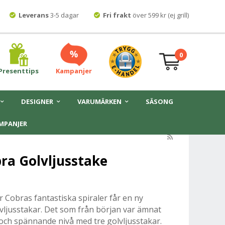
Leverans
3-5 dagar
Fri frakt
över 599 kr (ej grill)
0
Presenttips
Kampanjer
DESIGNER
VARUMÄRKEN
SÄSONG
MPANJER
ra Golvljusstake
r Cobras fantastiska spiraler får en ny
vljusstakar. Det som från början var ämnat
y och spännande nivå med tre golvljusstakar.