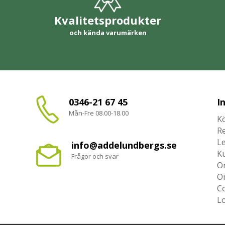
Kvalitetsprodukter
och kända varumärken
0346-21 67 45
I
Mån-Fre 08.00-18.00
Kö
R
L
info@addelundbergs.se
K
Frågor och svar
O
O
Co
L