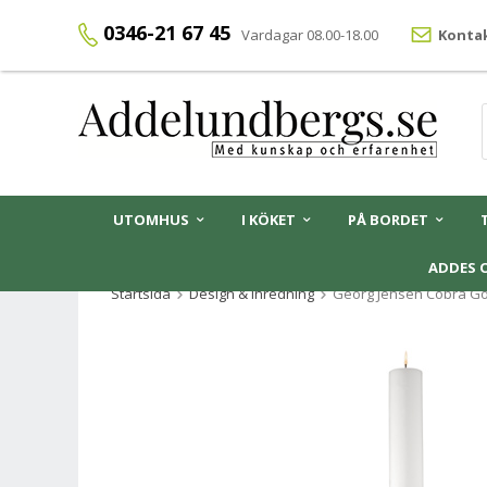
0346-21 67 45
Vardagar 08.00-18.00
Kontak
UTOMHUS
I KÖKET
PÅ BORDET
ADDES 
Startsida
Design & Inredning
Georg Jensen Cobra Gol