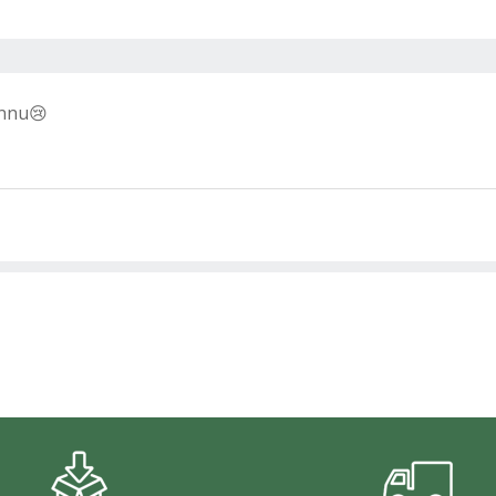
ännu😢