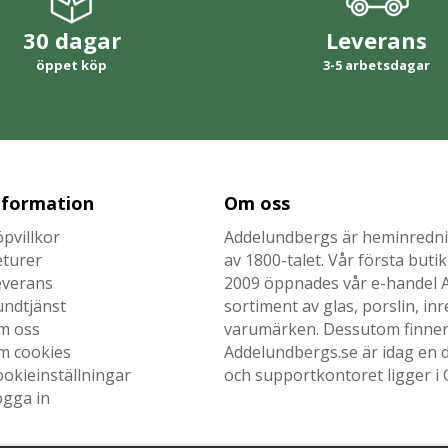
30 dagar
Leverans
öppet köp
3-5 arbetsdagar
nformation
Om oss
pvillkor
Addelundbergs är heminrednin
eturer
av 1800-talet. Vår första but
everans
2009 öppnades vår e-handel Ad
undtjänst
sortiment av glas, porslin, i
m oss
varumärken. Dessutom finner n
m cookies
Addelundbergs.se är idag en d
okieinställningar
och supportkontoret ligger i 
ogga in