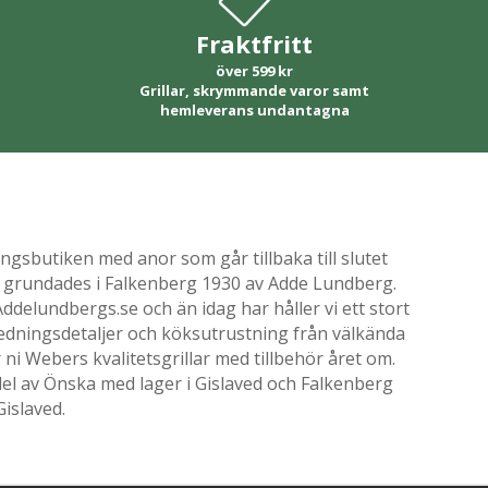
Fraktfritt
över 599 kr
Grillar, skrymmande varor samt
hemleverans undantagna
gsbutiken med anor som går tillbaka till slutet
ik grundades i Falkenberg 1930 av Adde Lundberg.
delundbergs.se och än idag har håller vi ett stort
nredningsdetaljer och köksutrustning från välkända
i Webers kvalitetsgrillar med tillbehör året om.
el av Önska med lager i Gislaved och Falkenberg
Gislaved.