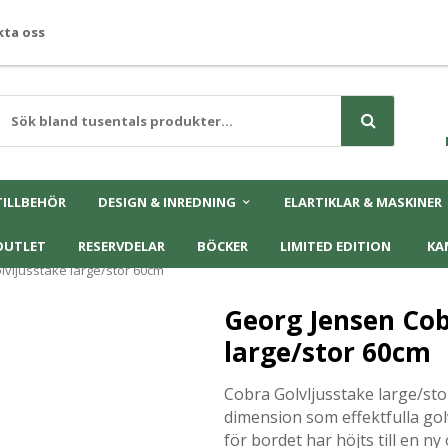
ta oss
TILLBEHÖR
DESIGN & INREDNING
ELARTIKLAR & MASKINER
OUTLET
RESERVDELAR
BÖCKER
LIMITED EDITION
KA
vljusstake large/stor 60cm
Georg Jensen Cob
large/stor 60cm
Cobra Golvljusstake large/sto
dimension som effektfulla gol
för bordet har höjts till en n