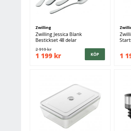
Zwilling
Zwill
Zwilling Jessica Blank
Zwil
Bestickset 48 delar
Start
2 919 kr
1 199 kr
1 1
KÖP