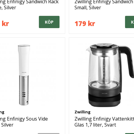
ing Enfinigy Sandwich Rack
Zwilling Enfinigy Sandwich
, Silver
Small, Silver
 kr
179 kr
KÖP
K
ing
Zwilling
ing Enfinigy Sous Vide
Zwilling Enfinigy Vattenkit
 Silver
Glas 1,7 liter, Svart