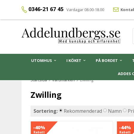
0346-21 67 45
Vardagar 08.00-18.00
Kontak
UTOMHUS
I KÖKET
PÅ BORDET
ADDES 
Startsida
Varumärken
Zwilling
Zwilling
Sortering:
Rekommenderad
Namn
Pr
-40%
-44%
Rabatt
Rabatt