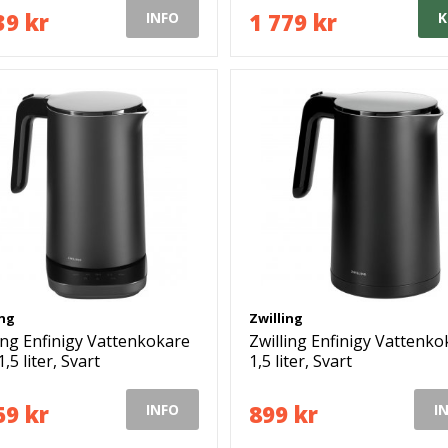
39 kr
1 779 kr
INFO
K
ing
Zwilling
ing Enfinigy Vattenkokare
Zwilling Enfinigy Vattenko
,5 liter, Svart
1,5 liter, Svart
59 kr
899 kr
INFO
I