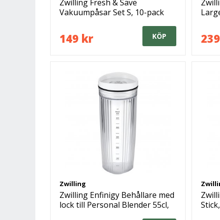
Zwilling Fresh & Save
Zwill
Vakuumpåsar Set S, 10-pack
Large
149 kr
239
KÖP
Zwilling
Zwill
Zwilling Enfinigy Behållare med
Zwill
lock till Personal Blender 55cl,
Stick,
Vit