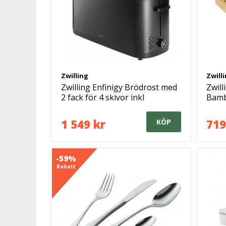
Zwilling
Zwill
Zwilling Enfinigy Brödrost med
Zwil
2 fack för 4 skivor inkl
Bam
värmegaller
Upps
1 549 kr
719
KÖP
-59%
Rabatt