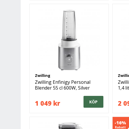
Zwilling
Zwill
Zwilling Enfinigy Personal
Zwill
Blender 55 cl 600W, Silver
1,4 l
1 049 kr
2 0
KÖP
-16%
Rabatt