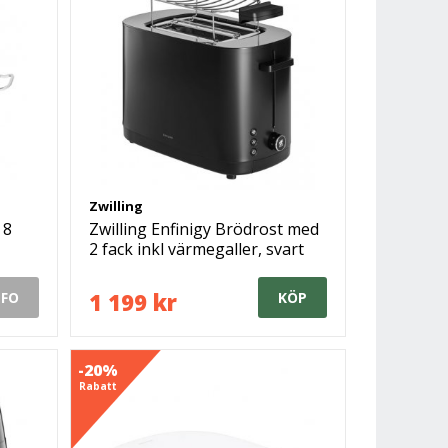
Zwilling
 8
Zwilling Enfinigy Brödrost med
2 fack inkl värmegaller, svart
1 199 kr
NFO
KÖP
-20%
Rabatt