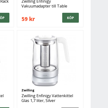
 Rack
Zwilling Enfinigy
Vakuumadapter till Table
Blender, Vit
59 kr
ÖP
KÖP
Zwilling
tel
Zwilling Enfinigy Vattenkittel
Glas 1,7 liter, Silver