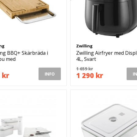
ing
Zwilling
ling BBQ+ Skärbräda i
Zwilling Airfryer med Disp
bu med
4L, Svart
amlingsbricka 39x30 cm
1 659 kr
 kr
1 290 kr
INFO
I