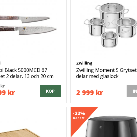
i
Zwilling
bi Black 5000MCD 67
Zwilling Moment S Grytset
et 2 delar, 13 och 20 cm
delar med glaslock
 kr
99 kr
2 999 kr
KÖP
I
-22%
Rabatt