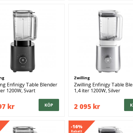
ing
Zwilling
ing Enfinigy Table Blender
Zwilling Enfinigy Table Bl
iter 1200W, Svart
1,4 iter 1200W, Silver
97 kr
2 095 kr
KÖP
K
-16%
Rabatt