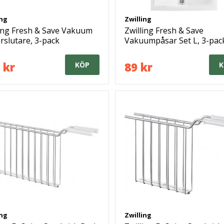
ing
Zwilling
ling Fresh & Save Vakuum
Zwilling Fresh & Save
rslutare, 3-pack
Vakuumpåsar Set L, 3-pac
 kr
89 kr
KÖP
K
ing
Zwilling