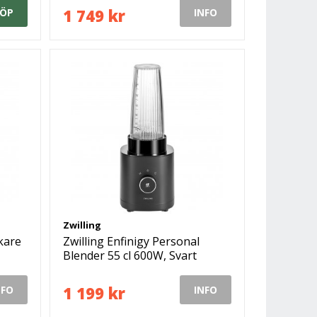
1 749 kr
ÖP
INFO
Zwilling
kare
Zwilling Enfinigy Personal
Blender 55 cl 600W, Svart
1 199 kr
NFO
INFO