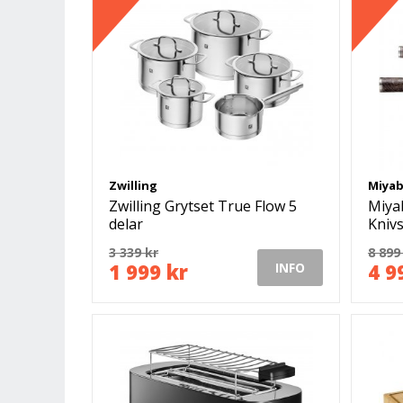
Zwilling
Miyab
Zwilling Grytset True Flow 5
Miya
delar
Knivs
3 339 kr
8 899
1 999 kr
4 9
INFO