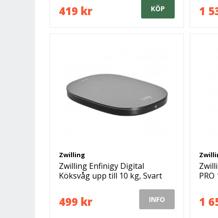
419 kr
1 5
KÖP
Zwilling
Zwill
Zwilling Enfinigy Digital
Zwill
Köksvåg upp till 10 kg, Svart
PRO 1
499 kr
1 6
INFO