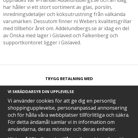
öppnades vår e-handel Addelundbergs.se och än idag
har håller vi ett stort sortiment av glas, porslin,
inredningsdetaljer och köksutrustning från välkända
varumärken. Dessutom finner ni Webers kvalitetsgrillar
med tillbehör året om. Addelundbergs.se är idag en del
av Önska med lager i Gislaved och Falkenberg och
supportkontoret ligger i Gislaved.
TRYGG BETALNING MED​
VI SKRÄDDARSYR DIN UPPLEVELSE
Vi använder cookies för att ge dig en personlig
shoppingupplevelse, personanpassad annonsering
och för hålla våra webbplatser tillförlitliga och säkra.
SNABB LEVERANS MED
För detta ändamål samlar vi in information om
användarna, deras mönster och deras enheter.