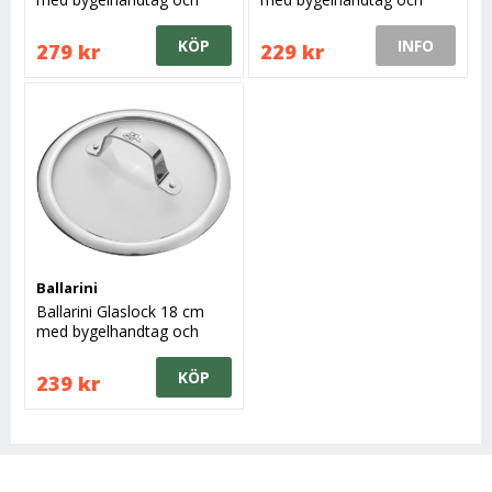
kant
kant
KÖP
INFO
279 kr
229 kr
Ballarini
Ballarini Glaslock 18 cm
med bygelhandtag och
kant
KÖP
239 kr