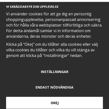
VI SKRÄDDARSYR DIN UPPLEVELSE
Vi använder cookies för att ge dig en personlig
shoppingupplevelse, personanpassad annonsering
och för hålla våra webbplatser tillförlitliga och säkra.
SNABB LEVERANS MED
För detta ändamål samlar vi in information om
användarna, deras mönster och deras enheter.
Klicka på "Okej" om du tillåter alla cookies eller välj
vilka cookies du tillåter och vilka du vill stänga av
EN DEL AV
genom att klicka på "Inställningar" nedan.
INSTÄLLNINGAR
POSITIVA OMDÖMEN PÅ
ENDAST NÖDVÄNDIGA
OKEJ