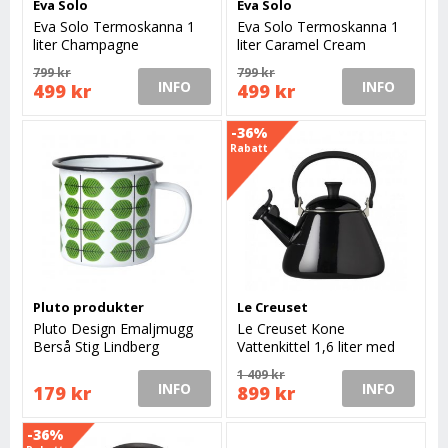
Eva Solo
Eva Solo
Eva Solo Termoskanna 1
Eva Solo Termoskanna 1
liter Champagne
liter Caramel Cream
799 kr
799 kr
INFO
INFO
499 kr
499 kr
-36%
Rabatt
Pluto produkter
Le Creuset
Pluto Design Emaljmugg
Le Creuset Kone
Berså Stig Lindberg
Vattenkittel 1,6 liter med
vissla, Black
1 409 kr
INFO
INFO
179 kr
899 kr
-36%