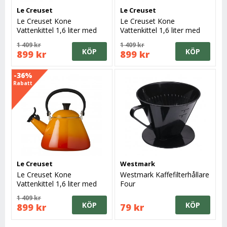
Le Creuset
Le Creuset
Le Creuset Kone
Le Creuset Kone
Vattenkittel 1,6 liter med
Vattenkittel 1,6 liter med
vissla, Cerise
Vissla, White
1 409 kr
1 409 kr
KÖP
KÖP
899 kr
899 kr
-36%
Rabatt
Le Creuset
Westmark
Le Creuset Kone
Westmark Kaffefilterhållare
Vattenkittel 1,6 liter med
Four
vissla, Volcanic
1 409 kr
KÖP
KÖP
899 kr
79 kr