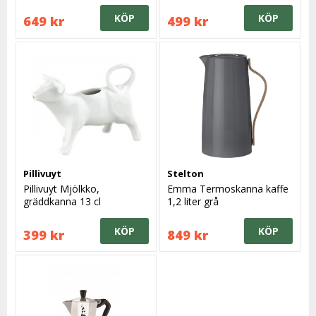
KÖP
KÖP
649 kr
499 kr
Pillivuyt
Stelton
Pillivuyt Mjölkko,
Emma Termoskanna kaffe
gräddkanna 13 cl
1,2 liter grå
KÖP
KÖP
399 kr
849 kr