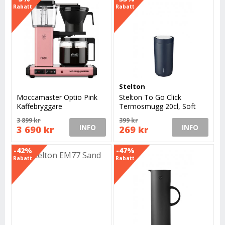
Rabatt
Rabatt
Stelton
Moccamaster Optio Pink
Stelton To Go Click
Kaffebryggare
Termosmugg 20cl, Soft
Deep Ocean
3 899 kr
399 kr
INFO
INFO
3 690 kr
269 kr
-42%
-47%
Rabatt
Rabatt