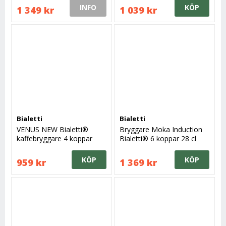
INFO
KÖP
1 349 kr
1 039 kr
Bialetti
Bialetti
VENUS NEW Bialetti®
Bryggare Moka Induction
kaffebryggare 4 koppar
Bialetti® 6 koppar 28 cl
KÖP
KÖP
959 kr
1 369 kr