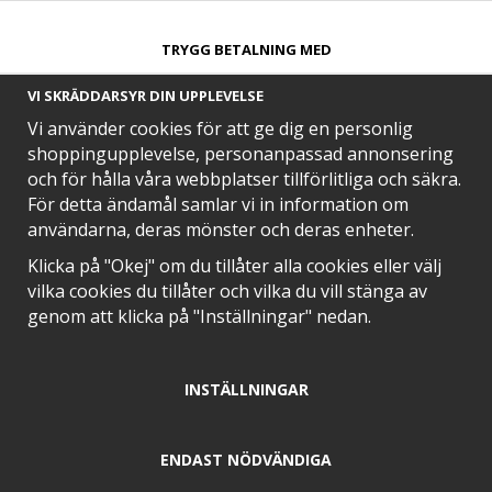
TRYGG BETALNING MED​
VI SKRÄDDARSYR DIN UPPLEVELSE
Vi använder cookies för att ge dig en personlig
shoppingupplevelse, personanpassad annonsering
och för hålla våra webbplatser tillförlitliga och säkra.
SNABB LEVERANS MED
För detta ändamål samlar vi in information om
användarna, deras mönster och deras enheter.
Klicka på "Okej" om du tillåter alla cookies eller välj
vilka cookies du tillåter och vilka du vill stänga av
EN DEL AV
genom att klicka på "Inställningar" nedan.
INSTÄLLNINGAR
POSITIVA OMDÖMEN PÅ
ENDAST NÖDVÄNDIGA