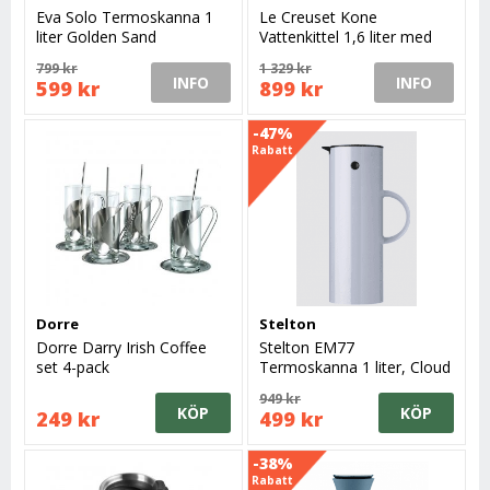
Eva Solo Termoskanna 1
Le Creuset Kone
liter Golden Sand
Vattenkittel 1,6 liter med
vissla, Caribbean
799 kr
1 329 kr
INFO
INFO
599 kr
899 kr
-47%
Rabatt
Dorre
Stelton
Dorre Darry Irish Coffee
Stelton EM77
set 4-pack
Termoskanna 1 liter, Cloud
949 kr
KÖP
KÖP
249 kr
499 kr
-38%
Rabatt