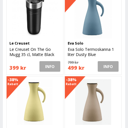
Le Creuset
Eva Solo
Le Creuset On The Go
Eva Solo Termoskanna 1
Mugg 35 cl, Matte Black
liter Dusty Blue
799 kr
INFO
INFO
399 kr
499 kr
-38%
-38%
Rabatt
Rabatt