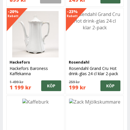
-20%
-23%
Rabatt
Rabatt
Hackefors
Rosendahl
Hackefors Baroness
Rosendahl Grand Cru Hot
Kaffekanna
drink-glas 24 cl klar 2-pack
1 499 kr
259 kr
KÖP
KÖP
1 199 kr
199 kr