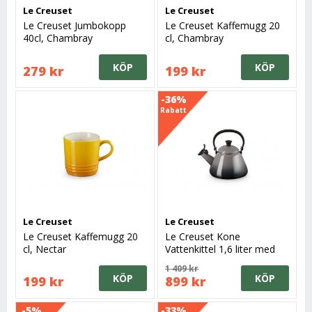
Le Creuset
Le Creuset
Le Creuset Jumbokopp
Le Creuset Kaffemugg 20
40cl, Chambray
cl, Chambray
KÖP
KÖP
279 kr
199 kr
-36%
Rabatt
Le Creuset
Le Creuset
Le Creuset Kaffemugg 20
Le Creuset Kone
cl, Nectar
Vattenkittel 1,6 liter med
vissla, Flint
1 409 kr
KÖP
KÖP
199 kr
899 kr
-5%
-33%