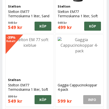
Stelton
Stelton
Stelton EM77
Stelton EM77
Termoskanna 1 liter, Sand
Termoskanna 1 liter, Soft
Black
949 kr
949 kr
KÖP
KÖP
549 kr
499 kr
-39%
Rabatt
Stelton
Stelton EM77
Gaggia Cappucinokoppar
Termoskanna 1 liter, Soft
4-pack
Ice Blue
899 kr
KÖP
INFO
549 kr
599 kr