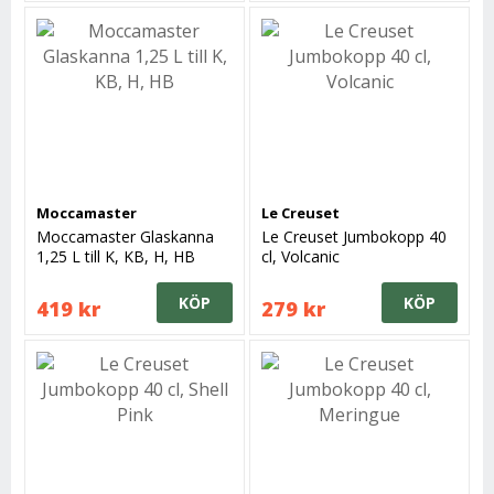
Moccamaster
Le Creuset
Moccamaster Glaskanna
Le Creuset Jumbokopp 40
1,25 L till K, KB, H, HB
cl, Volcanic
KÖP
KÖP
419 kr
279 kr