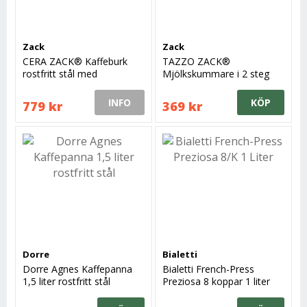
Zack
Zack
CERA ZACK® Kaffeburk
TAZZO ZACK®
rostfritt stål med
Mjölkskummare i 2 steg
bambulock
INFO
KÖP
779 kr
369 kr
Dorre
Bialetti
Dorre Agnes Kaffepanna
Bialetti French-Press
1,5 liter rostfritt stål
Preziosa 8 koppar 1 liter