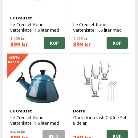
Le Creuset
Le Creuset Kone
Le Creuset Kone
Vattenkittel 1,6 liter med
Vattenkittel 1,6 liter med
vissla, Meringue
Vissla, Shell Pink
1 409 kr
1 409 kr
KÖP
KÖP
899 kr
899 kr
-36%
Rabatt
Le Creuset
Dorre
Le Creuset Kone
Dorre Iona Irish Coffee Set
Vattenkittel 1,6 liter med
8 delar
vissla, Deep Teal
1 409 kr
INFO
KÖP
899 kr
249 kr