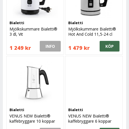
Bialetti
Bialetti
Mjölkskummare Bialetti®
Mjölkskummare Bialetti®
3 dl, Vit
Hot And Cold 11,5-24 cl
INFO
KÖP
1 249 kr
1 479 kr
Bialetti
Bialetti
VENUS NEW Bialetti®
VENUS NEW Bialetti®
kaffebryggare 10 koppar
kaffebryggare 6 koppar
23,5 cl höjd 19 cm