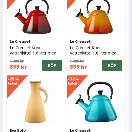
Le Creuset
Le Creuset
Le Creuset Kone
Le Creuset Kone
Vattenkittel 1,6 liter med
Vattenkittel 1,6 liter med
vissla, Cerise
vissla, Volcanic
1 409 kr
1 409 kr
KÖP
KÖP
899 kr
899 kr
-25%
-32%
Rabatt
Rabatt
Eva Solo
Le Creuset