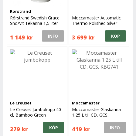
Rörstrand
Rörstrand Swedish Grace
Moccamaster Automatic
Snö/Vit Tekanna 1,5 liter
Thermo Polished Silver
INFO
KÖP
1 149 kr
3 699 kr
Le Creuset
Moccamaster
Le Creuset Jumbokopp 40
Moccamaster Glaskanna
cl, Bamboo Green
1,25 L till CD, GCS,
KBG741
KÖP
INFO
279 kr
419 kr