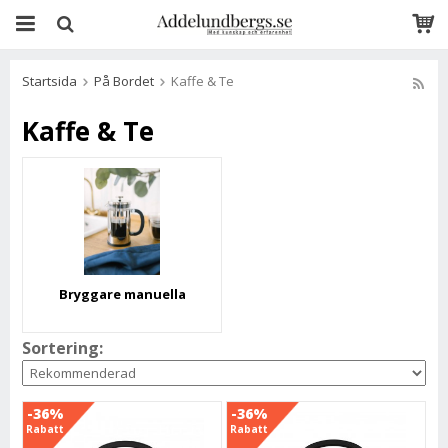
Startsida
På Bordet
Kaffe & Te
Kaffe & Te
Bryggare manuella
Sortering:
-36%
-36%
Rabatt
Rabatt