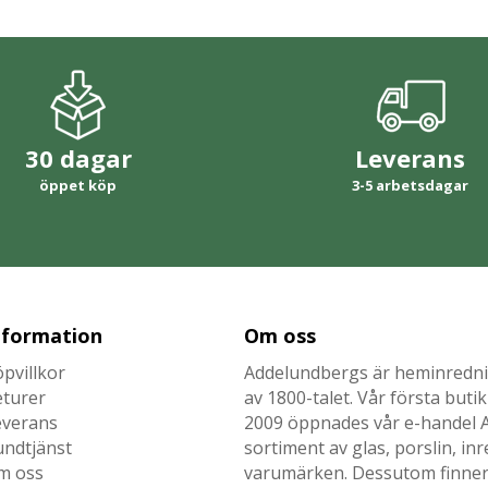
30 dagar
Leverans
öppet köp
3-5 arbetsdagar
nformation
Om oss
pvillkor
Addelundbergs är heminrednin
eturer
av 1800-talet. Vår första but
everans
2009 öppnades vår e-handel Ad
undtjänst
sortiment av glas, porslin, i
m oss
varumärken. Dessutom finner n