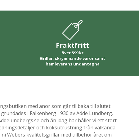
Fraktfritt
över 599 kr
Grillar, skrymmande varor samt
hemleverans undantagna
gsbutiken med anor som går tillbaka till slutet
ik grundades i Falkenberg 1930 av Adde Lundberg.
delundbergs.se och än idag har håller vi ett stort
nredningsdetaljer och köksutrustning från välkända
i Webers kvalitetsgrillar med tillbehör året om.