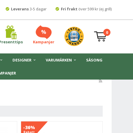
Leverans
3-5 dagar
Fri frakt
över 599 kr (ej grill)
0
Presenttips
Kampanjer
DESIGNER
VARUMÄRKEN
SÄSONG
MPANJER
-36%
Rabatt