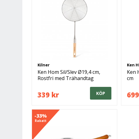
Kilner
Ken 
Ken Hom Sil/Slev Ø19,4 cm,
Ken 
Rostfri med Trähandtag
cm
339 kr
699
KÖP
-33%
Rabatt