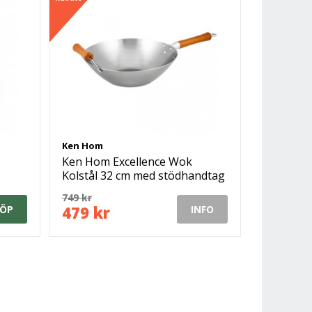
Ken Hom
Ken Hom Excellence Wok
Kolstål 32 cm med stödhandtag
749 kr
479 kr
ÖP
INFO