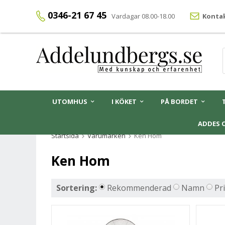
0346-21 67 45
Vardagar 08.00-18.00
Kontak
UTOMHUS
I KÖKET
PÅ BORDET
ADDES 
Startsida
Varumärken
Ken Hom
Ken Hom
Sortering:
Rekommenderad
Namn
Pr