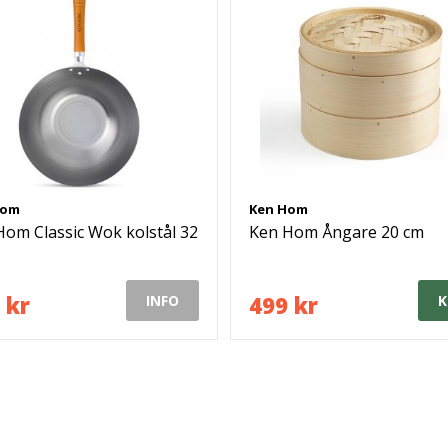
Hom
Ken Hom
Hom Classic Wok kolstål 32
Ken Hom Ångare 20 cm
 kr
499 kr
INFO
K