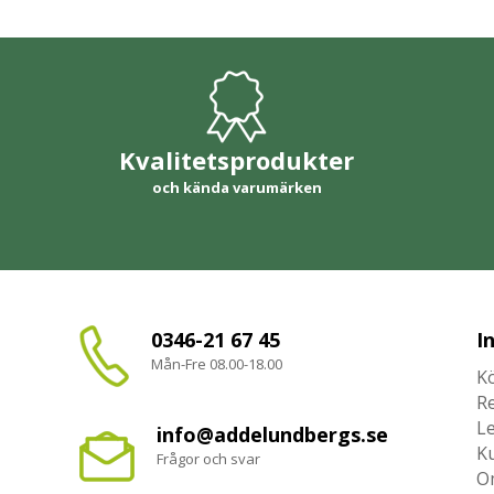
Kvalitetsprodukter
och kända varumärken
0346-21 67 45
I
Mån-Fre 08.00-18.00
Kö
R
L
info@addelundbergs.se
K
Frågor och svar
O