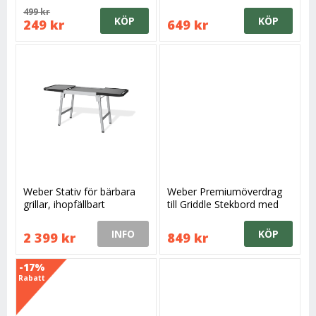
499 kr
KÖP
KÖP
249 kr
649 kr
Weber Stativ för bärbara
Weber Premiumöverdrag
grillar, ihopfällbart
till Griddle Stekbord med
stativ
INFO
KÖP
2 399 kr
849 kr
-17%
Rabatt