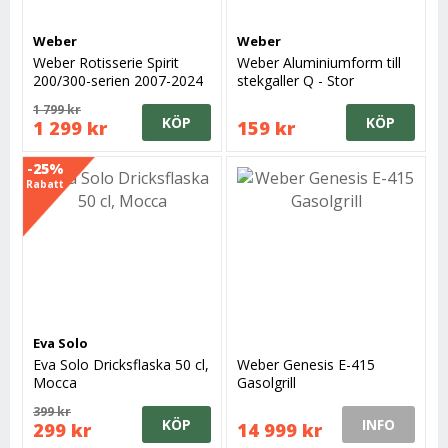
Weber
Weber
Weber Rotisserie Spirit
Weber Aluminiumform till
200/300-serien 2007-2024
stekgaller Q - Stor
1 799 kr
KÖP
KÖP
1 299 kr
159 kr
-25%
Rabatt
Eva Solo
Eva Solo Dricksflaska 50 cl,
Weber Genesis E-415
Mocca
Gasolgrill
399 kr
KÖP
INFO
299 kr
14 999 kr