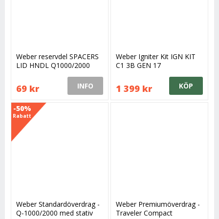
Weber reservdel SPACERS
Weber Igniter Kit IGN KIT
LID HNDL Q1000/2000
C1 3B GEN 17
OCN
INFO
KÖP
69 kr
1 399 kr
-50%
Rabatt
Weber Standardöverdrag -
Weber Premiumöverdrag -
Q-1000/2000 med stativ
Traveler Compact