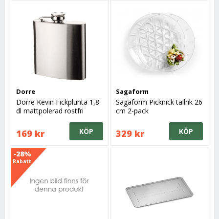
Dorre
Sagaform
Dorre Kevin Fickplunta 1,8
Sagaform Picknick tallrik 26
dl mattpolerad rostfri
cm 2-pack
KÖP
KÖP
169 kr
329 kr
-28%
Rabatt