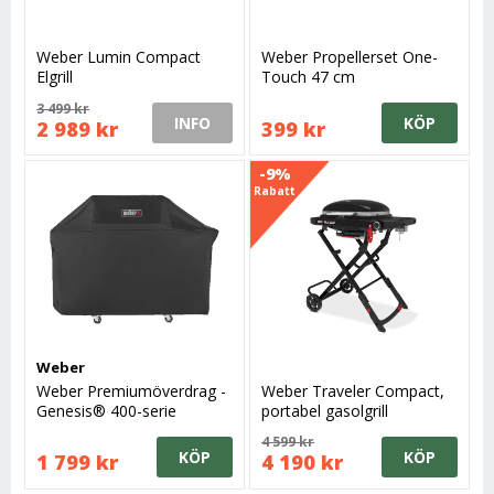
Weber Lumin Compact
Weber Propellerset One-
Elgrill
Touch 47 cm
3 499 kr
INFO
KÖP
2 989 kr
399 kr
-9%
Rabatt
Weber
Weber Premiumöverdrag -
Weber Traveler Compact,
Genesis® 400-serie
portabel gasolgrill
4 599 kr
KÖP
KÖP
1 799 kr
4 190 kr