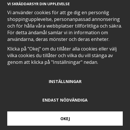
VI SKRÄDDARSYR DIN UPPLEVELSE
Le Creuset
Le Creuset
Vi använder cookies för att ge dig en personlig
Le Creuset On The Go
Le Creuset On The Go
Mugg 35 cl, Shell Pink
Mugg 35 cl, Nectar
shoppingupplevelse, personanpassad annonsering
och för hålla våra webbplatser tillförlitliga och säkra.
INFO
KÖP
399 kr
399 kr
För detta ändamål samlar vi in information om
användarna, deras mönster och deras enheter.
Klicka på "Okej" om du tillåter alla cookies eller välj
vilka cookies du tillåter och vilka du vill stänga av
genom att klicka på "Inställningar" nedan.
INSTÄLLNINGAR
Le Creuset
Le Creuset
ENDAST NÖDVÄNDIGA
Le Creuset On The Go
Le Creuset On The Go
Mugg 35 cl, Deep Teal
Mugg 35 cl, Bamboo
Green
INFO
KÖP
OKEJ
399 kr
399 kr