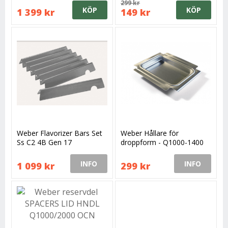
299 kr
KÖP
KÖP
1 399 kr
149 kr
Weber Flavorizer Bars Set
Weber Hållare för
Ss C2 4B Gen 17
droppform - Q1000-1400
INFO
INFO
1 099 kr
299 kr