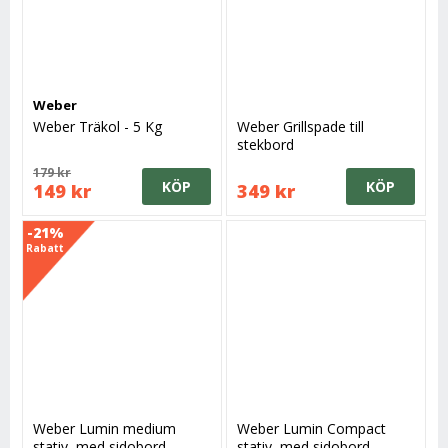
Weber
Weber Träkol - 5 Kg
Weber Grillspade till
stekbord
179 kr
KÖP
KÖP
149 kr
349 kr
-21%
Rabatt
Weber Lumin medium
Weber Lumin Compact
stativ, med sidobord
stativ, med sidobord