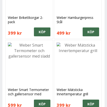
Weber Brikettkorgar 2-
Weber Hamburgerpress
pack
Stål
KÖP
KÖP
399 kr
499 kr
Weber Smart Termometer
Weber Mätsticka
och gallersensor med
Innertemperatur grill
sladd
KÖP
KÖP
599 kr
399 kr