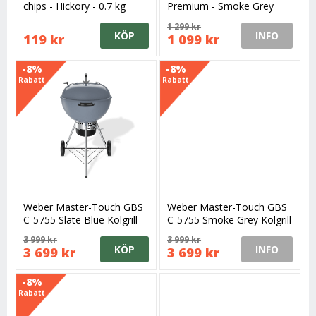
chips - Hickory - 0.7 kg
Premium - Smoke Grey
weber picknickgrill
1 299 kr
KÖP
INFO
119 kr
1 099 kr
-8%
-8%
Rabatt
Rabatt
Weber Master-Touch GBS
Weber Master-Touch GBS
C-5755 Slate Blue Kolgrill
C-5755 Smoke Grey Kolgrill
57 cm
57 cm
3 999 kr
3 999 kr
KÖP
INFO
3 699 kr
3 699 kr
-8%
Rabatt