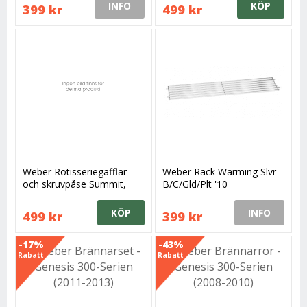
INFO
KÖP
399 kr
499 kr
Weber Rotisseriegafflar
Weber Rack Warming Slvr
och skruvpåse Summit,
B/C/Gld/Plt '10
reservdel
KÖP
INFO
499 kr
399 kr
-17%
-43%
Rabatt
Rabatt