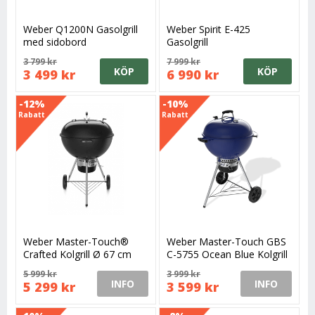
Weber Q1200N Gasolgrill
Weber Spirit E-425
med sidobord
Gasolgrill
3 799 kr
7 999 kr
KÖP
KÖP
3 499 kr
6 990 kr
-12%
-10%
Rabatt
Rabatt
Weber Master-Touch®
Weber Master-Touch GBS
Crafted Kolgrill Ø 67 cm
C-5755 Ocean Blue Kolgrill
57 cm
5 999 kr
3 999 kr
INFO
INFO
5 299 kr
3 599 kr