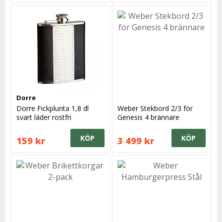
Dorre
Dorre Fickplunta 1,8 dl
Weber Stekbord 2/3 för
svart läder rostfri
Genesis 4 brännare
KÖP
KÖP
159 kr
3 499 kr