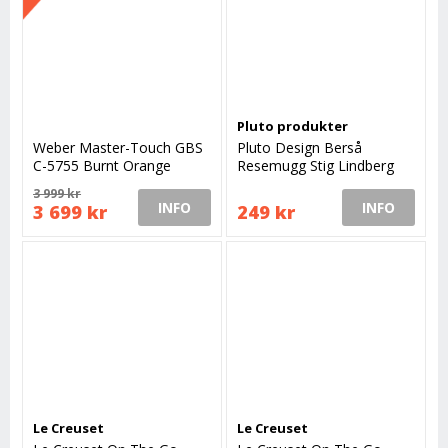
Pluto produkter
Weber Master-Touch GBS
Pluto Design Berså
C-5755 Burnt Orange
Resemugg Stig Lindberg
Kolgrill 57 cm
3 999 kr
INFO
INFO
3 699 kr
249 kr
Le Creuset
Le Creuset