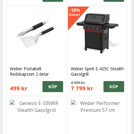
-13%
Rabatt
Weber Portabelt
Weber Spirit E-425C Stealth
Redskapsset 2 delar
Gasolgrill
8 999 kr
KÖP
KÖP
499 kr
7 799 kr