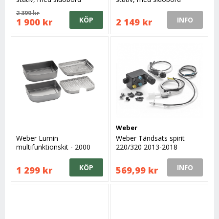
2 399 kr
KÖP
INFO
1 900 kr
2 149 kr
Weber
Weber Lumin
Weber Tändsats spirit
multifunktionskit - 2000
220/320 2013-2018
reservdel
KÖP
INFO
1 299 kr
569,99 kr