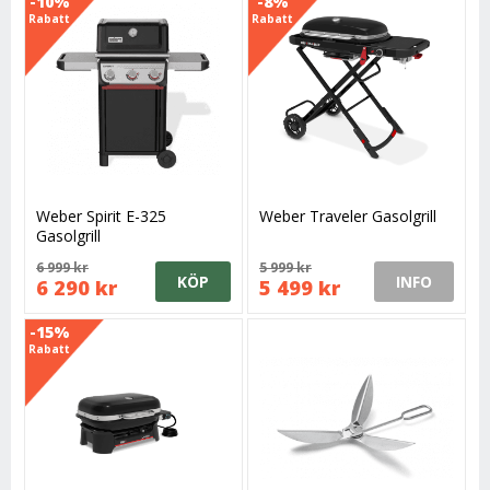
-10%
-8%
Rabatt
Rabatt
Weber Spirit E-325
Weber Traveler Gasolgrill
Gasolgrill
6 999 kr
5 999 kr
KÖP
INFO
6 290 kr
5 499 kr
-15%
Rabatt