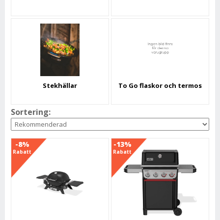
Stekhällar
To Go flaskor och termos
Sortering:
-8%
-13%
Rabatt
Rabatt