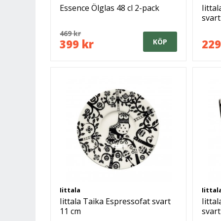
Essence Ölglas 48 cl 2-pack
Iitt
svart
469 kr
399 kr
229
KÖP
Iittala
Iittal
Iittala Taika Espressofat svart
Iitta
11 cm
svart