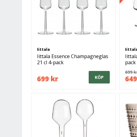
Iittala
Iittal
Iittala Essence Champagneglas
Iitta
21 cl 4-pack
pack
699 k
699 kr
649
KÖP