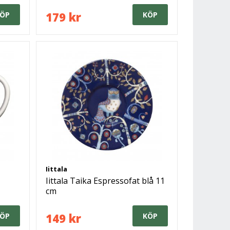
179 kr
ÖP
KÖP
Iittala
Iittala Taika Espressofat blå 11
cm
149 kr
ÖP
KÖP