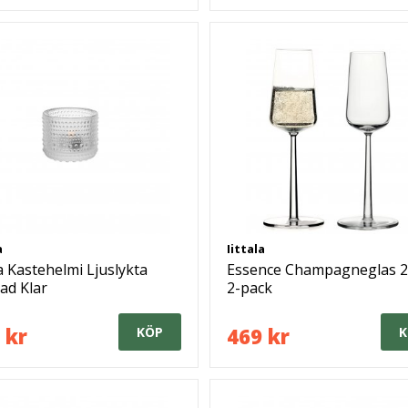
a
Iittala
la Kastehelmi Ljuslykta
Essence Champagneglas 21
ad Klar
2-pack
 kr
469 kr
KÖP
K