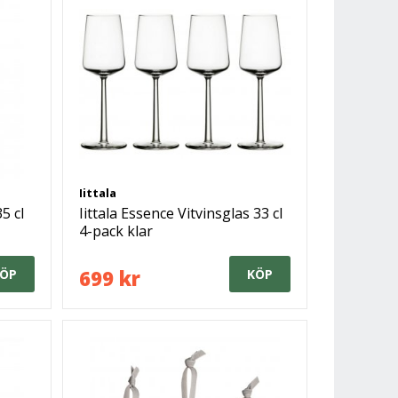
Iittala
5 cl
Iittala Essence Vitvinsglas 33 cl
4-pack klar
699 kr
ÖP
KÖP