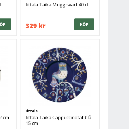
l
Iittala Taika Mugg svart 40 cl
329 kr
ÖP
KÖP
Iittala
22 cm
Iittala Taika Cappuccinofat blå
15 cm