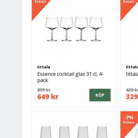
Rabatt
Rabatt
Iittala
Iittal
Essence cocktail glas 31 cl, 4-
Iitta
pack
899 kr
439 k
649 kr
329
KÖP
-7%
Rabatt