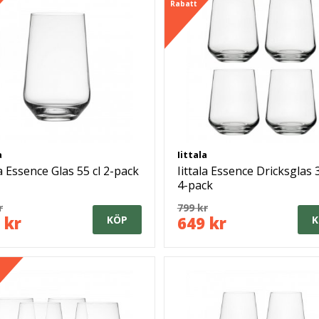
Rabatt
a
Iittala
la Essence Glas 55 cl 2-pack
Iittala Essence Dricksglas 3
4-pack
r
799 kr
 kr
649 kr
KÖP
K