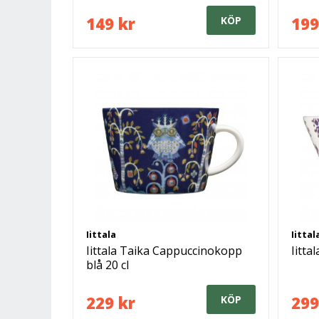
149 kr
199
KÖP
Iittala
Iittal
Iittala Taika Cappuccinokopp
Iitta
blå 20 cl
229 kr
299
KÖP