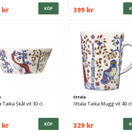
 kr
399 kr
KÖP
K
a
Iittala
la Taika Skål vit 30 cl
Iittala Taika Mugg vit 40 cl
 kr
329 kr
KÖP
K