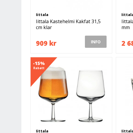
Iittala
Iittal
Iittala Kastehelmi Kakfat 31,5
Iitta
cm klar
mm
909 kr
2 6
INFO
-15%
Rabatt
Iittala
Iittal