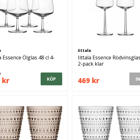
a
Iittala
la Essence Ölglas 48 cl 4-
Iittala Essence Rödvinsglas
2-pack klar
r
 kr
469 kr
KÖP
I