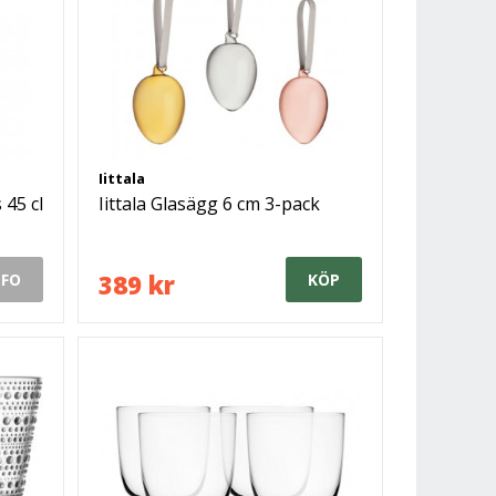
Iittala
 45 cl
Iittala Glasägg 6 cm 3-pack
389 kr
NFO
KÖP