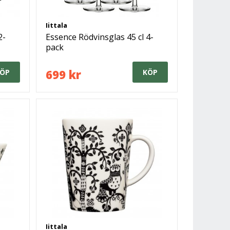
Iittala
2-
Essence Rödvinsglas 45 cl 4-
pack
699 kr
ÖP
KÖP
Iittala