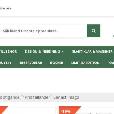
ta oss
TILLBEHÖR
DESIGN & INREDNING
ELARTIKLAR & MASKINER
OUTLET
RESERVDELAR
BÖCKER
LIMITED EDITION
KA
is stigande
Pris fallande
Senast inlagd
-19%