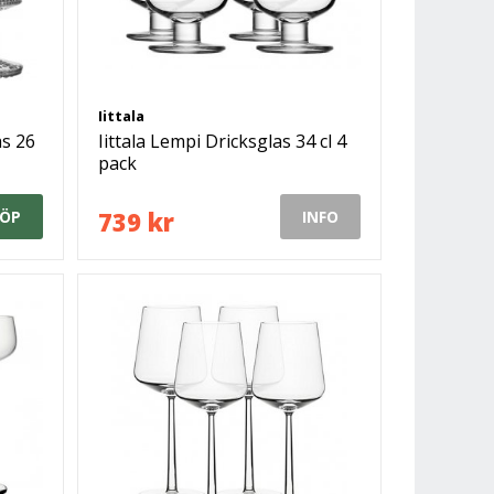
Iittala
as 26
Iittala Lempi Dricksglas 34 cl 4
pack
739 kr
ÖP
INFO