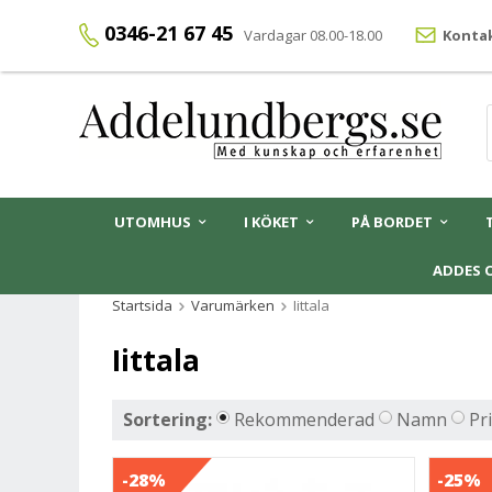
0346-21 67 45
Vardagar 08.00-18.00
Kontak
UTOMHUS
I KÖKET
PÅ BORDET
ADDES 
Startsida
Varumärken
Iittala
Iittala
Sortering:
Rekommenderad
Namn
Pr
-28%
-25%