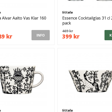
a
Iittala
la Alvar Aalto Vas Klar 160
Essence Cocktailglas 31 cl 
pack
469 kr
89 kr
399 kr
INFO
K
a
Iittala