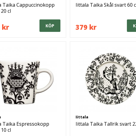
ala Taika Cappuccinokopp
Iittala Taika Skål svart 60 c
 20 cl
 kr
379 kr
KÖP
K
a
Iittala
la Taika Espressokopp
Iittala Taika Tallrik svart 
 10 cl