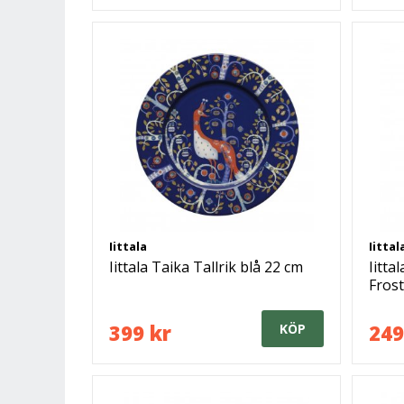
Iittala
Iittal
Iittala Taika Tallrik blå 22 cm
Iitta
Frost
399 kr
249
KÖP