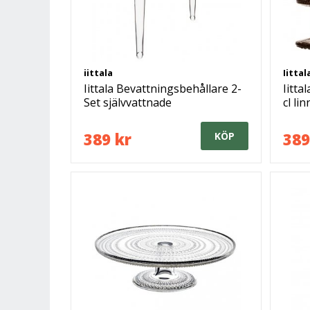
iittala
Iittal
Iittala Bevattningsbehållare 2-
Iitta
Set självvattnade
cl li
389 kr
389
KÖP