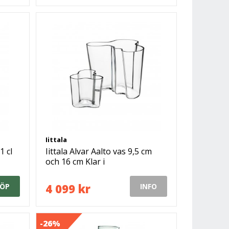
Iittala
 cl
Iittala Alvar Aalto vas 9,5 cm
och 16 cm Klar i
gåvoförpackning
4 099 kr
ÖP
INFO
-26%