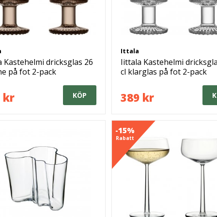
a
Ittala
la Kastehelmi dricksglas 26
Iittala Kastehelmi dricksgl
nne på fot 2-pack
cl klarglas på fot 2-pack
 kr
389 kr
KÖP
K
-15%
Rabatt