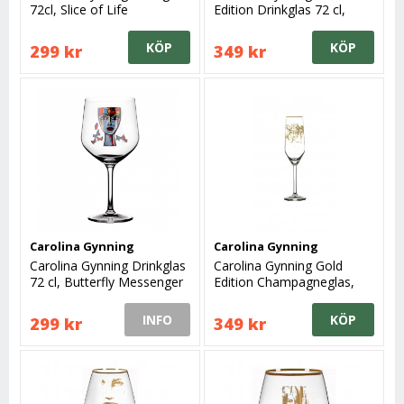
72cl, Slice of Life
Edition Drinkglas 72 cl,
Slice of Life
KÖP
KÖP
299 kr
349 kr
Carolina Gynning
Carolina Gynning
Carolina Gynning Drinkglas
Carolina Gynning Gold
72 cl, Butterfly Messenger
Edition Champagneglas,
Slice of Life
INFO
KÖP
299 kr
349 kr