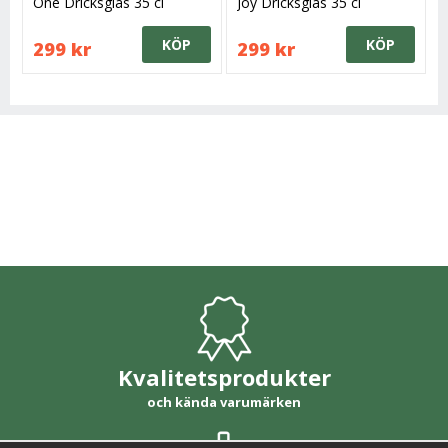
One Dricksglas 35 cl
Joy Dricksglas 35 cl
KÖP
KÖP
299 kr
299 kr
Kvalitetsprodukter
och kända varumärken