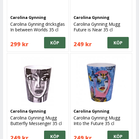
Carolina Gynning
Carolina Gynning
Carolina Gynning dricksglas
Carolina Gynning Mugg
In between Worlds 35 cl
Future is Near 35 cl
KÖP
KÖP
299 kr
249 kr
Carolina Gynning
Carolina Gynning
Carolina Gynning Mugg
Carolina Gynning Mugg
Butterfly Messenger 35 cl
Into the Future 35 cl
Svart/vit
KÖP
KÖP
249 kr
249 kr