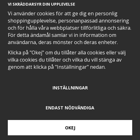
VI SKRÄDDARSYR DIN UPPLEVELSE
Vi använder cookies för att ge dig en personlig
30 dagar
shoppingupplevelse, personanpassad annonsering
och för hålla våra webbplatser tillförlitliga och säkra.
öppet köp
För detta ändamål samlar vi in information om
användarna, deras mönster och deras enheter.
Klicka på "Okej" om du tillåter alla cookies eller välj
vilka cookies du tillåter och vilka du vill stänga av
Leverans
genom att klicka på "Inställningar" nedan.
3-5 arbetsdagar
INSTÄLLNINGAR
Fraktfritt
ENDAST NÖDVÄNDIGA
över 599 kr
Grillar, skrymmande varor samt hemleverans undantagna
OKEJ