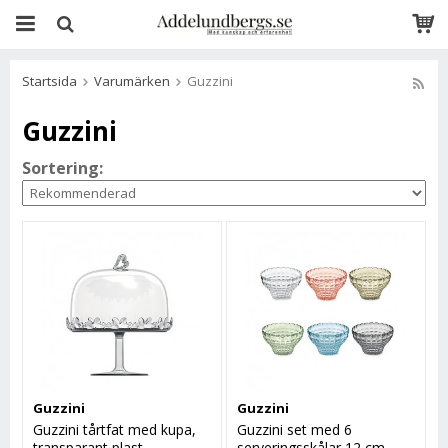
Startsida
Varumärken
Guzzini
Guzzini
Sortering:
Guzzini
Guzzini
Guzzini tårtfat med kupa,
Guzzini set med 6
transparant plast
serveringsskålar 12 cm