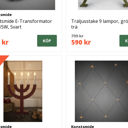
tsmide
tsmide E-Transformator
Träljusstake 9 lampor, gr
15W, Svart
trä
799 kr
 kr
590 kr
KÖP
K
tsmide
Konstsmide