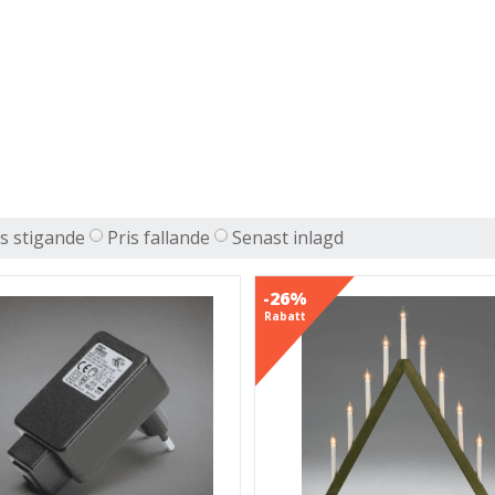
is stigande
Pris fallande
Senast inlagd
-26%
Rabatt