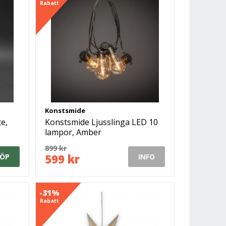
Rabatt
Konstsmide
e,
Konstsmide Ljusslinga LED 10
lampor, Amber
899 kr
599 kr
ÖP
INFO
-31%
Rabatt