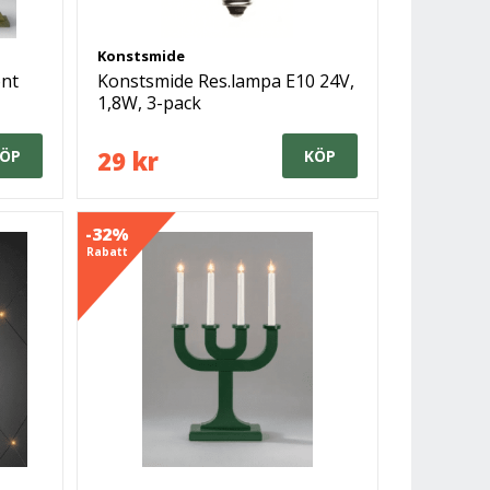
Konstsmide
önt
Konstsmide Res.lampa E10 24V,
1,8W, 3-pack
29 kr
ÖP
KÖP
-32%
Rabatt