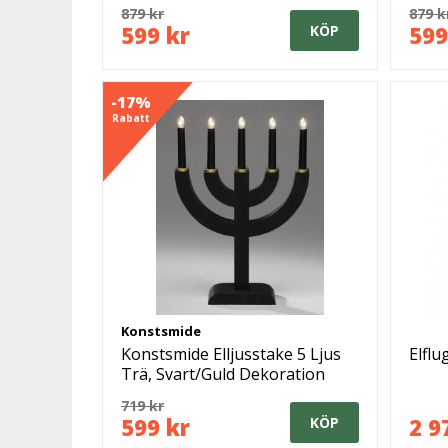
879 kr
879 k
599 kr
599
KÖP
-17%
Rabatt
Konstsmide
Konstsmide Elljusstake 5 Ljus
Elflu
Trä, Svart/Guld Dekoration
719 kr
599 kr
2 9
KÖP