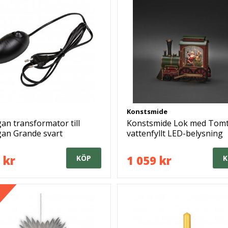
Konstsmide
gan transformator till
Konstsmide Lok med Tomt
gan Grande svart
vattenfyllt LED-belysning
 kr
1 059 kr
KÖP
K