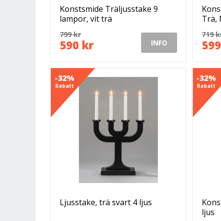
Konstsmide Träljusstake 9
Konst
lampor, vit trä
Trä,
Deko
799 kr
719 k
590 kr
599
INFO
-32%
-32%
Rabatt
Rabatt
Ljusstake, trä svart 4 ljus
Konst
ljus