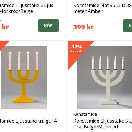
smide Elljusstake 5 Ljus
Konstsmide Nät 96 LED 3x
 Mörkröd/Beige
meter Amber
ration
r
 kr
399 kr
KÖP
K
-17%
Rabatt
Konstsmide
smide Ljusstake trä gul 4
Konstsmide Elljusstake 5 L
Trä, Beige/Mörkröd