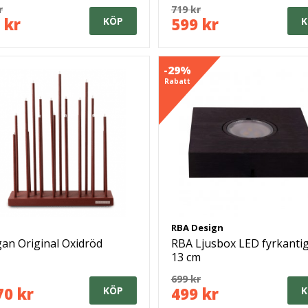
Dekoration
r
719 kr
 kr
599 kr
KÖP
K
-29%
Rabatt
RBA Design
gan Original Oxidröd
RBA Ljusbox LED fyrkanti
13 cm
699 kr
70 kr
499 kr
KÖP
K