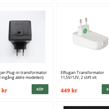
gan Plug-in transformator
Elflugan Transformator
 ingång äldre modellen)
11,5V/12V, 2 stift vit
 kr
449 kr
KÖP
K