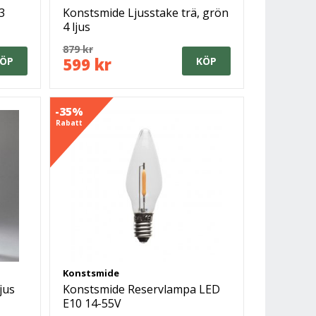
3
Konstsmide Ljusstake trä, grön
4 ljus
879 kr
599 kr
ÖP
KÖP
-35%
Rabatt
Konstsmide
jus
Konstsmide Reservlampa LED
E10 14-55V