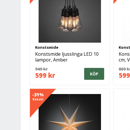
Konstsmide
Kons
Konstsmide ljusslinga LED 10
Kons
lampor, Amber
cm, V
949 kr
869 k
599 kr
599
KÖP
-31%
Rabatt