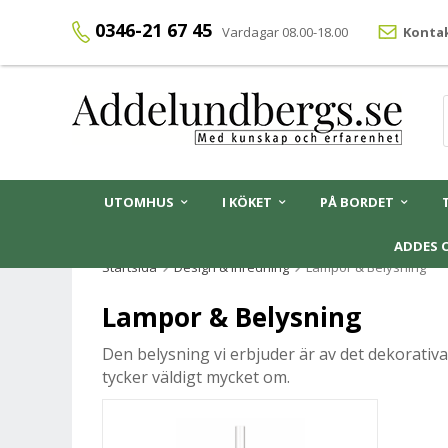
0346-21 67 45
Vardagar 08.00-18.00
Kontak
UTOMHUS
I KÖKET
PÅ BORDET
ADDES 
Startsida
Design & Inredning
Lampor & Belysning
Lampor & Belysning
Den belysning vi erbjuder är av det dekorativa
tycker väldigt mycket om.