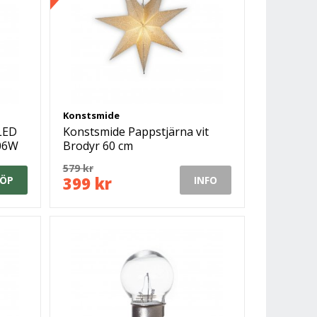
Konstsmide
LED
Konstsmide Pappstjärna vit
,06W
Brodyr 60 cm
579 kr
399 kr
ÖP
INFO