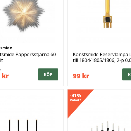
tsmide
tsmide Pappersstjärna 60
Konstsmide Reservlampa 
it
till 1804/1805/1806, 2-p 0
r
 kr
99 kr
KÖP
K
-41%
Rabatt