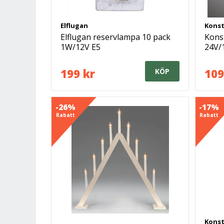
Elflugan
Kons
Elflugan reservlampa 10 pack
Kons
1W/12V E5
24V/
199 kr
109
KÖP
-26%
-17%
Rabatt
Rabatt
Kons