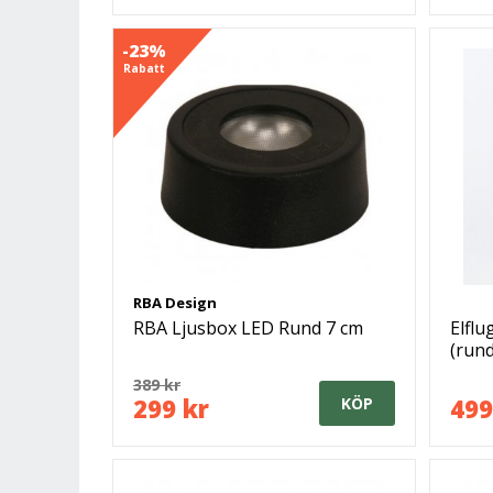
-23%
Rabatt
RBA Design
RBA Ljusbox LED Rund 7 cm
Elflu
(rund
389 kr
299 kr
499
KÖP