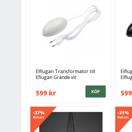
Elflugan Transformator till
Elflu
Eflugan Grande vit
Elflu
599 kr
599
KÖP
-37%
-31%
Rabatt
Rabatt