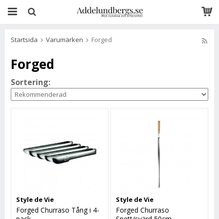
Startsida
Varumärken
Forged
Forged
Sortering:
Style de Vie
Style de Vie
Forged Churraso Tång i 4-
Forged Churraso
pack
Spett/svärd 50cm