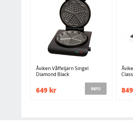
Åviken Våffeljärn Singel
Åvike
Diamond Black
Class
649 kr
849
INFO