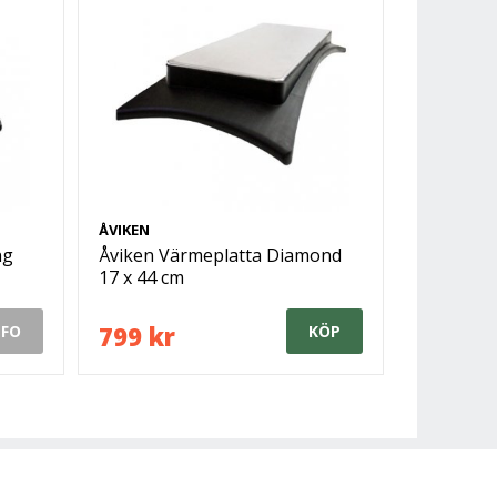
ÅVIKEN
ng
Åviken Värmeplatta Diamond
17 x 44 cm
799 kr
NFO
KÖP