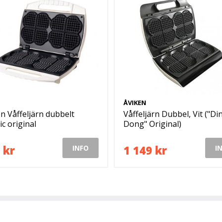
ÅVIKEN
n Våffeljärn dubbelt
Våffeljärn Dubbel, Vit ("Di
ic original
Dong" Original)
 kr
1 149 kr
INFO
I