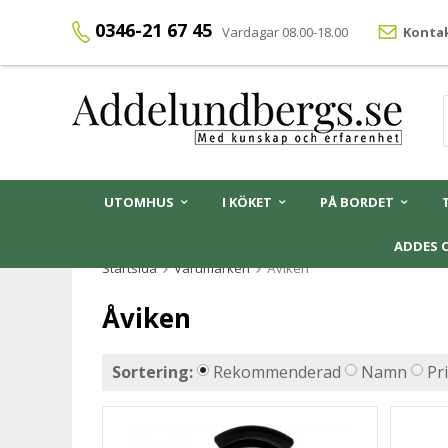
0346-21 67 45
Vardagar 08.00-18.00
Kontak
UTOMHUS
I KÖKET
PÅ BORDET
ADDES 
Startsida
Varumärken
Åviken
Åviken
Sortering:
Rekommenderad
Namn
Pr