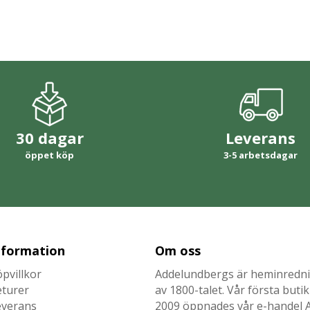
30 dagar
Leverans
öppet köp
3-5 arbetsdagar
nformation
Om oss
pvillkor
Addelundbergs är heminrednin
eturer
av 1800-talet. Vår första but
everans
2009 öppnades vår e-handel Ad