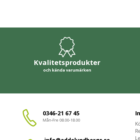
Kvalitetsprodukter
och kända varumärken
0346-21 67 45
I
Mån-Fre 08.00-18.00
Kö
R
L
info@addelundbergs.se