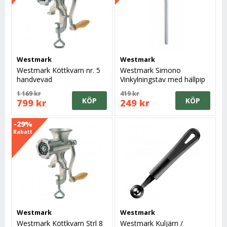
Westmark
Westmark
Westmark Köttkvarn nr. 5
Westmark Simono
handvevad
Vinkylningstav med hällpip
1 169 kr
419 kr
KÖP
KÖP
799 kr
249 kr
-29%
Rabatt
Westmark
Westmark
Westmark Köttkvarn Strl 8
Westmark Kuljärn /