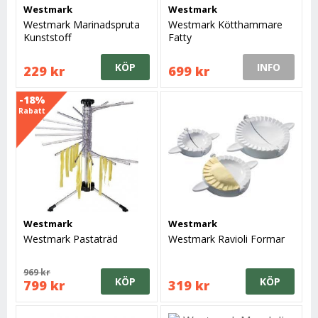
Westmark
Westmark
Westmark Marinadspruta
Westmark Kötthammare
Kunststoff
Fatty
KÖP
INFO
229 kr
699 kr
-18%
Rabatt
Westmark
Westmark
Westmark Pastaträd
Westmark Ravioli Formar
969 kr
KÖP
KÖP
799 kr
319 kr