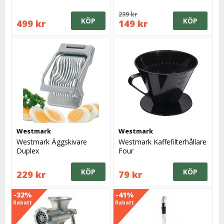
239 kr
KÖP
KÖP
499 kr
149 kr
Westmark
Westmark
Westmark Äggskivare
Westmark Kaffefilterhållare
Duplex
Four
KÖP
KÖP
229 kr
79 kr
-32%
-41%
Rabatt
Rabatt