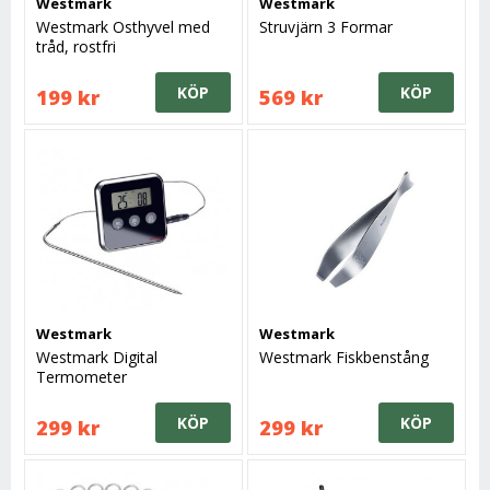
Westmark
Westmark
Westmark Osthyvel med
Struvjärn 3 Formar
tråd, rostfri
KÖP
KÖP
199 kr
569 kr
Westmark
Westmark
Westmark Digital
Westmark Fiskbenstång
Termometer
KÖP
KÖP
299 kr
299 kr