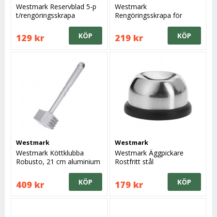
Westmark Reservblad 5-p
Westmark
t/rengöringsskrapa
Rengöringsskrapa för
10842280
rakblad
KÖP
KÖP
129 kr
219 kr
Westmark
Westmark
Westmark Köttklubba
Westmark Äggpickare
Robusto, 21 cm aluminium
Rostfritt stål
KÖP
KÖP
409 kr
179 kr