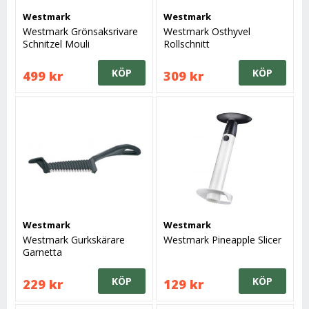
Westmark
Westmark
Westmark Grönsaksrivare
Westmark Osthyvel
Schnitzel Mouli
Rollschnitt
KÖP
KÖP
499 kr
309 kr
Westmark
Westmark
Westmark Gurkskärare
Westmark Pineapple Slicer
Garnetta
KÖP
KÖP
229 kr
129 kr