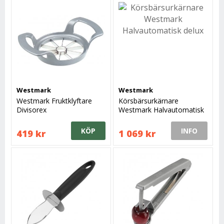
Westmark
Westmark
Westmark Fruktklyftare
Körsbärsurkärnare
Divisorex
Westmark Halvautomatisk
delux
KÖP
INFO
419 kr
1 069 kr