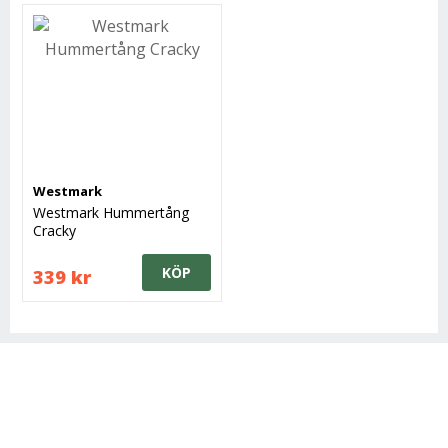
Westmark
Westmark Hummertång
Cracky
KÖP
339 kr