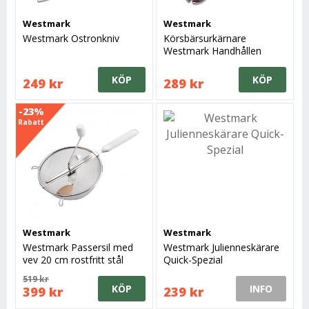
Westmark
Westmark
Westmark Ostronkniv
Körsbärsurkärnare
Westmark Handhållen
snabb och smidig
urkärnare
KÖP
KÖP
249 kr
289 kr
-23%
Rabatt
Westmark
Westmark
Westmark Passersil med
Westmark Julienneskärare
vev 20 cm rostfritt stål
Quick-Spezial
519 kr
KÖP
INFO
399 kr
239 kr