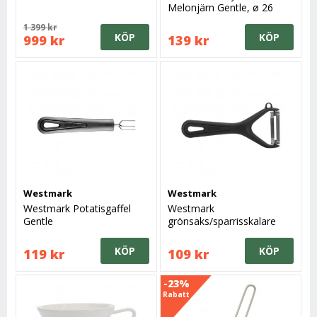
Melonjärn Gentle, ø 26
mm
1 399 kr
KÖP
KÖP
999 kr
139 kr
Westmark
Westmark
Westmark Potatisgaffel
Westmark
Gentle
grönsaks/sparrisskalare
Gentle
KÖP
KÖP
119 kr
109 kr
-23%
Rabatt