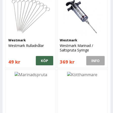
Westmark
Westmark
Westmark Rulladnålar
Westmark Marinad /
Saltspruta Syringe
KÖP
INFO
49 kr
369 kr