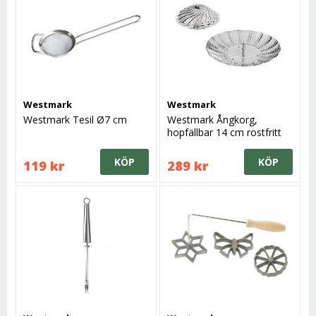
Westmark
Westmark
Westmark Tesil Ø7 cm
Westmark Ångkorg,
hopfällbar 14 cm rostfritt
stål
KÖP
KÖP
119 kr
289 kr