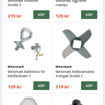
Westmark Korvhorn
Westmark Egg timer
Storlek 5
»Hardy«
KÖP
KÖP
219 kr
129 kr
Westmark
Westmark
Westmark Bänkskruv för
Westmark Köttkvarnskniv
köttfärskvarn 5
4-vingad Storlek 5
KÖP
KÖP
129 kr
219 kr