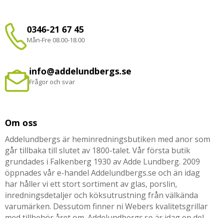
0346-21 67 45
Mån-Fre 08.00-18.00
info@addelundbergs.se
Frågor och svar
Om oss
Addelundbergs är heminredningsbutiken med anor som
går tillbaka till slutet av 1800-talet. Vår första butik
grundades i Falkenberg 1930 av Adde Lundberg. 2009
öppnades vår e-handel Addelundbergs.se och än idag
har håller vi ett stort sortiment av glas, porslin,
inredningsdetaljer och köksutrustning från välkända
varumärken. Dessutom finner ni Webers kvalitetsgrillar
med tillbehör året om. Addelundbergs.se är idag en del