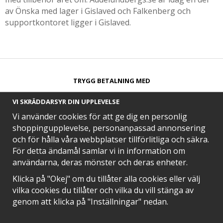
av Önska med lager i Gislaved och Falkenberg och
supportkontoret ligger i Gislaved.
TRYGG BETALNING MED​
VI SKRÄDDARSYR DIN UPPLEVELSE
Vi använder cookies för att ge dig en personlig
shoppingupplevelse, personanpassad annonsering
och för hålla våra webbplatser tillförlitliga och säkra.
SNABB LEVERANS MED
För detta ändamål samlar vi in information om
användarna, deras mönster och deras enheter.
Klicka på "Okej" om du tillåter alla cookies eller välj
vilka cookies du tillåter och vilka du vill stänga av
EN DEL AV
genom att klicka på "Inställningar" nedan.