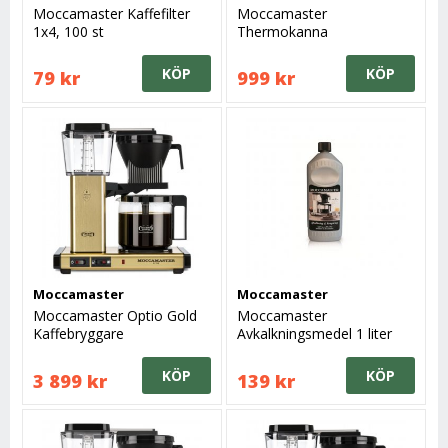
Moccamaster Kaffefilter
Moccamaster
1x4, 100 st
Thermokanna
KÖP
KÖP
79 kr
999 kr
Moccamaster
Moccamaster
Moccamaster Optio Gold
Moccamaster
Kaffebryggare
Avkalkningsmedel 1 liter
KÖP
KÖP
3 899 kr
139 kr