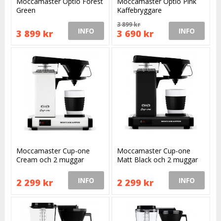
Moccamaster Optio Forest
Moccamaster Optio Pink
Green
Kaffebryggare
3 899 kr
INFO
INFO
3 899 kr
3 690 kr
Moccamaster Cup-one
Moccamaster Cup-one
Cream och 2 muggar
Matt Black och 2 muggar
INFO
INFO
2 299 kr
2 299 kr