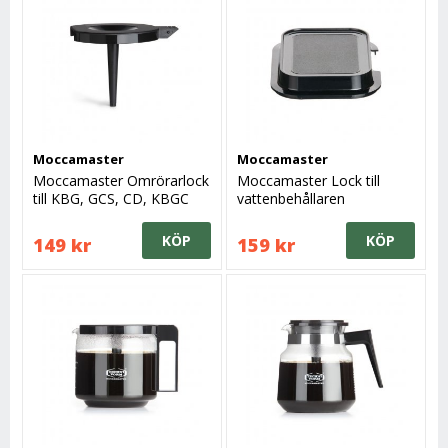
Moccamaster
Moccamaster
Moccamaster Omrörarlock
Moccamaster Lock till
till KBG, GCS, CD, KBGC
vattenbehållaren
KÖP
KÖP
149 kr
159 kr