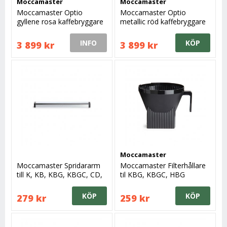
Moccamaster
Moccamaster
Moccamaster Optio
Moccamaster Optio
gyllene rosa kaffebryggare
metallic röd kaffebryggare
INFO
KÖP
3 899 kr
3 899 kr
Moccamaster
Moccamaster Spridararm
Moccamaster Filterhållare
till K, KB, KBG, KBGC, CD,
til KBG, KBGC, HBG
H, HB
KÖP
KÖP
279 kr
259 kr