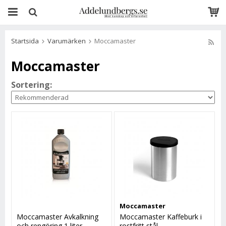
Startsida
Varumärken
Moccamaster
Moccamaster
Sortering:
Moccamaster
Moccamaster Avkalkning
Moccamaster Kaffeburk i
och rengöring 1 liter
rostfritt stål