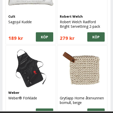
Cult
Robert Welch
Sagojul Kudde
Robert Welch Radford
Bright Servettring 2-pack
KÖP
KÖP
189 kr
279 kr
Weber
Weber® Förkläde
Grytlapp Home återvunnen
bomull, beige