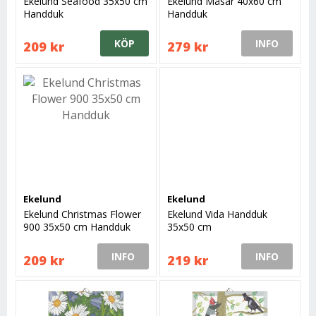
Ekelund Seafood 35x50 cm
Ekelund Måsar 40x60 cm
Handduk
Handduk
KÖP
INFO
209 kr
279 kr
Ekelund
Ekelund
Ekelund Christmas Flower
Ekelund Vida Handduk
900 35x50 cm Handduk
35x50 cm
INFO
INFO
209 kr
219 kr