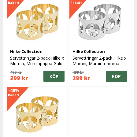
Rabatt
Rabatt
Hilke Collection
Hilke Collection
Servettringar 2-pack Hilke x
Servettringar 2-pack Hilke x
Mumin, Muminpappa Guld
Mumin, Muminmamma
Silver
499 kr
499 kr
KÖP
KÖP
299 kr
299 kr
-40%
Rabatt