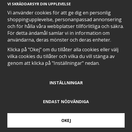
KÖP
KÖP
349 kr
99 kr
VI SKRÄDDARSYR DIN UPPLEVELSE
Vi använder cookies för att ge dig en personlig
shoppingupplevelse, personanpassad annonsering
och för hålla våra webbplatser tillförlitliga och säkra.
För detta ändamål samlar vi in information om
användarna, deras mönster och deras enheter.
Klicka på "Okej" om du tillåter alla cookies eller välj
vilka cookies du tillåter och vilka du vill stänga av
genom att klicka på "Inställningar" nedan.
Scandinavian Home
Dorre
Vintage Scandinavian
Dorre Servettringar 6-pack
Home Grillvante 33,5 cm
försilvrad 3*5*3 cm
brun
INSTÄLLNINGAR
KÖP
KÖP
429 kr
179 kr
ENDAST NÖDVÄNDIGA
OKEJ