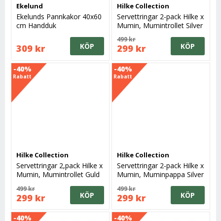
Ekelund
Hilke Collection
Ekelunds Pannkakor 40x60
Servettringar 2-pack Hilke x
cm Handduk
Mumin, Mumintrollet Silver
499 kr
KÖP
KÖP
309 kr
299 kr
-40%
-40%
Rabatt
Rabatt
Hilke Collection
Hilke Collection
Servettringar 2,pack Hilke x
Servettringar 2-pack Hilke x
Mumin, Mumintrollet Guld
Mumin, Muminpappa Silver
499 kr
499 kr
KÖP
KÖP
299 kr
299 kr
-40%
-40%