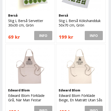
Berså
Berså
Stig L Berså Servetter
Stig L Berså Kökshandduk
30x30 cm, Grön
50x70 cm, Grön
INFO
INFO
69 kr
199 kr
Edward Blom
Edward Blom
Edward Blom Förkläde
Edward Blom Förkläde
Grå, När Man Festar
Beige, En Maträtt Utan Sås
INFO
INFO