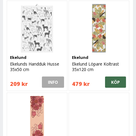
Ekelund
Ekelund
Ekelunds Handduk Husse
Ekelund Löpare Koltrast
35x50 cm
35x120 cm
INFO
KÖP
209 kr
479 kr