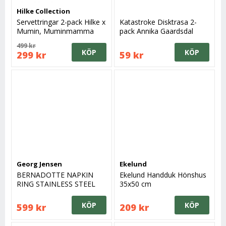
Hilke Collection
Servettringar 2-pack Hilke x
Katastroke Disktrasa 2-
Mumin, Muminmamma
pack Annika Gaardsdal
Guld
499 kr
KÖP
KÖP
299 kr
59 kr
Georg Jensen
Ekelund
BERNADOTTE NAPKIN
Ekelund Handduk Hönshus
RING STAINLESS STEEL
35x50 cm
MIRROR 2 PCS
KÖP
KÖP
599 kr
209 kr