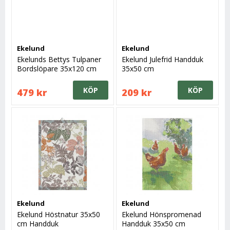
Ekelund
Ekelund
Ekelunds Bettys Tulpaner
Ekelund Julefrid Handduk
Bordslöpare 35x120 cm
35x50 cm
KÖP
KÖP
479 kr
209 kr
Ekelund
Ekelund
Ekelund Höstnatur 35x50
Ekelund Hönspromenad
cm Handduk
Handduk 35x50 cm