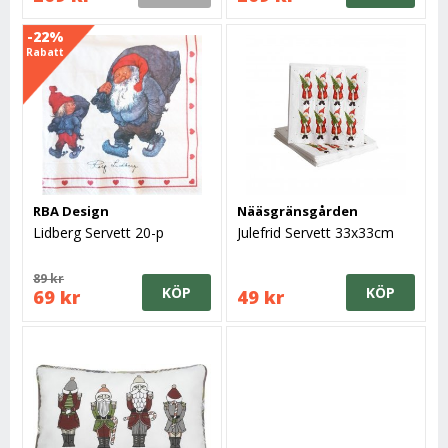
-22%
Rabatt
RBA Design
Nääsgränsgården
Lidberg Servett 20-p
Julefrid Servett 33x33cm
89 kr
KÖP
KÖP
69 kr
49 kr