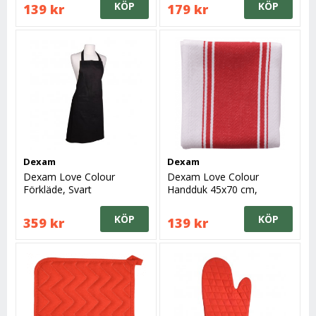
KÖP
KÖP
139 kr
179 kr
Dexam
Dexam
Dexam Love Colour
Dexam Love Colour
Förkläde, Svart
Handduk 45x70 cm,
Röd/Vit
KÖP
KÖP
359 kr
139 kr