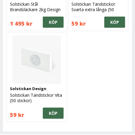
Solstickan Stål
Solstickan Tändstickor
Brandsläckare 2kg Design
Svarta extra långa (50
edition
stickor)
KÖP
KÖP
1 495 kr
59 kr
Solstickan Design
Solstickan Tändstickor Vita
(50 stickor)
KÖP
59 kr