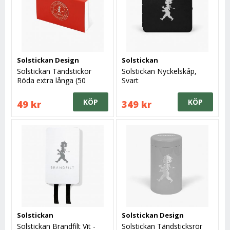
Solstickan Design
Solstickan
Solstickan Tändstickor
Solstickan Nyckelskåp,
Röda extra långa (50
Svart
stickor)
KÖP
KÖP
49 kr
349 kr
Solstickan
Solstickan Design
Solstickan Brandfilt Vit -
Solstickan Tändsticksrör