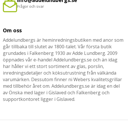
info@addelundbergs.se
Frågor och svar
Om oss
Addelundbergs är heminredningsbutiken med anor som
går tillbaka till slutet av 1800-talet. Vår första butik
grundades i Falkenberg 1930 av Adde Lundberg. 2009
öppnades vår e-handel Addelundbergs.se och än idag
har håller vi ett stort sortiment av glas, porslin,
inredningsdetaljer och köksutrustning från välkända
varumärken. Dessutom finner ni Webers kvalitetsgrillar
med tillbehör året om. Addelundbergs.se är idag en del
av Önska med lager i Gislaved och Falkenberg och
supportkontoret ligger i Gislaved.