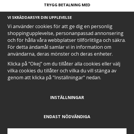
TRYGG BETALNING MED​
VI SKRÄDDARSYR DIN UPPLEVELSE
Vi använder cookies för att ge dig en personlig
shoppingupplevelse, personanpassad annonsering
och för hålla våra webbplatser tillförlitliga och säkra.
SNABB LEVERANS MED
För detta ändamål samlar vi in information om
användarna, deras mönster och deras enheter.
Klicka på "Okej" om du tillåter alla cookies eller välj
vilka cookies du tillåter och vilka du vill stänga av
EN DEL AV
genom att klicka på "Inställningar" nedan.
INSTÄLLNINGAR
POSITIVA OMDÖMEN PÅ
ENDAST NÖDVÄNDIGA