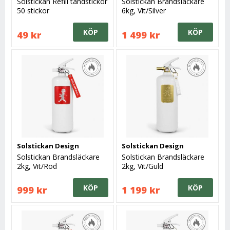
Solstickan Refill tändstickor
Solstickan Brandsläckare
50 stickor
6kg, Vit/Silver
KÖP
KÖP
49 kr
1 499 kr
Solstickan Design
Solstickan Design
Solstickan Brandsläckare
Solstickan Brandsläckare
2kg, Vit/Röd
2kg, Vit/Guld
KÖP
KÖP
999 kr
1 199 kr