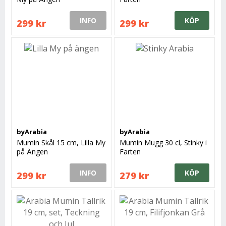
INFO
KÖP
299 kr
299 kr
byArabia
byArabia
Mumin Skål 15 cm, Lilla My
Mumin Mugg 30 cl, Stinky i
på Ängen
Farten
INFO
KÖP
299 kr
279 kr