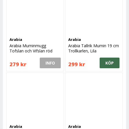
Arabia
Arabia
Arabia Muminmugg
Arabia Tallrik Mumin 19 cm
Tofslan och Vifslan röd
Trollkarlen, Lila
rubin 30 cl
INFO
KÖP
279 kr
299 kr
Arabia
Arabia