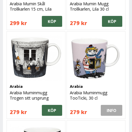
Arabia Mumin Skål
Arabia Mumin Mugg
Trollkarlen 15 cm, Lila
Trollkarlen, Lila 30 cl
KÖP
KÖP
299 kr
279 kr
Arabia
Arabia
Arabia Muminmugg
Arabia Muminmugg
Trogen sitt ursprung
TooTicki, 30 cl
KÖP
INFO
279 kr
279 kr