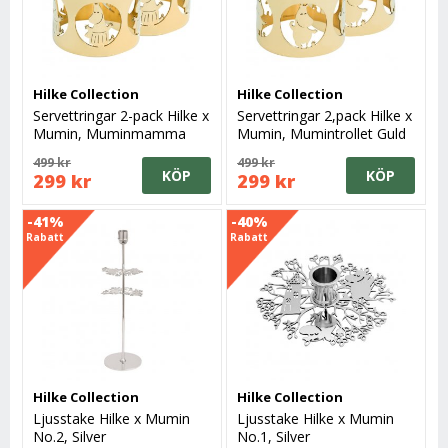
Hilke Collection
Hilke Collection
Servettringar 2-pack Hilke x
Servettringar 2,pack Hilke x
Mumin, Muminmamma
Mumin, Mumintrollet Guld
Guld
499 kr
499 kr
KÖP
KÖP
299 kr
299 kr
-41%
-40%
Rabatt
Rabatt
Hilke Collection
Hilke Collection
Ljusstake Hilke x Mumin
Ljusstake Hilke x Mumin
No.2, Silver
No.1, Silver