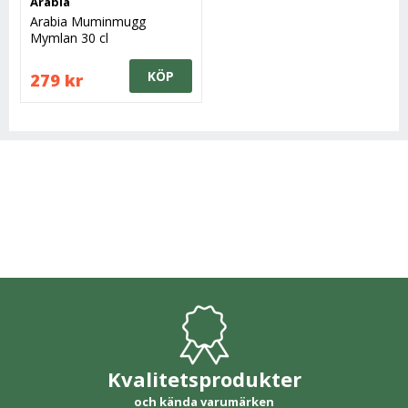
Arabia
Arabia Muminmugg
Mymlan 30 cl
KÖP
279 kr
Kvalitetsprodukter
och kända varumärken