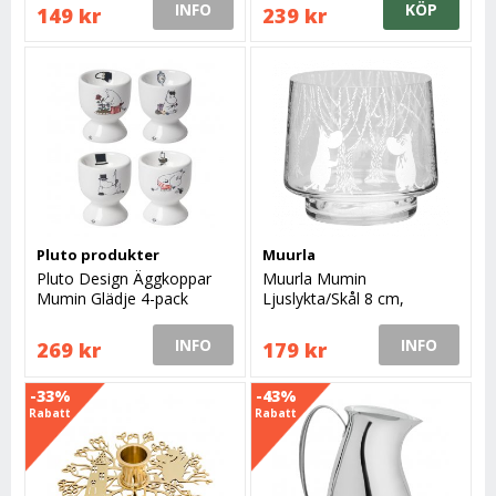
INFO
KÖP
149 kr
239 kr
Pluto produkter
Muurla
Pluto Design Äggkoppar
Muurla Mumin
Mumin Glädje 4-pack
Ljuslykta/Skål 8 cm,
Skogen
INFO
INFO
269 kr
179 kr
-33%
-43%
Rabatt
Rabatt