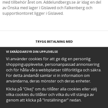
med tillbehör året om. Addelundbergs.se är idag en del
av Önska med lager i Gislaved och Falkenberg och
supportkontoret ligger i Gislaved.
TRYGG BETALNING MED​
VI SKRÄDDARSYR DIN UPPLEVELSE
Vi använder cookies för att ge dig en personlig
shoppingupplevelse, personanpassad annonsering
och för hålla våra webbplatser tillförlitliga och säkra.
SNABB LEVERANS MED
För detta ändamål samlar vi in information om
användarna, deras mönster och deras enheter.
Klicka på "Okej" om du tillåter alla cookies eller välj
vilka cookies du tillåter och vilka du vill stänga av
EN DEL AV
genom att klicka på "Inställningar" nedan.