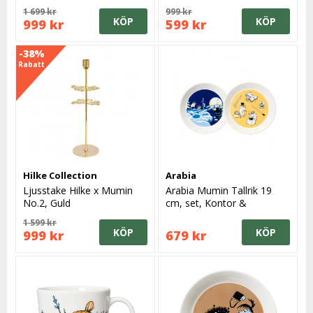
1 699 kr
999 kr
KÖP
KÖP
999 kr
599 kr
-38%
Rabatt
Hilke Collection
Arabia
Ljusstake Hilke x Mumin
Arabia Mumin Tallrik 19
No.2, Guld
cm, set, Kontor &
Vinternatt
1 599 kr
KÖP
KÖP
999 kr
679 kr