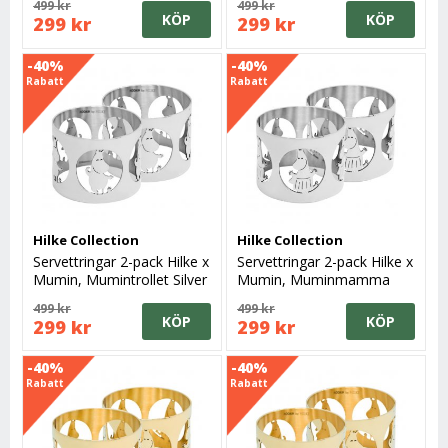
499 kr
499 kr
KÖP
KÖP
299 kr
299 kr
-40%
-40%
Rabatt
Rabatt
Hilke Collection
Hilke Collection
Servettringar 2-pack Hilke x
Servettringar 2-pack Hilke x
Mumin, Mumintrollet Silver
Mumin, Muminmamma
Silver
499 kr
499 kr
KÖP
KÖP
299 kr
299 kr
-40%
-40%
Rabatt
Rabatt