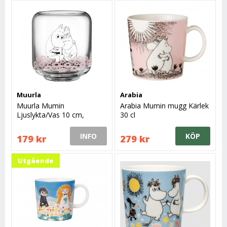
Muurla
Arabia
Muurla Mumin
Arabia Mumin mugg Kärlek
Ljuslykta/Vas 10 cm,
30 cl
Tillsammans
INFO
KÖP
179 kr
279 kr
Utgående