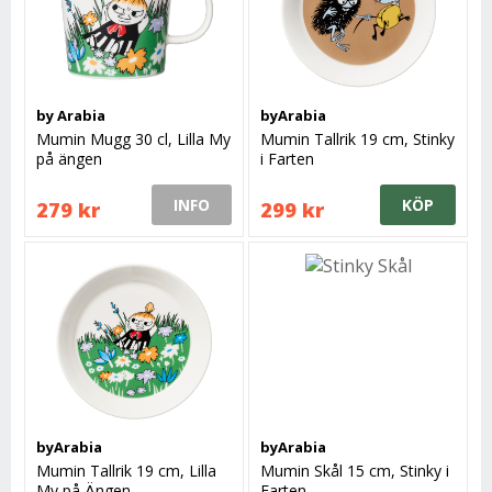
by Arabia
byArabia
Mumin Mugg 30 cl, Lilla My
Mumin Tallrik 19 cm, Stinky
på ängen
i Farten
INFO
KÖP
279 kr
299 kr
byArabia
byArabia
Mumin Tallrik 19 cm, Lilla
Mumin Skål 15 cm, Stinky i
My på Ängen
Farten