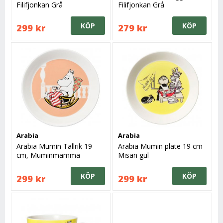
Filifjonkan Grå
Filifjonkan Grå
KÖP
KÖP
299 kr
279 kr
Arabia
Arabia
Arabia Mumin Tallrik 19
Arabia Mumin plate 19 cm
cm, Muminmamma
Misan gul
Marmelad
KÖP
KÖP
299 kr
299 kr