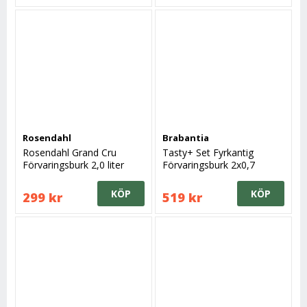
Rosendahl
Brabantia
Rosendahl Grand Cru
Tasty+ Set Fyrkantig
Förvaringsburk 2,0 liter
Förvaringsburk 2x0,7
svart lock
liter+2x1,6 liter, Ljusgrå
KÖP
KÖP
299 kr
519 kr