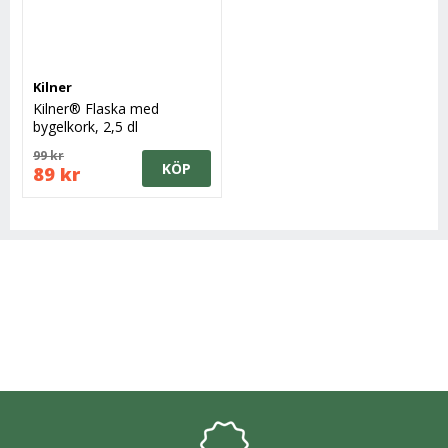
Kilner
Kilner® Flaska med
bygelkork, 2,5 dl
99 kr
KÖP
89 kr