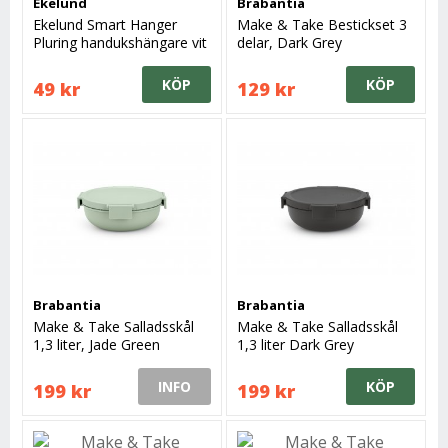
Ekelund
Brabantia
Ekelund Smart Hanger
Make & Take Bestickset 3
Pluring handukshängare vit
delar, Dark Grey
KÖP
KÖP
49 kr
129 kr
Brabantia
Brabantia
Make & Take Salladsskål
Make & Take Salladsskål
1,3 liter, Jade Green
1,3 liter Dark Grey
INFO
KÖP
199 kr
199 kr