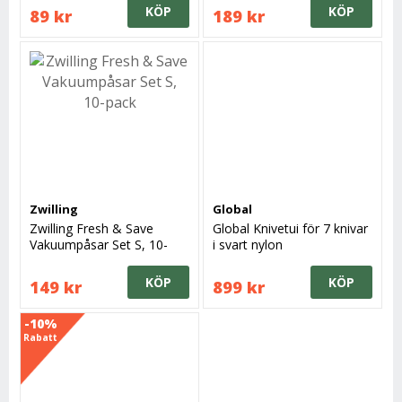
KÖP
KÖP
89 kr
189 kr
Zwilling
Global
Zwilling Fresh & Save
Global Knivetui för 7 knivar
Vakuumpåsar Set S, 10-
i svart nylon
pack
KÖP
KÖP
149 kr
899 kr
-10%
Rabatt