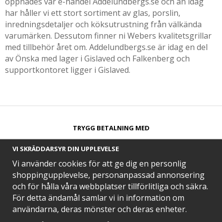
öppnades vår e-handel Addelundbergs.se och än idag
har håller vi ett stort sortiment av glas, porslin,
inredningsdetaljer och köksutrustning från välkända
varumärken. Dessutom finner ni Webers kvalitetsgrillar
med tillbehör året om. Addelundbergs.se är idag en del
av Önska med lager i Gislaved och Falkenberg och
supportkontoret ligger i Gislaved.
TRYGG BETALNING MED​
VI SKRÄDDARSYR DIN UPPLEVELSE
Vi använder cookies för att ge dig en personlig
shoppingupplevelse, personanpassad annonsering
och för hålla våra webbplatser tillförlitliga och säkra.
SNABB LEVERANS MED
För detta ändamål samlar vi in information om
användarna, deras mönster och deras enheter.