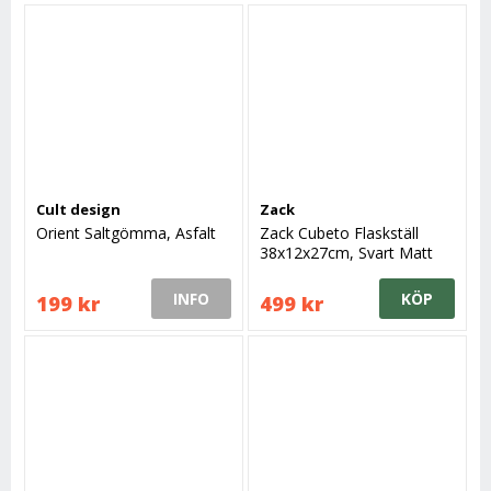
Cult design
Zack
Orient Saltgömma, Asfalt
Zack Cubeto Flaskställ
38x12x27cm, Svart Matt
INFO
KÖP
199 kr
499 kr