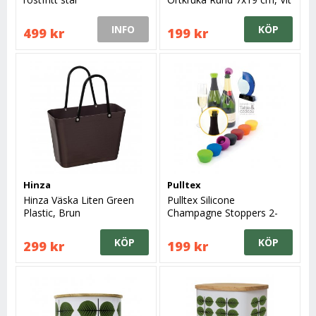
INFO
KÖP
499 kr
199 kr
Hinza
Pulltex
Hinza Väska Liten Green
Pulltex Silicone
Plastic, Brun
Champagne Stoppers 2-
pack
KÖP
KÖP
299 kr
199 kr