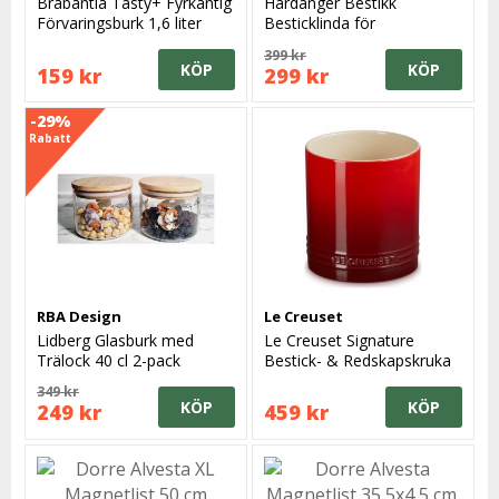
Brabantia Tasty+ Fyrkantig
Hardanger Bestikk
Förvaringsburk 1,6 liter
Besticklinda för
Mörkgrå
Dessertdelar 12 fack
399 kr
KÖP
KÖP
159 kr
299 kr
-29%
Rabatt
RBA Design
Le Creuset
Lidberg Glasburk med
Le Creuset Signature
Trälock 40 cl 2-pack
Bestick- & Redskapskruka
1,1 liter Cerise
349 kr
KÖP
KÖP
249 kr
459 kr