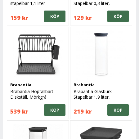
stapelbar 1,1 liter
Stapelbar 0,3 liter,
Glas/Grått Lock
Glas/Grått Lock
KÖP
KÖP
159 kr
129 kr
Brabantia
Brabantia
Brabantia Hopfällbart
Brabantia Glasburk
Diskställ, Mörkgrå
Stapelbar 1,9 liter,
Glas/Grått Lock
KÖP
KÖP
539 kr
219 kr