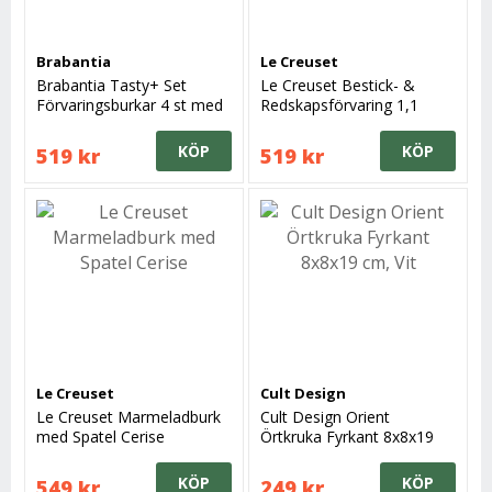
Brabantia
Le Creuset
Brabantia Tasty+ Set
Le Creuset Bestick- &
Förvaringsburkar 4 st med
Redskapsförvaring 1,1
lock Mörkgrå
Liter, Volcanic
KÖP
KÖP
519 kr
519 kr
Le Creuset
Cult Design
Le Creuset Marmeladburk
Cult Design Orient
med Spatel Cerise
Örtkruka Fyrkant 8x8x19
cm, Vit
KÖP
KÖP
549 kr
249 kr