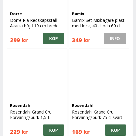
Dorre
Bamix
Dorre Ria Redskapsställ
Bamix Set Mixbägare plast
Akacia höjd 19 cm bredd
med lock, 40 cl och 60 cl
11 cm
KÖP
INFO
299 kr
349 kr
Rosendahl
Rosendahl
Rosendahl Grand Cru
Rosendahl Grand Cru
Förvaringsburk 1,5 L
Förvaringsburk 75 cl svart
lock
KÖP
KÖP
229 kr
169 kr