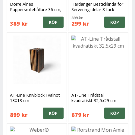
Dorre Alnes
Hardanger Besticklinda för
Pappersrullehållare 36 cm,
Serveringsdelar 8 fack
Rostfritt
399 kr
KÖP
KÖP
389 kr
299 kr
AT-Line Knivblock i valnöt
AT-Line Trådställ
13X13 cm
kvadratiskt 32,5x29 cm
KÖP
KÖP
899 kr
679 kr