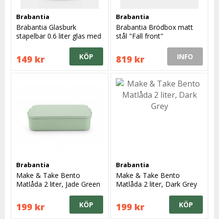
Brabantia
Brabantia
Brabantia Glasburk
Brabantia Brödbox matt
stapelbar 0.6 liter glas med
stål "Fall front"
lock grå
KÖP
INFO
149 kr
819 kr
Brabantia
Brabantia
Make & Take Bento
Make & Take Bento
Matlåda 2 liter, Jade Green
Matlåda 2 liter, Dark Grey
KÖP
KÖP
199 kr
199 kr