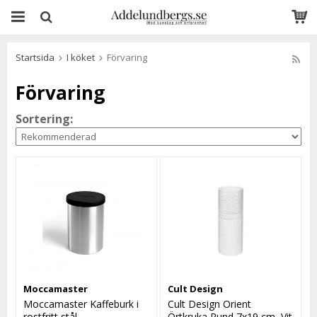
Startsida
I köket
Förvaring
Förvaring
Sortering:
Moccamaster
Cult Design
Moccamaster Kaffeburk i
Cult Design Orient
rostfritt stål
Örtkruka Rund 7x19 cm, Vit