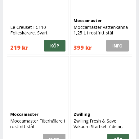
Moccamaster
Le Creuset FC110
Moccamaster Vattenkanna
Folieskärare, Svart
1,25 L i rostfritt stål
KÖP
INFO
219 kr
399 kr
Moccamaster
Zwilling
Moccamaster Filterhållare i
Zwilling Fresh & Save
rostfritt stål
Vakuum Startset 7 delar,
Plast