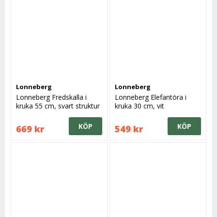
Lonneberg
Lonneberg
Lonneberg Fredskalla i
Lonneberg Elefantöra i
kruka 55 cm, svart struktur
kruka 30 cm, vit
KÖP
KÖP
669 kr
549 kr