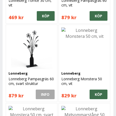
Lonneberg Tomte 30 cm,
Lonneberg Pampasgräs 60
vit
cm, vit
KÖP
KÖP
469 kr
879 kr
Lonneberg
Lonneberg
Lonneberg Pampasgräs 60
Lonneberg Monstera 50
cm, svart struktur
cm, vit
INFO
KÖP
879 kr
829 kr