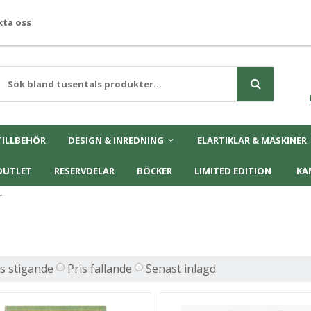
ta oss
TILLBEHÖR
DESIGN & INREDNING
ELARTIKLAR & MASKINER
OUTLET
RESERVDELAR
BÖCKER
LIMITED EDITION
KA
r
is stigande
Pris fallande
Senast inlagd