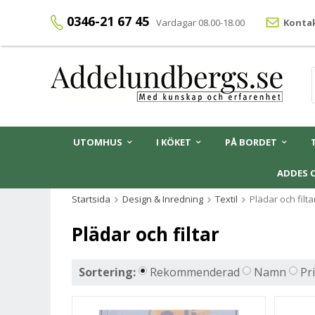
0346-21 67 45
Vardagar 08.00-18.00
Kontak
UTOMHUS
I KÖKET
PÅ BORDET
ADDES 
Startsida
Design & Inredning
Textil
Plädar och filta
Plädar och filtar
Sortering:
Rekommenderad
Namn
Pr