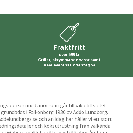
Fraktfritt
över 599 kr
Grillar, skrymmande varor samt
hemleverans undantagna
gsbutiken med anor som går tillbaka till slutet
ik grundades i Falkenberg 1930 av Adde Lundberg.
delundbergs.se och än idag har håller vi ett stort
nredningsdetaljer och köksutrustning från välkända
i Webers kvalitetsgrillar med tillbehör året om.