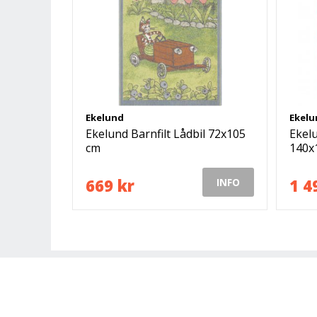
Ekelund
Ekelu
Ekelund Barnfilt Lådbil 72x105
Ekel
cm
140x
669 kr
1 4
INFO