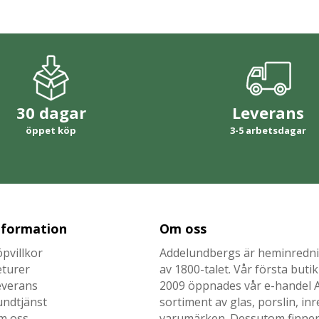
30 dagar
Leverans
öppet köp
3-5 arbetsdagar
nformation
Om oss
pvillkor
Addelundbergs är heminrednin
eturer
av 1800-talet. Vår första but
everans
2009 öppnades vår e-handel Ad
undtjänst
sortiment av glas, porslin, i
m oss
varumärken. Dessutom finner n