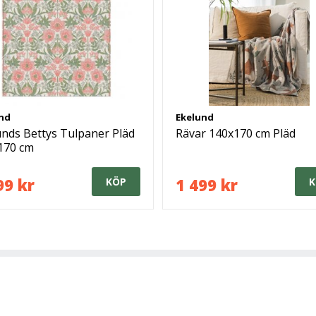
nd
Ekelund
unds Bettys Tulpaner Pläd
Rävar 140x170 cm Pläd
170 cm
99 kr
1 499 kr
KÖP
K