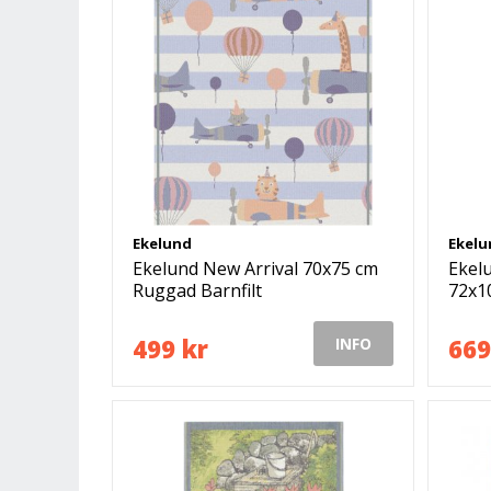
Ekelund
Ekelu
Ekelund New Arrival 70x75 cm
Ekelu
Ruggad Barnfilt
72x1
499 kr
669
INFO