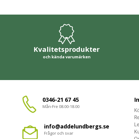
Kvalitetsprodukter
och kända varumärken
0346-21 67 45
I
Mån-Fre 08.00-18.00
Kö
R
L
info@addelundbergs.se
K
Frågor och svar
O