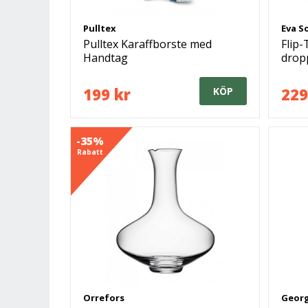
Pulltex
Eva S
Pulltex Karaffborste med
Flip-
Handtag
dropp
199 kr
229
KÖP
-35%
Rabatt
Orrefors
Georg