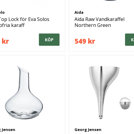
olo
Aida
Top Lock för Eva Solos
Aida Raw Vandkaraffel
fria karaff
Northern Green
 kr
549 kr
KÖP
K
 Jensen
Georg Jensen