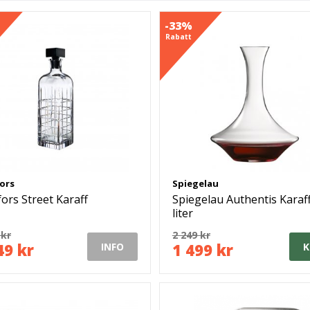
-33%
Rabatt
ors
Spiegelau
ors Street Karaff
Spiegelau Authentis Karaff
liter
 kr
2 249 kr
49 kr
1 499 kr
INFO
K