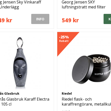
g Jensen Sky Vinkaraff
Georg Jensen SKY
Underlägg
luftningstratt med filter
49 kr
549 kr
INFO
K
-25%
Rabatt
ås Glasbruk
Riedel
ås Glasbruk Karaff Electra
Riedel flask- och
 105 cl
karaffrengörare, metallku