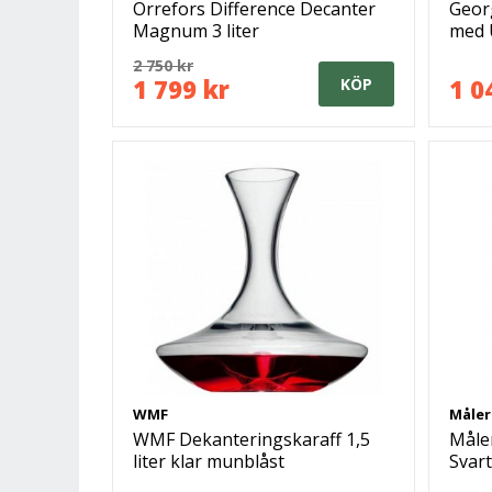
Orrefors Difference Decanter
Geor
Magnum 3 liter
med 
2 750 kr
1 799 kr
1 0
KÖP
WMF
Måler
WMF Dekanteringskaraff 1,5
Måler
liter klar munblåst
Svart