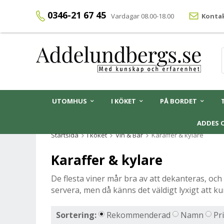
0346-21 67 45
Vardagar 08.00-18.00
Kontak
UTOMHUS
I KÖKET
PÅ BORDET
ADDES 
Startsida
I köket
Vin & Bar
Karaffer & kylare
Karaffer & kylare
De flesta viner mår bra av att dekanteras, och 
servera, men då känns det väldigt lyxigt att k
Sortering:
Rekommenderad
Namn
Pr