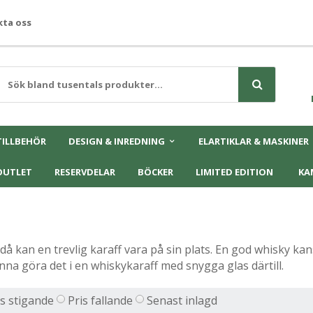
ta oss
TILLBEHÖR
DESIGN & INREDNING
ELARTIKLAR & MASKINER
OUTLET
RESERVDELAR
BÖCKER
LIMITED EDITION
KA
då kan en trevlig karaff vara på sin plats. En god whisky kans
unna göra det i en whiskykaraff med snygga glas därtill.
is stigande
Pris fallande
Senast inlagd