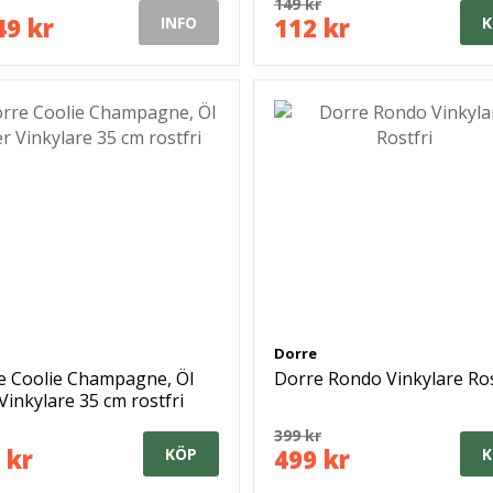
149 kr
49 kr
112 kr
INFO
K
Dorre
e Coolie Champagne, Öl
Dorre Rondo Vinkylare Ros
 Vinkylare 35 cm rostfri
399 kr
 kr
499 kr
KÖP
K