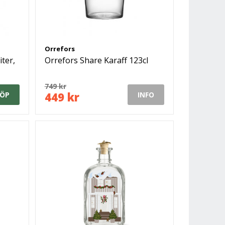
Orrefors
iter,
Orrefors Share Karaff 123cl
749 kr
449 kr
ÖP
INFO