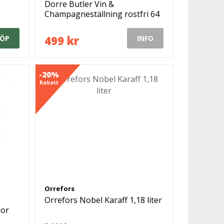
Dorre Butler Vin &
Champagneställning rostfri 64
cm
499 kr
ÖP
INFO
-20%
Rabatt
Orrefors
Orrefors Nobel Karaff 1,18 liter
lor