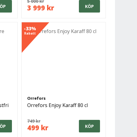
5 000 kr
3 999 kr
ÖP
KÖP
-33%
Rabatt
Orrefors
tfri
Orrefors Enjoy Karaff 80 cl
749 kr
499 kr
ÖP
KÖP