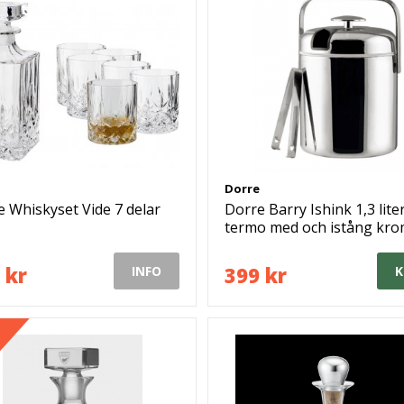
Dorre
 Whiskyset Vide 7 delar
Dorre Barry Ishink 1,3 lite
termo med och istång kr
 kr
399 kr
INFO
K