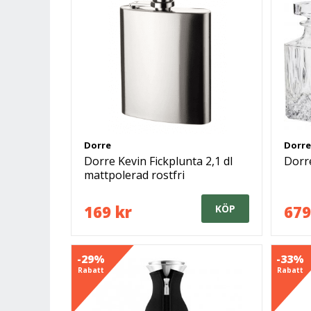
Dorre
Dorre
Dorre Kevin Fickplunta 2,1 dl
Dorre
mattpolerad rostfri
169 kr
679
KÖP
-29%
-33%
Rabatt
Rabatt