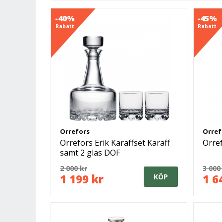
-40%
-45%
Rabatt
Rabatt
Orrefors
Orref
Orrefors Erik Karaffset Karaff
Orref
samt 2 glas DOF
2 000 kr
3 000
1 199 kr
1 6
KÖP