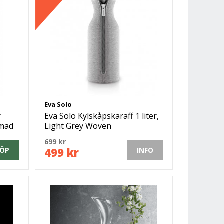
Eva Solo
r
Eva Solo Kylskåpskaraff 1 liter,
omad
Light Grey Woven
699 kr
499 kr
ÖP
INFO