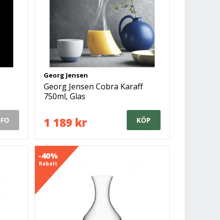
Georg Jensen
Georg Jensen Cobra Karaff
750ml, Glas
1 189 kr
NFO
KÖP
-40%
Rabatt