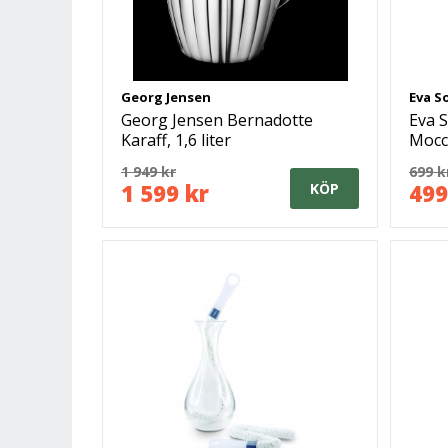
Georg Jensen
Eva S
Georg Jensen Bernadotte
Eva S
Karaff, 1,6 liter
Mocc
1 949 kr
699 k
1 599 kr
499
KÖP