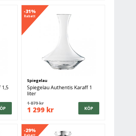
-31%
Rabatt
Spiegelau
 1,5
Spiegelau Authentis Karaff 1
liter
1 879 kr
1 299 kr
ÖP
KÖP
-29%
Rabatt