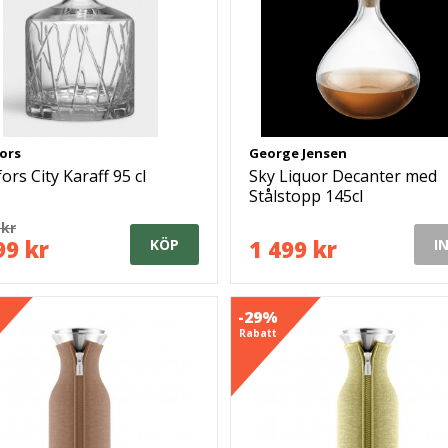
ors
George Jensen
ors City Karaff 95 cl
Sky Liquor Decanter med
Stålstopp 145cl
 kr
99 kr
1 499 kr
KÖP
I
-29%
Rabatt