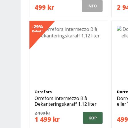
499 kr
2 9
INFO
-29%
Rabatt
Orrefors
Dorre
Orrefors Intermezzo Blå
Dorr
Dekanteringskaraff 1,12 liter
eller
2 100 kr
1 499 kr
499
KÖP