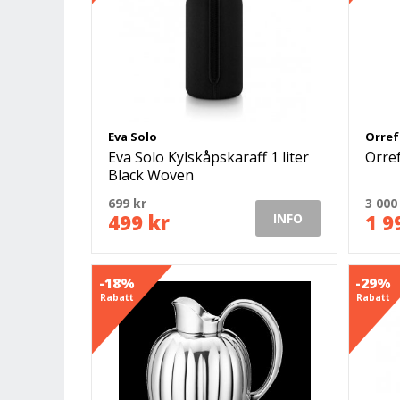
Eva Solo
Orref
Eva Solo Kylskåpskaraff 1 liter
Orref
Black Woven
699 kr
3 000
499 kr
1 9
INFO
-18%
-29%
Rabatt
Rabatt