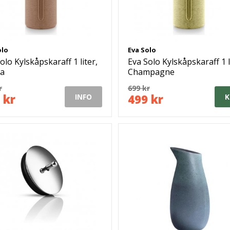
olo
Eva Solo
olo Kylskåpskaraff 1 liter,
Eva Solo Kylskåpskaraff 1 l
a
Champagne
r
699 kr
 kr
499 kr
INFO
K