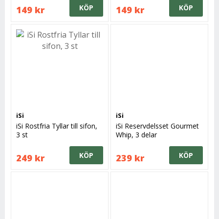
KÖP
KÖP
149 kr
149 kr
iSi
iSi
iSi Rostfria Tyllar till sifon,
iSi Reservdelsset Gourmet
3 st
Whip, 3 delar
KÖP
KÖP
249 kr
239 kr