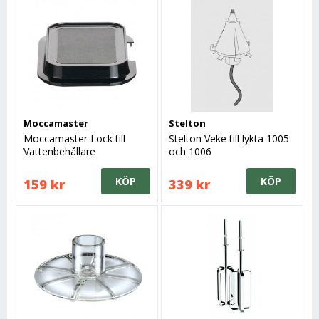
Moccamaster
Stelton
Moccamaster Lock till
Stelton Veke till lykta 1005
Vattenbehållare
och 1006
KÖP
KÖP
159 kr
339 kr