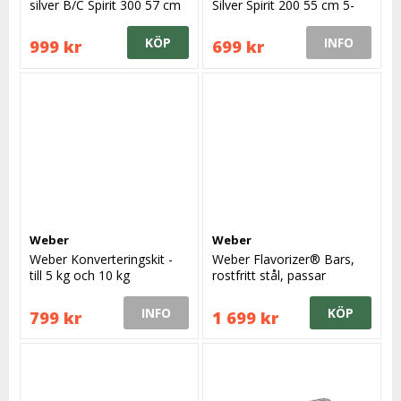
silver B/C Spirit 300 57 cm
Silver Spirit 200 55 cm 5-
till 2012 5-pack
pack
KÖP
INFO
999 kr
699 kr
Weber
Weber
Weber Konverteringskit -
Weber Flavorizer® Bars,
till 5 kg och 10 kg
rostfritt stål, passar
gasolflaskor
Genesis® 300 series med
frontpanel
INFO
KÖP
799 kr
1 699 kr