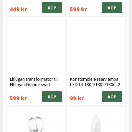
svart
KÖP
KÖP
449 kr
599 kr
Elflugan transformator till
Konstsmide Reservlampa
Elflugan Grande svart
LED till 1804/1805/1806, 2-
p 0,06W
KÖP
KÖP
599 kr
99 kr