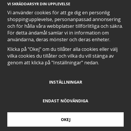
VI SKRÄDDARSYR DIN UPPLEVELSE
Vi använder cookies för att ge dig en personlig
shoppingupplevelse, personanpassad annonsering
och för hålla våra webbplatser tillförlitliga och säkra.
För detta ändamål samlar vi in information om
användarna, deras mönster och deras enheter.
Klicka på "Okej" om du tillåter alla cookies eller välj
Bialetti
Bialetti
vilka cookies du tillåter och vilka du vill stänga av
Bialetti Packningsset Venus
Bialetti Packningsset venus
genom att klicka på "Inställningar" nedan.
6 koppar
10 koppar
KÖP
KÖP
89 kr
89 kr
INSTÄLLNINGAR
ENDAST NÖDVÄNDIGA
OKEJ