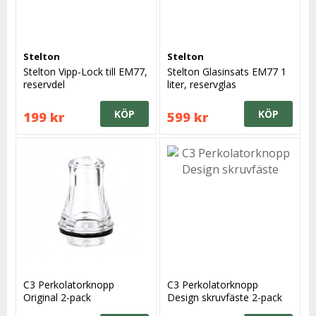
Stelton
Stelton
Stelton Vipp-Lock till EM77,
Stelton Glasinsats EM77 1
reservdel
liter, reservglas
KÖP
KÖP
199 kr
599 kr
C3 Perkolatorknopp
C3 Perkolatorknopp
Original 2-pack
Design skruvfäste 2-pack