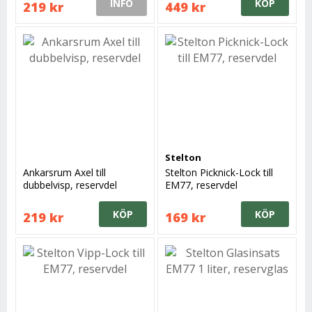
INFO
KÖP
219 kr
449 kr
Stelton
Ankarsrum Axel till
Stelton Picknick-Lock till
dubbelvisp, reservdel
EM77, reservdel
KÖP
KÖP
219 kr
169 kr