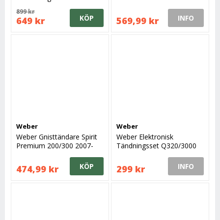
reservdel
899 kr
KÖP
INFO
649 kr
569,99 kr
Weber
Weber
Weber Gnisttändare Spirit
Weber Elektronisk
Premium 200/300 2007-
Tändningsset Q320/3000
2012
gnisttändare
KÖP
INFO
474,99 kr
299 kr