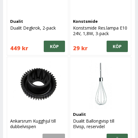
Dualit
Konstsmide
Dualit Degkrok, 2-pack
Konstsmide Res.lampa E10
24V, 1,8W, 3-pack
KÖP
KÖP
449 kr
29 kr
Dualit
Ankarsrum Kugghjul till
Dualit Ballongvisp till
dubbelvispen
Elvisp, reservdel