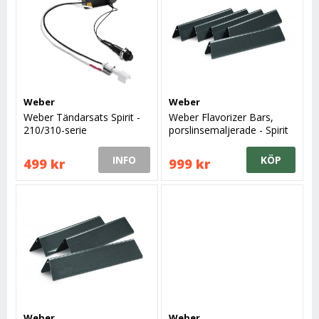
Weber
Weber
Weber Tändarsats Spirit -
Weber Flavorizer Bars,
210/310-serie
porslinsemaljerade - Spirit
300-serie (2013-)
INFO
KÖP
499 kr
999 kr
Weber
Weber