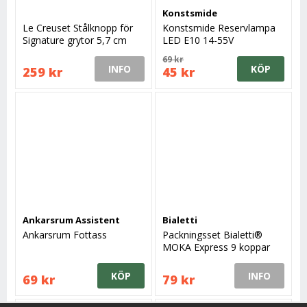
Konstsmide
Le Creuset Stålknopp för
Konstsmide Reservlampa
Signature grytor 5,7 cm
LED E10 14-55V
69 kr
INFO
KÖP
259 kr
45 kr
Ankarsrum Assistent
Bialetti
Ankarsrum Fottass
Packningsset Bialetti®
MOKA Express 9 koppar
KÖP
INFO
69 kr
79 kr