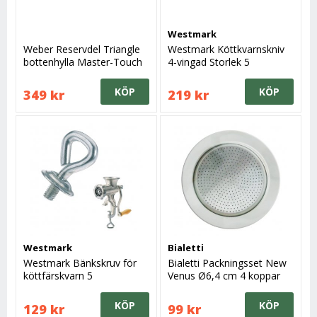
Westmark
Weber Reservdel Triangle
Westmark Köttkvarnskniv
bottenhylla Master-Touch
4-vingad Storlek 5
57 cm
KÖP
KÖP
349 kr
219 kr
Westmark
Bialetti
Westmark Bänkskruv för
Bialetti Packningsset New
köttfärskvarn 5
Venus Ø6,4 cm 4 koppar
KÖP
KÖP
129 kr
99 kr