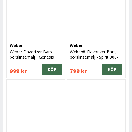
Weber
Weber
Weber Flavorizer Bars,
Weber® Flavorizer Bars,
porslinsemalj - Genesis
porslinsemalj - Spirit 300-
(2007-2010)
serie (2007-2012)
KÖP
KÖP
999 kr
799 kr