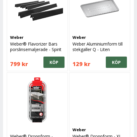
Weber
Weber
Weber® Flavorizer Bars
Weber Aluminiumform till
porslinsemaljerade - Spirit
stekgaller Q - Liten
200-serie/Silver A
KÖP
KÖP
799 kr
129 kr
Weber
Weber® Droppform -
Weber® Droppform - XL