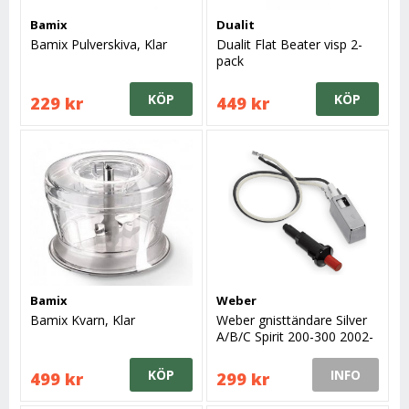
Bamix
Dualit
Bamix Pulverskiva, Klar
Dualit Flat Beater visp 2-
pack
KÖP
KÖP
229 kr
449 kr
Bamix
Weber
Bamix Kvarn, Klar
Weber gnisttändare Silver
A/B/C Spirit 200-300 2002-
2012
KÖP
INFO
499 kr
299 kr