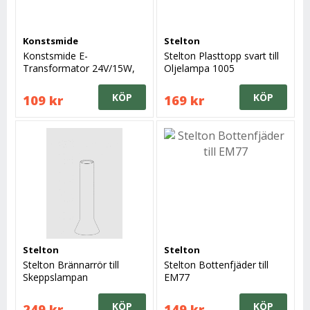
Konstsmide
Stelton
Konstsmide E-
Stelton Plasttopp svart till
Transformator 24V/15W,
Oljelampa 1005
Svart
KÖP
KÖP
109 kr
169 kr
Stelton
Stelton
Stelton Brännarrör till
Stelton Bottenfjäder till
Skeppslampan
EM77
KÖP
KÖP
249 kr
149 kr