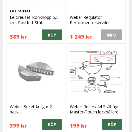
Le Creuset
Le Creuset Ikonknopp 5,5
Weber Regulator
cm, Rostfritt Stål
Performer, reservdel
KÖP
INFO
389 kr
1 249 kr
Weber Brikettkorgar 2-
Weber Reservdel Stålbåge
pack
Master-Touch lockhållare
KÖP
KÖP
399 kr
199 kr