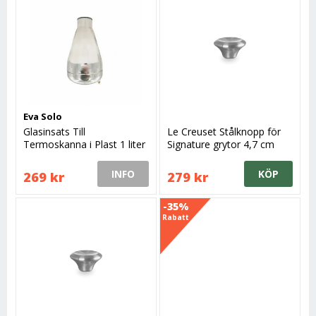
Eva Solo
Glasinsats Till
Le Creuset Stålknopp för
Termoskanna i Plast 1 liter
Signature grytor 4,7 cm
INFO
KÖP
269 kr
279 kr
-35%
Rabatt