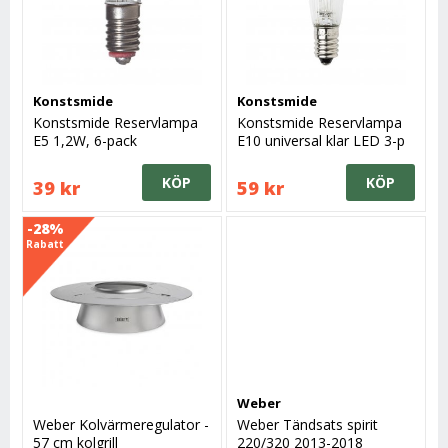
Konstsmide
Konstsmide
Konstsmide Reservlampa
Konstsmide Reservlampa
E5 1,2W, 6-pack
E10 universal klar LED 3-p
KÖP
KÖP
39 kr
59 kr
-28%
Rabatt
Weber
Weber Kolvärmeregulator -
Weber Tändsats spirit
57 cm kolgrill
220/320 2013-2018