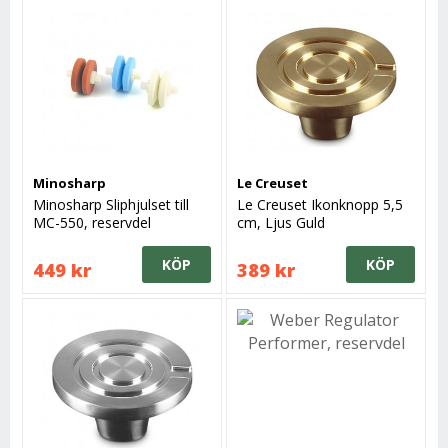
Minosharp
Le Creuset
Minosharp Sliphjulset till
Le Creuset Ikonknopp 5,5
MC-550, reservdel
cm, Ljus Guld
KÖP
KÖP
449 kr
389 kr