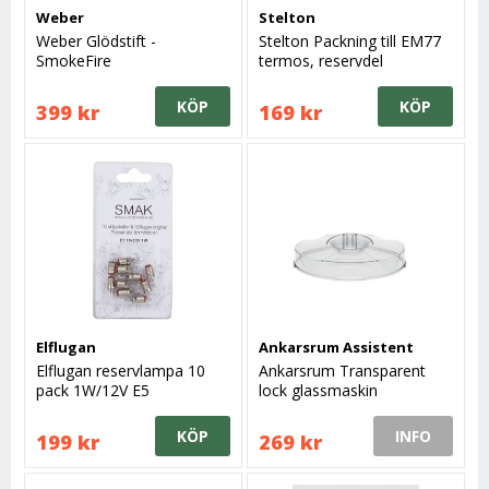
Weber
Stelton
Weber Glödstift -
Stelton Packning till EM77
SmokeFire
termos, reservdel
KÖP
KÖP
399 kr
169 kr
Elflugan
Ankarsrum Assistent
Elflugan reservlampa 10
Ankarsrum Transparent
pack 1W/12V E5
lock glassmaskin
KÖP
INFO
199 kr
269 kr