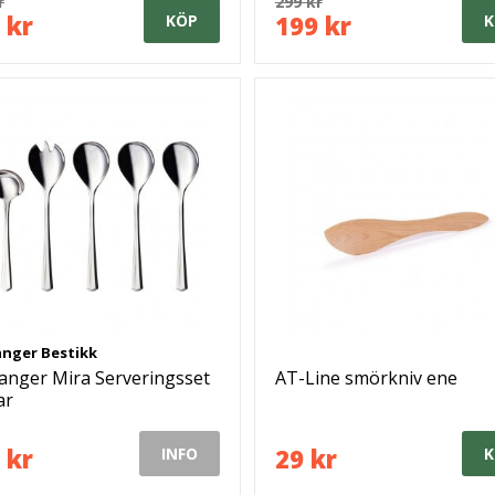
r
299 kr
 kr
199 kr
KÖP
K
nger Bestikk
anger Mira Serveringsset
AT-Line smörkniv ene
ar
 kr
29 kr
INFO
K