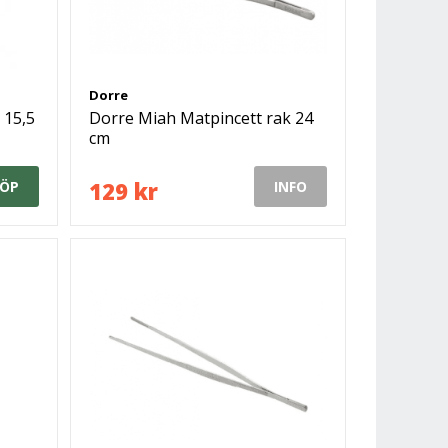
Dorre
 15,5
Dorre Miah Matpincett rak 24
cm
129 kr
ÖP
INFO