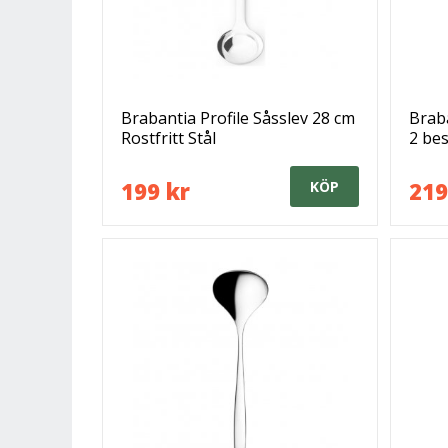
Brabantia Profile Såsslev 28 cm
Braba
Rostfritt Stål
2 bes
199 kr
219
KÖP