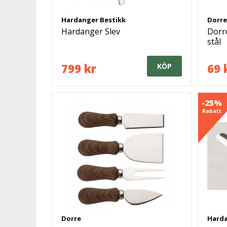
Hardanger Bestikk
Dorre
Hardanger Slev
Dorre
stål
799 kr
69 
KÖP
-25%
Rabatt
Dorre
Harda