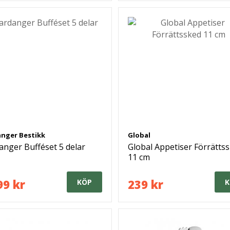
nger Bestikk
Global
anger Bufféset 5 delar
Global Appetiser Förrätts
11 cm
99 kr
239 kr
KÖP
K