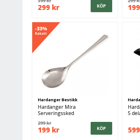
399 kr
299 k
299 kr
199
KÖP
-33%
Rabatt
Hardanger Bestikk
Harda
Hardanger Mira
Hard
Serveringssked
5 del
299 kr
199 kr
599
KÖP