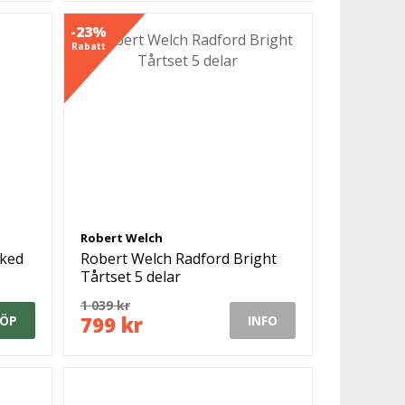
-23%
Rabatt
Robert Welch
sked
Robert Welch Radford Bright
Tårtset 5 delar
1 039 kr
799 kr
ÖP
INFO