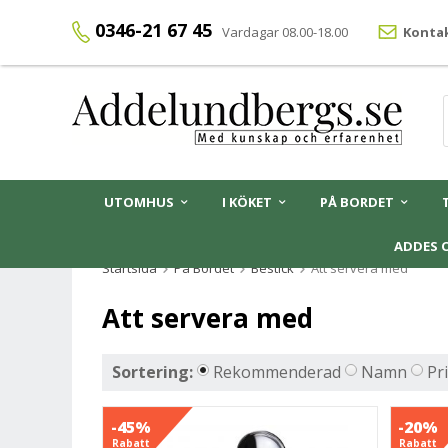
0346-21 67 45
Vardagar 08.00-18.00
Kontak
UTOMHUS
I KÖKET
PÅ BORDET
ADDES 
Startsida
På Bordet
Bestick
Att servera med
Att servera med
Sortering:
Rekommenderad
Namn
Pr
-45%
-20%
Rabatt
Rabatt