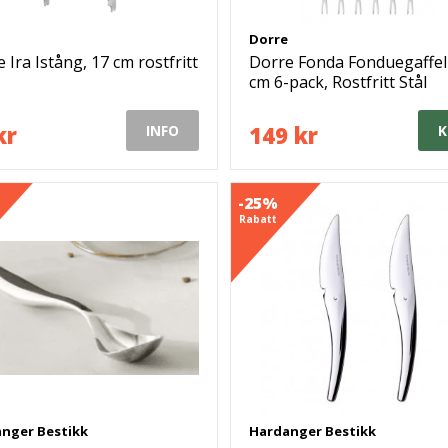
Dorre
 Ira Istång, 17 cm rostfritt
Dorre Fonda Fonduegaffel
cm 6-pack, Rostfritt Stål
kr
149 kr
INFO
K
-25%
Rabatt
nger Bestikk
Hardanger Bestikk