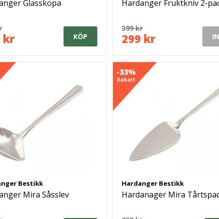
anger Glasskopa
Hardanger Fruktkniv 2-pa
r
399 kr
 kr
299 kr
KÖP
I
-33%
Rabatt
nger Bestikk
Hardanger Bestikk
anger Mira Såsslev
Hardanager Mira Tårtspa