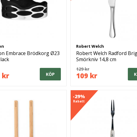
on
Robert Welch
ton Embrace Brödkorg Ø23
Robert Welch Radford Bri
lack
Smörkniv 14,8 cm
129 kr
 kr
109 kr
KÖP
K
-29%
Rabatt