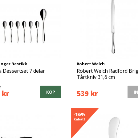
nger Bestikk
Robert Welch
 Dessertset 7 delar
Robert Welch Radford Bri
Tårtkniv 31,6 cm
r
 kr
539 kr
KÖP
I
-16%
Rabatt