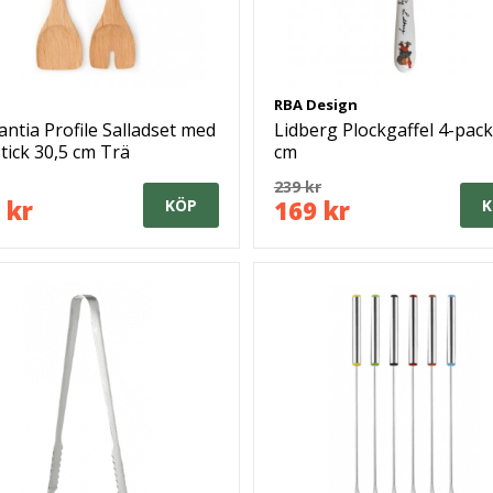
RBA Design
ntia Profile Salladset med
Lidberg Plockgaffel 4-pack
tick 30,5 cm Trä
cm
239 kr
 kr
169 kr
KÖP
K