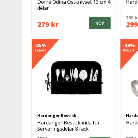
Dorre Odina Ostknivset 13 cm 4
Hard
delar
399 k
279 kr
299
KÖP
-25%
-33%
Rabatt
Rabatt
Hardanger Bestikk
Harda
Hardanger Besticklinda för
Hard
Serveringsdelar 8 fack