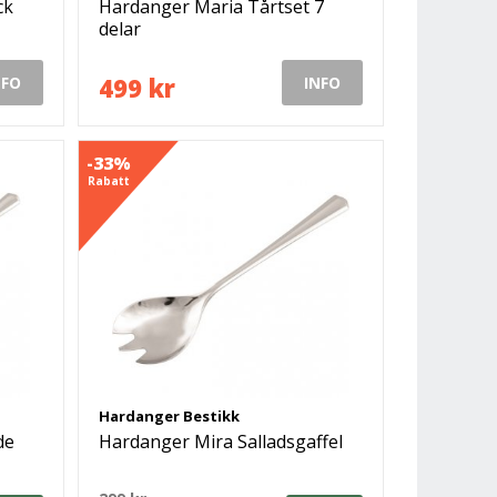
ck
Hardanger Maria Tårtset 7
delar
499 kr
NFO
INFO
-33%
Rabatt
Hardanger Bestikk
de
Hardanger Mira Salladsgaffel