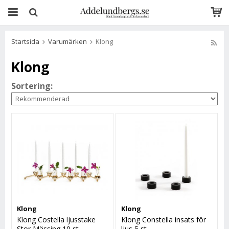
Startsida
Varumärken
Klong
Klong
Sortering:
Klong
Klong
Klong Costella ljusstake
Klong Constella insats för
Stor Mässing 10 st
ljus 5 st