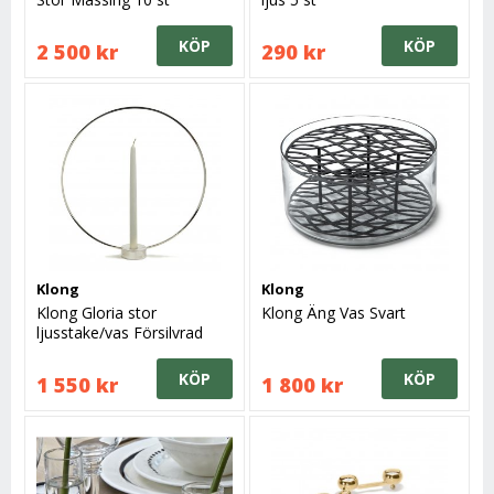
KÖP
KÖP
2 500 kr
290 kr
Klong
Klong
Klong Gloria stor
Klong Äng Vas Svart
ljusstake/vas Försilvrad
KÖP
KÖP
1 550 kr
1 800 kr