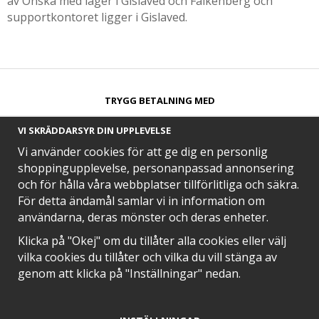
av Önska med lager i Gislaved och Falkenberg och
supportkontoret ligger i Gislaved.
TRYGG BETALNING MED​
VI SKRÄDDARSYR DIN UPPLEVELSE
Vi använder cookies för att ge dig en personlig
shoppingupplevelse, personanpassad annonsering
och för hålla våra webbplatser tillförlitliga och säkra.
SNABB LEVERANS MED
För detta ändamål samlar vi in information om
användarna, deras mönster och deras enheter.
Klicka på "Okej" om du tillåter alla cookies eller välj
vilka cookies du tillåter och vilka du vill stänga av
EN DEL AV
genom att klicka på "Inställningar" nedan.