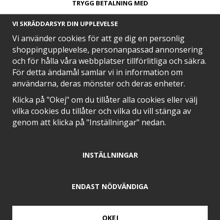
TRYGG BETALNING MED​
VI SKRÄDDARSYR DIN UPPLEVELSE
Vi använder cookies för att ge dig en personlig
shoppingupplevelse, personanpassad annonsering
och för hålla våra webbplatser tillförlitliga och säkra.
SNABB LEVERANS MED
För detta ändamål samlar vi in information om
användarna, deras mönster och deras enheter.
Klicka på "Okej" om du tillåter alla cookies eller välj
vilka cookies du tillåter och vilka du vill stänga av
EN DEL AV
genom att klicka på "Inställningar" nedan.
INSTÄLLNINGAR
POSITIVA OMDÖMEN PÅ
ENDAST NÖDVÄNDIGA
OKEJ