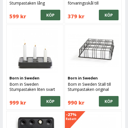
Stumpastaken lång
förvaringsskål till
stumpastaken, liten svart
kork
KÖP
KÖP
599 kr
379 kr
Born in Sweden
Born in Sweden
Born in Sweden
Born in Sweden Ställ till
Stumpastaken liten svart
Stumpastaken original
svart.
KÖP
KÖP
999 kr
990 kr
-27%
Rabatt