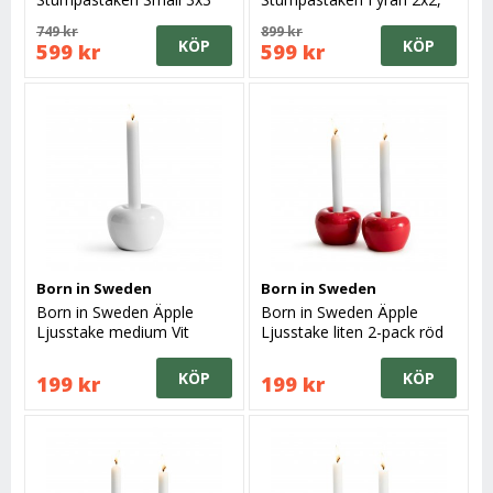
Original
Brons med svart skål
749 kr
899 kr
KÖP
KÖP
599 kr
599 kr
Born in Sweden
Born in Sweden
Born in Sweden Äpple
Born in Sweden Äpple
Ljusstake medium Vit
Ljusstake liten 2-pack röd
KÖP
KÖP
199 kr
199 kr