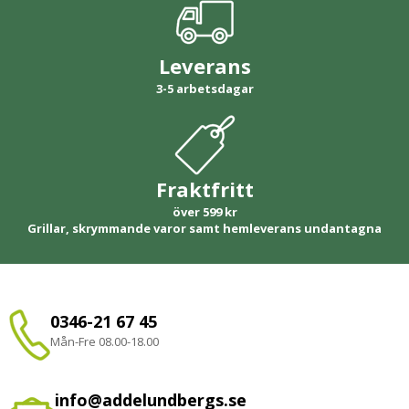
Leverans
3-5 arbetsdagar
Fraktfritt
över 599 kr
Grillar, skrymmande varor samt hemleverans undantagna
0346-21 67 45
Mån-Fre 08.00-18.00
info@addelundbergs.se