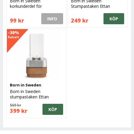
Born in Sweden
Born in Sweden
korkunderdel för
Stumpastaken Ettan
stumpastaken ettan
INFO
KÖP
99 kr
249 kr
-30%
Rabatt
Born in Sweden
Born in Sweden
stumpastaken Ettan
Gåvoset
569 kr
KÖP
399 kr