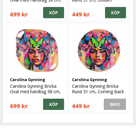
Golden Butterfly
Butterfly
KÖP
KÖP
699 kr
449 kr
Carolina Gynning
Carolina Gynning
Carolina Gynning Bricka
Carolina Gynning Bricka
Oval med handtag 38 cm,
Rund 31 cm, Coming Back
Coming Back to Life
to Life
KÖP
INFO
699 kr
449 kr