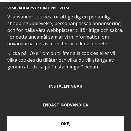
VI SKRÄDDARSYR DIN UPPLEVELSE
Vi använder cookies för att ge dig en personlig
shoppingupplevelse, personanpassad annonsering
och för hålla våra webbplatser tillförlitliga och säkra.
SNABB LEVERANS MED
För detta ändamål samlar vi in information om
användarna, deras mönster och deras enheter.
Klicka på "Okej" om du tillåter alla cookies eller välj
vilka cookies du tillåter och vilka du vill stänga av
EN DEL AV
genom att klicka på "Inställningar" nedan.
INSTÄLLNINGAR
POSITIVA OMDÖMEN PÅ
ENDAST NÖDVÄNDIGA
OKEJ