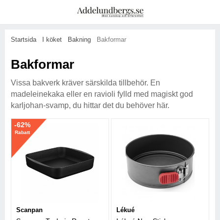
Startsida
I köket
Bakning
Bakformar
Bakformar
Vissa bakverk kräver särskilda tillbehör. En
madeleinekaka eller en ravioli fylld med magiskt god
karljohan-svamp, du hittar det du behöver här.
-62%
Rabatt
Scanpan
Lékué