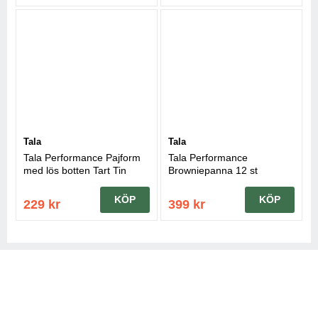
Tala
Tala
Tala Performance Pajform
Tala Performance
med lös botten Tart Tin
Browniepanna 12 st
15x3,5cm
KÖP
KÖP
229 kr
399 kr