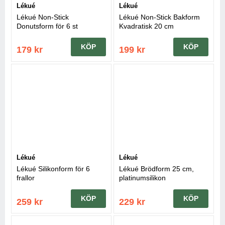
Lékué
Lékué
Lékué Non-Stick
Lékué Non-Stick Bakform
Donutsform för 6 st
Kvadratisk 20 cm
KÖP
KÖP
179 kr
199 kr
Lékué
Lékué
Lékué Silikonform för 6
Lékué Brödform 25 cm,
frallor
platinumsilikon
KÖP
KÖP
259 kr
229 kr