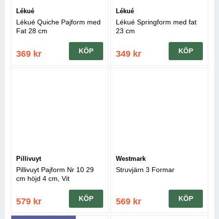
Lékué
Lékué
Lékué Quiche Pajform med
Lékué Springform med fat
Fat 28 cm
23 cm
KÖP
KÖP
369 kr
349 kr
Pillivuyt
Westmark
Pillivuyt Pajform Nr 10 29
Struvjärn 3 Formar
cm höjd 4 cm, Vit
KÖP
KÖP
579 kr
569 kr