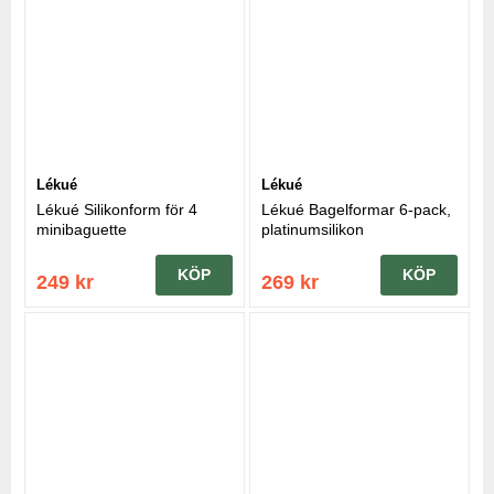
Lékué
Lékué
Lékué Silikonform för 4
Lékué Bagelformar 6-pack,
minibaguette
platinumsilikon
KÖP
KÖP
249 kr
269 kr