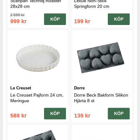
Scanpan Techniq Roaster
Lékué Non-Stick
28x28 cm
Springform 20 cm
2 599 kr
KÖP
KÖP
999 kr
199 kr
Le Creuset
Dorre
Le Creuset Pajform 24 cm,
Dorre Beck Bakform Silikon
Meringue
Hjärta 8 st
KÖP
KÖP
589 kr
139 kr