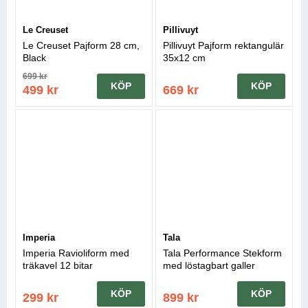
Le Creuset
Pillivuyt
Le Creuset Pajform 28 cm,
Pillivuyt Pajform rektangulär
Black
35x12 cm
699 kr
KÖP
KÖP
499 kr
669 kr
Imperia
Tala
Imperia Ravioliform med
Tala Performance Stekform
träkavel 12 bitar
med löstagbart galler
KÖP
KÖP
299 kr
899 kr