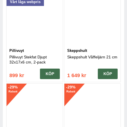
Vårt låga webpris
Pillivuyt
Skeppshult
Pillivuyt Stekfat Djupt
Skeppshult Våffeljärn 21 cm
32x17x6 cm, 2-pack
KÖP
KÖP
899 kr
1 649 kr
-29%
-29%
Rabatt
Rabatt