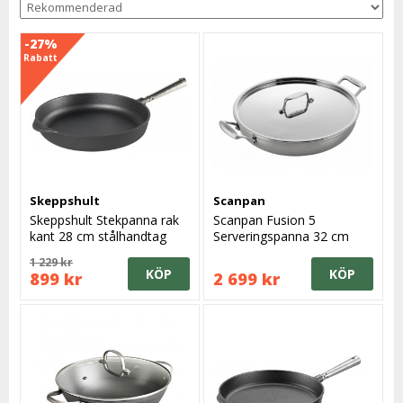
-27%
Rabatt
Skeppshult
Scanpan
Skeppshult Stekpanna rak
Scanpan Fusion 5
kant 28 cm stålhandtag
Serveringspanna 32 cm
med Lock
1 229 kr
KÖP
KÖP
899 kr
2 699 kr