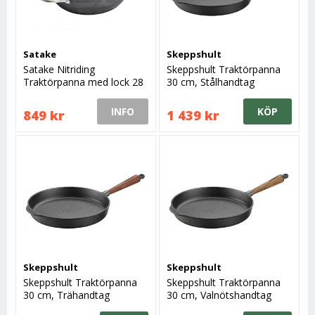
Satake
Skeppshult
Satake Nitriding
Skeppshult Traktörpanna
Traktörpanna med lock 28
30 cm, Stålhandtag
cm
INFO
KÖP
849 kr
1 439 kr
Skeppshult
Skeppshult
Skeppshult Traktörpanna
Skeppshult Traktörpanna
30 cm, Trähandtag
30 cm, Valnötshandtag