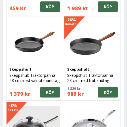
KÖP
KÖP
459 kr
1 989 kr
-26%
Rabatt
Skeppshult
Skeppshult
Skeppshult Traktörpanna
Skeppshult Traktörpanna
28 cm med valnötshandtag
28 cm med trähandtag
1 329 kr
KÖP
KÖP
1 379 kr
989 kr
-3%
Rabatt