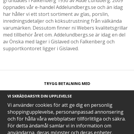
grundades i Falkenberg 1930 av Adde Lundberg. 2009
öppnades vår e-handel Addelundbergs.se och än idag
har håller vi ett stort sortiment av glas, porslin,
inredningsdetaljer och köksutrustning från välkända
varumärken. Dessutom finner ni Webers kvalitetsgrillar
med tillbehör året om. Addelundbergs.se är idag en del
av Önska med lager i Gislaved och Falkenberg och
supportkontoret ligger i Gislaved.
TRYGG BETALNING MED​
VI SKRÄDDARSYR DIN UPPLEVELSE
Vi använder cookies för att ge dig en personlig
shoppingupplevelse, personanpassad annonsering
och för hålla våra webbplatser tillförlitliga och säkra.
SNABB LEVERANS MED
För detta ändamål samlar vi in information om
användarna, deras mönster och deras enheter.