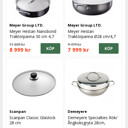
Meyer Group LTD.
Meyer Group LTD.
Meyer Hestan Nanobond
Meyer Hestan
Traktörpanna 30 cm 4,7
Traktörpanna Ø28 cm/4,7
liter
liter med lock NanoBond ™
11 609 kr
9 479 kr
KÖP
KÖP
8 999 kr
7 999 kr
Scanpan
Demeyere
Scanpan Classic Glaslock
Demeyere Specialties Rök/
28 cm
Ångkoksgryta 28cm,
Komplett Set