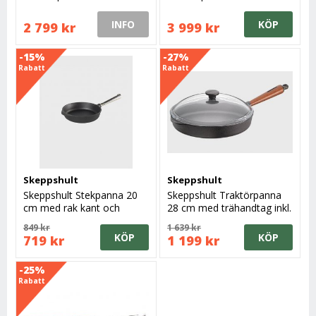
cm, 2,8 liter
cm, 4,8 liter
INFO
KÖP
2 799 kr
3 999 kr
-15%
-27%
Rabatt
Rabatt
Skeppshult
Skeppshult
Skeppshult Stekpanna 20
Skeppshult Traktörpanna
cm med rak kant och
28 cm med trähandtag inkl.
stålhandtag
glaslock
849 kr
1 639 kr
KÖP
KÖP
719 kr
1 199 kr
-25%
Rabatt