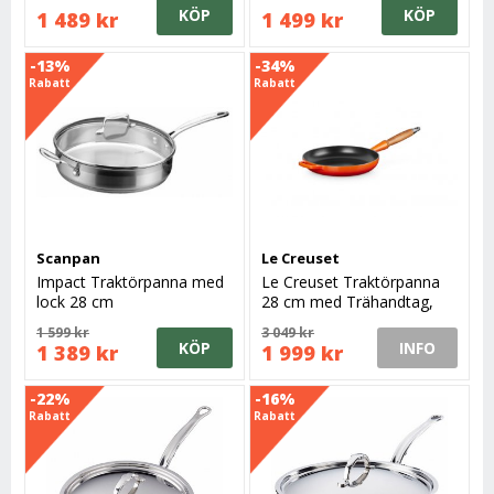
KÖP
KÖP
1 489 kr
1 499 kr
-13%
-34%
Rabatt
Rabatt
Scanpan
Le Creuset
Impact Traktörpanna med
Le Creuset Traktörpanna
lock 28 cm
28 cm med Trähandtag,
Volcanic
1 599 kr
3 049 kr
KÖP
INFO
1 389 kr
1 999 kr
-22%
-16%
Rabatt
Rabatt