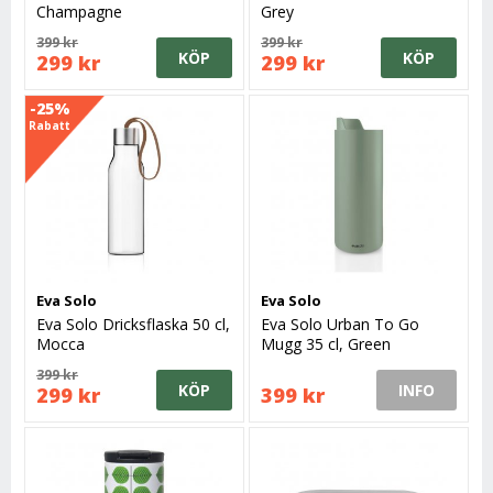
Champagne
Grey
399 kr
399 kr
KÖP
KÖP
299 kr
299 kr
-25%
Rabatt
Eva Solo
Eva Solo
Eva Solo Dricksflaska 50 cl,
Eva Solo Urban To Go
Mocca
Mugg 35 cl, Green
Goddess
399 kr
KÖP
INFO
299 kr
399 kr