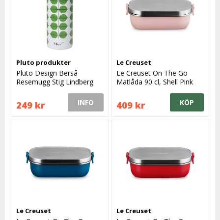
Pluto produkter
Le Creuset
Pluto Design Berså
Le Creuset On The Go
Resemugg Stig Lindberg
Matlåda 90 cl, Shell Pink
INFO
KÖP
249 kr
409 kr
Le Creuset
Le Creuset