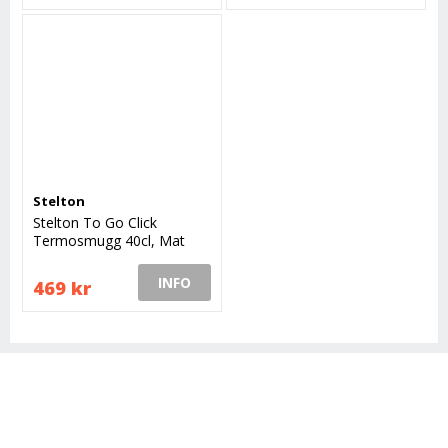
Stelton
Stelton To Go Click
Termosmugg 40cl, Mat
Light Grey
INFO
469 kr