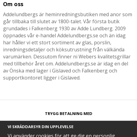
Om oss
Addelundbergs är heminredningsbutiken med anor som
går tillbaka till slutet av 1800-talet. Vår första butik
grundades i Falkenberg 1930 av Adde Lundberg. 2009
öppnades vår e-handel Addelundbergs.se och än idag
har håller vi ett stort sortiment av glas, porslin,
inredningsdetaljer och köksutrustning från välkända
varumärken. Dessutom finner ni Webers kvalitetsgrillar
med tillbehör året om. Addelundbergs.se är idag en del
av Önska med lager i Gislaved och Falkenberg och
supportkontoret ligger i Gislaved.
TRYGG BETALNING MED​
VI SKRÄDDARSYR DIN UPPLEVELSE
Vi använder cookies för att ge dig en personlig