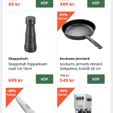
KÖP
KÖP
69 kr
499 kr
-31%
Rabatt
Skeppshult
Kockums Jernverk
Skeppshult Pepparkvarn
Kockums Jernverk inbränd
svart trä 18cm
Stekpanna, kolstål 28 cm
799 kr
KÖP
KÖP
699 kr
549 kr
-48%
-26%
Rabatt
Rabatt