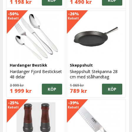
KÖP
KÖP
1 198 kr
1 490 kr
-50%
-26%
Rabatt
Rabatt
Hardanger Bestikk
Skeppshult
Hardanger Fjord Bestickset
Skeppshult Stekpanna 28
48 delar
cm med stålhandtag
3 999 kr
1 069 kr
KÖP
KÖP
1 999 kr
789 kr
-25%
-39%
Rabatt
Rabatt