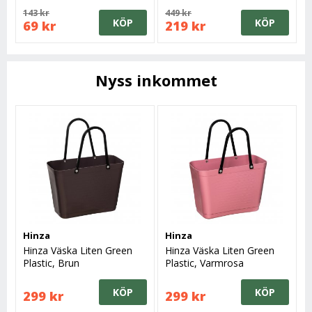
143 kr
449 kr
KÖP
KÖP
69 kr
219 kr
Nyss inkommet
Hinza
Hinza
Hinza Väska Liten Green
Hinza Väska Liten Green
Plastic, Brun
Plastic, Varmrosa
KÖP
KÖP
299 kr
299 kr