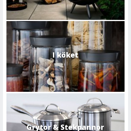
I köket
Grytor & Stekpannor