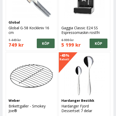
Global
Global G-58 Kockkniv 16
Gaggia Classic E24 SS
cm
Espressomaskin rostfri
1 449 kr
6 999 kr
KÖP
KÖP
749 kr
5 199 kr
-45%
Rabatt
Weber
Hardanger Bestikk
Brikettgaller - Smokey
Hardanger Fjord
Joe®
Dessertset 7 delar