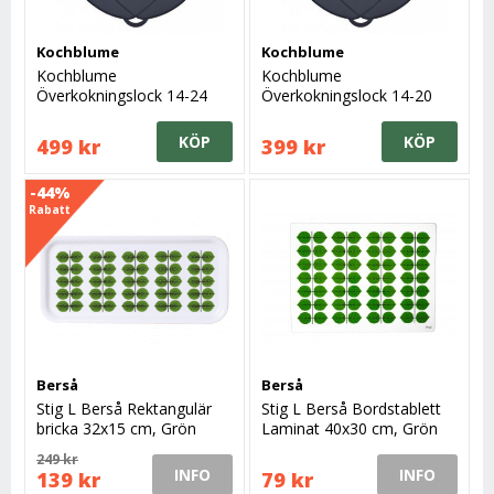
Kochblume
Kochblume
Kochblume
Kochblume
Överkokningslock 14-24
Överkokningslock 14-20
cm, Antracitgrå
cm, Antracitgrå
KÖP
KÖP
499 kr
399 kr
-44%
Rabatt
Berså
Berså
Stig L Berså Rektangulär
Stig L Berså Bordstablett
bricka 32x15 cm, Grön
Laminat 40x30 cm, Grön
249 kr
INFO
INFO
139 kr
79 kr