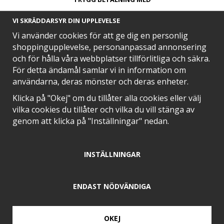
VI SKRÄDDARSYR DIN UPPLEVELSE
Vi använder cookies för att ge dig en personlig
shoppingupplevelse, personanpassad annonsering
och för hålla våra webbplatser tillförlitliga och säkra.
SNABB LEVERANS MED
För detta ändamål samlar vi in information om
användarna, deras mönster och deras enheter.
Klicka på "Okej" om du tillåter alla cookies eller välj
vilka cookies du tillåter och vilka du vill stänga av
EN DEL AV
genom att klicka på "Inställningar" nedan.
INSTÄLLNINGAR
POSITIVA OMDÖMEN PÅ
ENDAST NÖDVÄNDIGA
OKEJ