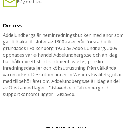
Frågor och svar
Om oss
Addelundbergs är heminredningsbutiken med anor som
går tillbaka till slutet av 1800-talet. Vår första butik
grundades i Falkenberg 1930 av Adde Lundberg. 2009
öppnades vår e-handel Addelundbergs.se och än idag
har håller vi ett stort sortiment av glas, porslin,
inredningsdetaljer och köksutrustning från välkända
varumärken. Dessutom finner ni Webers kvalitetsgrillar
med tillbehör året om. Addelundbergs.se är idag en del
av Önska med lager i Gislaved och Falkenberg och
supportkontoret ligger i Gislaved.
TRYGG BETALNING MED​