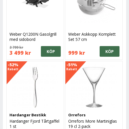
Weber Q1200N Gasolgrill
Weber Askkopp Komplett
med sidobord
Set 57 cm
3 799 kr
KÖP
KÖP
3 499 kr
999 kr
-52%
-51%
Rabatt
Rabatt
Hardanger Bestikk
Orrefors
Hardanger Fjord Tårtgaffel
Orrefors More Martiniglas
1 st
19 cl 2-pack