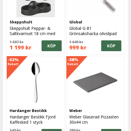
Skeppshult
Global
Skeppshult Peppar- &
Global G-81
Saltkvarnset 18 cm med
Grönsakshacka olivslipad
gjutet kvarnställ
18 cm
1 597 kr
1 649 kr
KÖP
KÖP
1 199 kr
999 kr
-52%
-38%
Rabatt
Rabatt
Hardanger Bestikk
Weber
Hardanger Bestikk Fjord
Weber Glaserad Pizzasten
Kaffesked 1 styck
30x44 cm
143 kr
799 kr