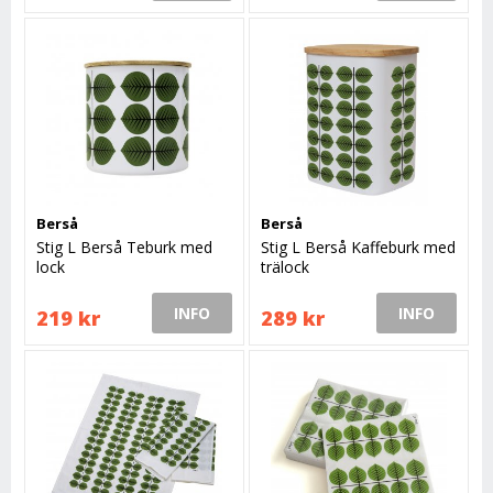
Berså
Berså
Stig L Berså Teburk med
Stig L Berså Kaffeburk med
lock
trälock
INFO
INFO
219 kr
289 kr