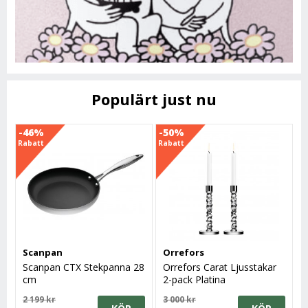
Populärt just nu
-46%
-50%
Rabatt
Rabatt
Scanpan
Orrefors
Scanpan CTX Stekpanna 28
Orrefors Carat Ljusstakar
cm
2-pack Platina
2 199 kr
3 000 kr