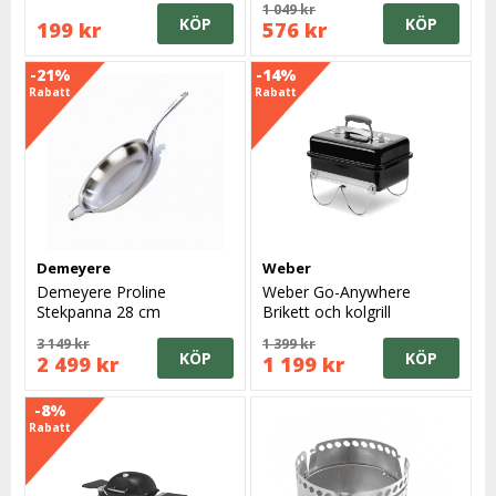
1 049 kr
KÖP
KÖP
199 kr
576 kr
-21%
-14%
Rabatt
Rabatt
Demeyere
Weber
Demeyere Proline
Weber Go-Anywhere
Stekpanna 28 cm
Brikett och kolgrill
3 149 kr
1 399 kr
KÖP
KÖP
2 499 kr
1 199 kr
-8%
Rabatt