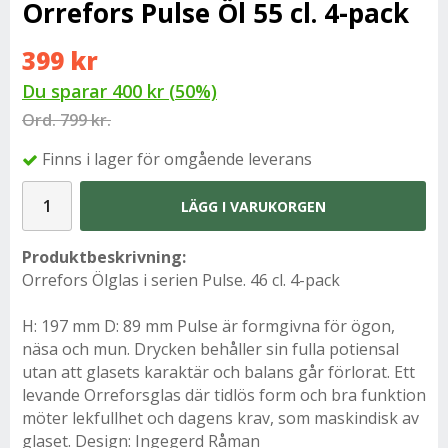
Orrefors Pulse Öl 55 cl. 4-pack
399 kr
Du sparar
400 kr
(
50
%)
Ord.
799 kr.
Finns i lager för omgående leverans
LÄGG I VARUKORGEN
Produktbeskrivning:
Orrefors Ölglas i serien Pulse. 46 cl. 4-pack
H: 197 mm D: 89 mm Pulse är formgivna för ögon,
näsa och mun. Drycken behåller sin fulla potiensal
utan att glasets karaktär och balans går förlorat. Ett
levande Orreforsglas där tidlös form och bra funktion
möter lekfullhet och dagens krav, som maskindisk av
glaset. Design: Ingegerd Råman