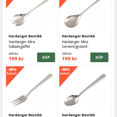
Hardanger Bestikk
Hardanger Bestikk
Hardanger Mira
Hardanger Mira
Salladsgaffel
Serveringssked
299 kr
299 kr
KÖP
KÖP
199 kr
199 kr
-40%
-40%
Rabatt
Rabatt
Hardanger Bestikk
Hardanger Bestikk