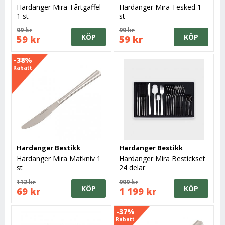
Hardanger Mira Tårtgaffel
Hardanger Mira Tesked 1
1 st
st
99 kr
99 kr
KÖP
KÖP
59 kr
59 kr
-38%
Rabatt
Hardanger Bestikk
Hardanger Bestikk
Hardanger Mira Matkniv 1
Hardanger Mira Bestickset
st
24 delar
112 kr
999 kr
KÖP
KÖP
69 kr
1 199 kr
-37%
Rabatt