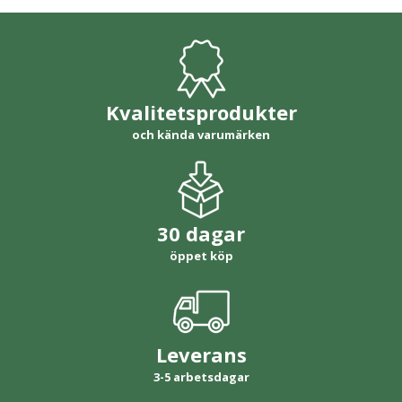
Kvalitetsprodukter
och kända varumärken
30 dagar
öppet köp
Leverans
3-5 arbetsdagar