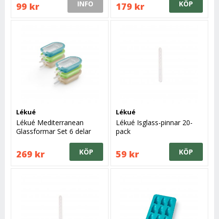
INFO
KÖP
99 kr
179 kr
Lékué
Lékué
Lékué Mediterranean
Lékué Isglass-pinnar 20-
Glassformar Set 6 delar
pack
KÖP
KÖP
269 kr
59 kr