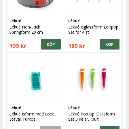
Lékué
Lékué
Lékué Non-Stick
Lékué Isglassform Lollipop
Springform 20 cm
Set för 4 st
KÖP
KÖP
199 kr
169 kr
Lékué
Lékué
Lékué Isform med Lock,
Lékué Pop Up Glassform
Stavar Turkos
Set 3 delar, Multi