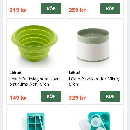
KÖP
KÖP
219 kr
259 kr
Lékué
Lékué
Lékué Durkslag hopfällbart
Lékué Riskokare för Mikro,
platinumsilikon, Grön
Grön
KÖP
KÖP
149 kr
329 kr