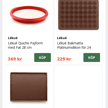
Lékué
Lékué
Lékué Quiche Pajform
Lékué Bakmatta
med Fat 28 cm
Platinumsilikon för 24
Macarons 40x30 cm
KÖP
KÖP
369 kr
229 kr