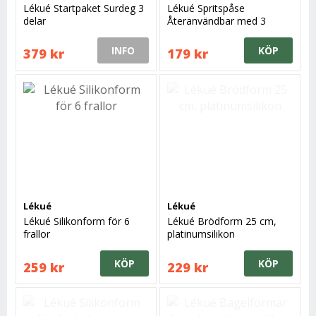
Lékué Startpaket Surdeg 3
Lékué Spritspåse
delar
Återanvändbar med 3
Munstycken
INFO
KÖP
379 kr
179 kr
Lékué
Lékué
Lékué Silikonform för 6
Lékué Brödform 25 cm,
frallor
platinumsilikon
KÖP
KÖP
259 kr
229 kr