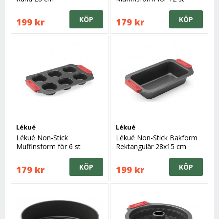
Minimuffins
KÖP
KÖP
199 kr
179 kr
Lékué
Lékué
Lékué Non-Stick
Lékué Non-Stick Bakform
Muffinsform för 6 st
Rektangulär 28x15 cm
KÖP
KÖP
179 kr
199 kr