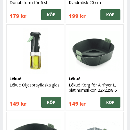
Donutsform för 6 st
Kvadratisk 20 cm
KÖP
KÖP
179 kr
199 kr
Lékué
Lékué
Lékué Oljesprayflaska glas
Lékué Korg för Airfryer L,
platinumsilikon 22x22x8,5
cm
KÖP
KÖP
149 kr
149 kr