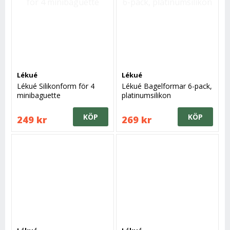
Lékué
Lékué
Lékué Silikonform för 4
Lékué Bagelformar 6-pack,
minibaguette
platinumsilikon
KÖP
KÖP
249 kr
269 kr