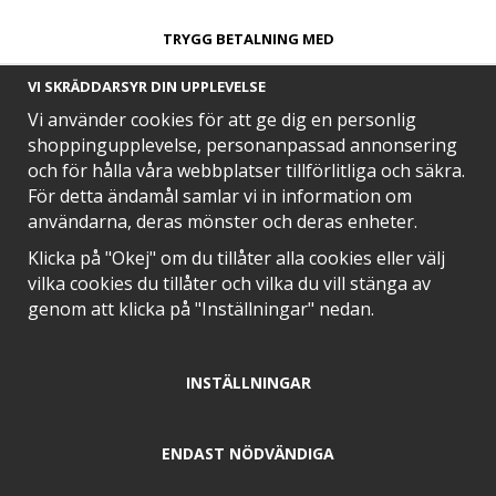
TRYGG BETALNING MED​
VI SKRÄDDARSYR DIN UPPLEVELSE
Vi använder cookies för att ge dig en personlig
shoppingupplevelse, personanpassad annonsering
och för hålla våra webbplatser tillförlitliga och säkra.
SNABB LEVERANS MED
För detta ändamål samlar vi in information om
användarna, deras mönster och deras enheter.
Klicka på "Okej" om du tillåter alla cookies eller välj
vilka cookies du tillåter och vilka du vill stänga av
EN DEL AV
genom att klicka på "Inställningar" nedan.
INSTÄLLNINGAR
POSITIVA OMDÖMEN PÅ
ENDAST NÖDVÄNDIGA