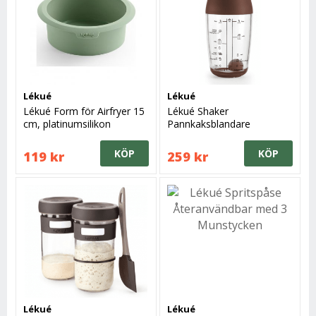
Lékué
Lékué
Lékué Form för Airfryer 15
Lékué Shaker
cm, platinumsilikon
Pannkaksblandare
KÖP
KÖP
119 kr
259 kr
Lékué
Lékué