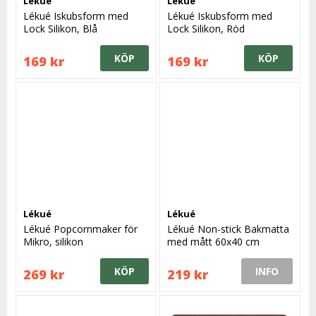
Lékué
Lékué
Lékué Iskubsform med
Lékué Iskubsform med
Lock Silikon, Blå
Lock Silikon, Röd
34,2x18,7x4,4 cm
KÖP
KÖP
169 kr
169 kr
Lékué
Lékué
Lékué Popcornmaker för
Lékué Non-stick Bakmatta
Mikro, silikon
med mått 60x40 cm
KÖP
INFO
269 kr
219 kr