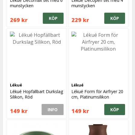
Lékué Decomax set med 6
Lékué Decopen set med 4
munstycken
munstycken
KÖP
KÖP
269 kr
229 kr
Lékué
Lékué
Lékué Hopfällbart Durkslag
Lékué Form för Airfryer 20
Silikon, Röd
cm, Platinumsilikon
INFO
KÖP
149 kr
149 kr