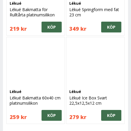
Lékué
Lékué
Lékué Bakmatta för
Lékué Springform med fat
Rulltårta platinumsilikon
23 cm
40x30,5 cm
KÖP
KÖP
219 kr
349 kr
Lékué
Lékué
Lékué Bakmatta 60x40 cm
Lékué Ice Box Svart
platinumsilikon
22,5x12,5x12 cm
KÖP
KÖP
259 kr
279 kr