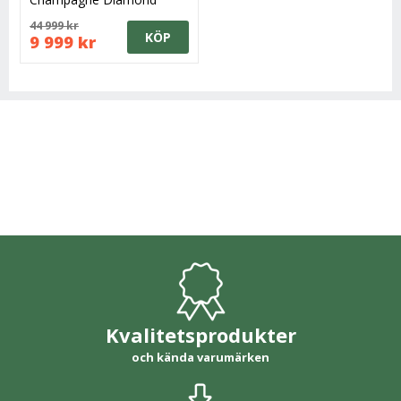
Edition Orrefors Glasbruk
44 999 kr
KÖP
9 999 kr
Kvalitetsprodukter
och kända varumärken