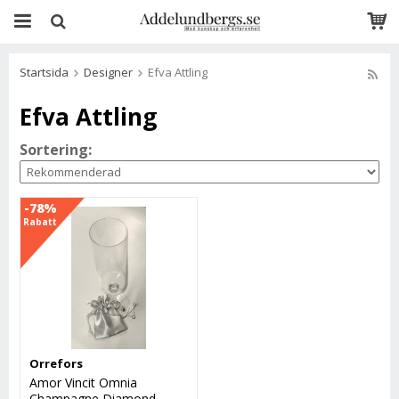
Startsida
Designer
Efva Attling
Efva Attling
Sortering:
-78%
Rabatt
Orrefors
Amor Vincit Omnia
Champagne Diamond