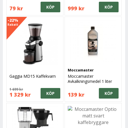
KÖP
KÖP
79 kr
999 kr
-22%
Rabatt
Moccamaster
Gaggia MD15 Kaffekvarn
Moccamaster
Avkalkningsmedel 1 liter
1 699 kr
KÖP
KÖP
1 329 kr
139 kr