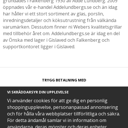
grundades i Falkenberg 1930 av Adde Lundberg. 2009
öppnades vår e-handel Addelundbergs.se och än idag
har håller vi ett stort sortiment av glas, porslin,
inredningsdetaljer och köksutrustning från välkända
varumärken. Dessutom finner ni Webers kvalitetsgrillar
med tillbehör året om. Addelundbergs.se är idag en del
av Önska med lager i Gislaved och Falkenberg och
supportkontoret ligger i Gislaved.
TRYGG BETALNING MED​
VI SKRÄDDARSYR DIN UPPLEVELSE
Vi använder cookies för att ge dig en personlig
shoppingupplevelse, personanpassad annonsering
och för hålla våra webbplatser tillförlitliga och säkra.
SNABB LEVERANS MED
För detta ändamål samlar vi in information om
användarna, deras mönster och deras enheter.