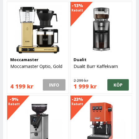
-13%
Rabatt
Moccamaster
Dualit
Moccamaster Optio, Gold
Dualit Burr Kaffekvarn
2 299 kr
INFO
KÖP
4 199 kr
1 999 kr
-9%
-23%
Rabatt
Rabatt