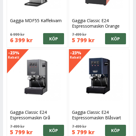
Gaggia MDF55 Kaffekvarn
Gaggia Classic E24
Espressomaskin Orange
6 999 kr
7 499 kr
KÖP
KÖP
6 399 kr
5 799 kr
-23%
-23%
Rabatt
Rabatt
Gaggia Classic E24
Gaggia Classic E24
Espressomaskin Grå
Espressomaskin Blåsvart
7 499 kr
7 499 kr
KÖP
KÖP
5 799 kr
5 799 kr