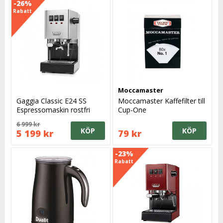
-26%
Rabatt
Moccamaster
Gaggia Classic E24 SS
Moccamaster Kaffefilter till
Espressomaskin rostfri
Cup-One
6 999 kr
KÖP
KÖP
5 199 kr
79 kr
-23%
Rabatt