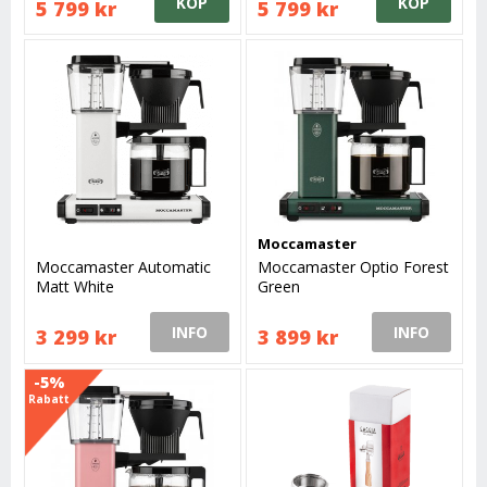
KÖP
KÖP
5 799 kr
5 799 kr
Moccamaster
Moccamaster Automatic
Moccamaster Optio Forest
Matt White
Green
INFO
INFO
3 299 kr
3 899 kr
-5%
Rabatt