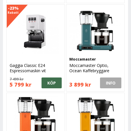
-23%
Rabatt
Moccamaster
Gaggia Classic E24
Moccamaster Optio,
Espressomaskin vit
Ocean Kaffebryggare
7 499 kr
KÖP
INFO
5 799 kr
3 899 kr