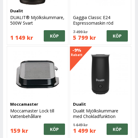
Dualit
DUALIT® Mjölkskummare,
Gaggia Classic E24
500W Svart
Espressomaskin röd
7 499 kr
KÖP
KÖP
1 149 kr
5 799 kr
-9%
Rabatt
Moccamaster
Dualit
Moccamaster Lock till
Dualit Mjölkskummare
Vattenbehållare
med Chokladfunktion
1 649 kr
KÖP
KÖP
159 kr
1 499 kr