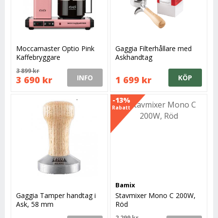
Moccamaster Optio Pink
Gaggia Filterhållare med
Kaffebryggare
Askhandtag
3 899 kr
INFO
KÖP
3 690 kr
1 699 kr
-13%
Rabatt
Bamix
Gaggia Tamper handtag i
Stavmixer Mono C 200W,
Ask, 58 mm
Röd
2 299 kr