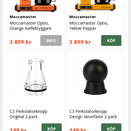
Moccamaster
Moccamaster
Moccamaster Optio,
Moccamaster Optio,
Orange Kaffebryggare
Yellow Pepper
Kaffebryggare
INFO
KÖP
3 899 kr
3 899 kr
C3 Perkolatorknopp
C3 Perkolatorknopp
Original 2-pack
Design skruvfäste 2-pack
KÖP
KÖP
149 kr
149 kr