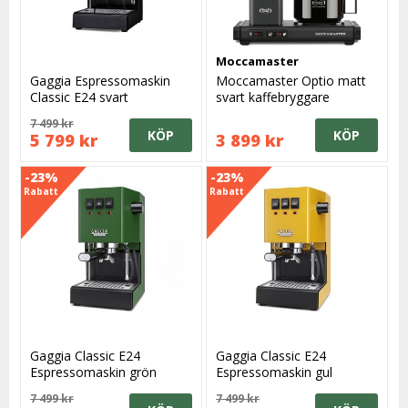
Moccamaster
Gaggia Espressomaskin
Moccamaster Optio matt
Classic E24 svart
svart kaffebryggare
7 499 kr
KÖP
KÖP
5 799 kr
3 899 kr
-23%
-23%
Rabatt
Rabatt
Gaggia Classic E24
Gaggia Classic E24
Espressomaskin grön
Espressomaskin gul
7 499 kr
7 499 kr