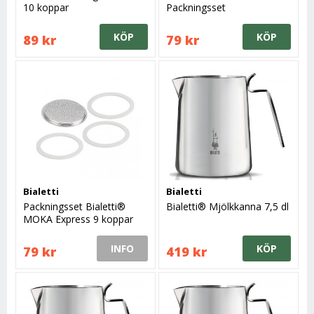
10 koppar
Packningsset
KÖP
KÖP
89 kr
79 kr
Bialetti
Bialetti
Packningsset Bialetti®
Bialetti® Mjölkkanna 7,5 dl
MOKA Express 9 koppar
INFO
KÖP
79 kr
419 kr