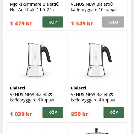
Mjölkskummare Bialetti®
VENUS NEW Bialetti®
Hot And Cold 11,5-24 cl
kaffebryggare 10 koppar
KÖP
INFO
1 479 kr
1 349 kr
Bialetti
Bialetti
VENUS NEW Bialetti®
VENUS NEW Bialetti®
kaffebryggare 6 koppar
kaffebryggare 4 koppar
23,5 cl höjd 19 cm
KÖP
KÖP
1 039 kr
959 kr