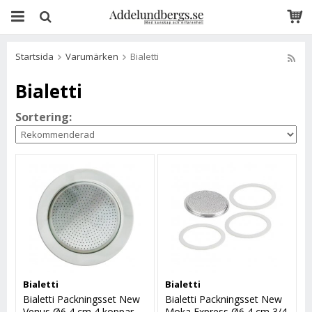
Startsida
Varumärken
Bialetti
Bialetti
Sortering:
Bialetti
Bialetti
Bialetti Packningsset New
Bialetti Packningsset New
Venus Ø6,4 cm 4 koppar
Moka Express Ø6,4 cm 3/4