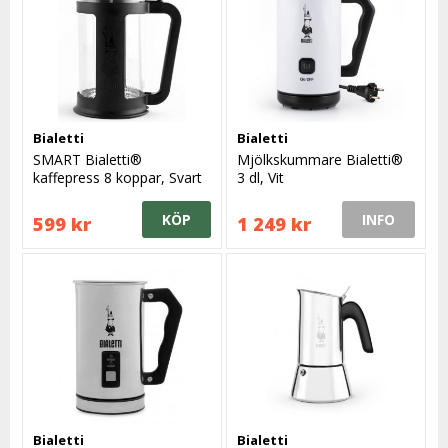
Bialetti
Bialetti
SMART Bialetti®
Mjölkskummare Bialetti®
kaffepress 8 koppar, Svart
3 dl, Vit
KÖP
INFO
599 kr
1 249 kr
Bialetti
Bialetti