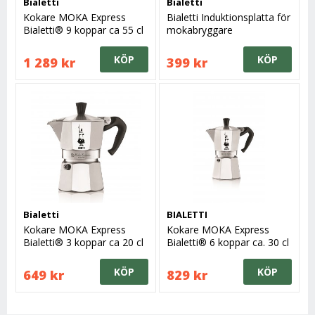
Bialetti
Bialetti
Kokare MOKA Express
Bialetti Induktionsplatta för
Bialetti® 9 koppar ca 55 cl
mokabryggare
KÖP
KÖP
1 289 kr
399 kr
Bialetti
BIALETTI
Kokare MOKA Express
Kokare MOKA Express
Bialetti® 3 koppar ca 20 cl
Bialetti® 6 koppar ca. 30 cl
KÖP
KÖP
649 kr
829 kr