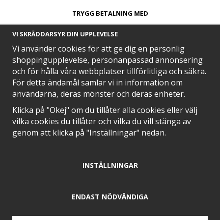
TRYGG BETALNING MED​
VI SKRÄDDARSYR DIN UPPLEVELSE
Vi använder cookies för att ge dig en personlig
shoppingupplevelse, personanpassad annonsering
och för hålla våra webbplatser tillförlitliga och säkra.
SNABB LEVERANS MED
För detta ändamål samlar vi in information om
användarna, deras mönster och deras enheter.
Klicka på "Okej" om du tillåter alla cookies eller välj
vilka cookies du tillåter och vilka du vill stänga av
EN DEL AV
genom att klicka på "Inställningar" nedan.
INSTÄLLNINGAR
POSITIVA OMDÖMEN PÅ
ENDAST NÖDVÄNDIGA