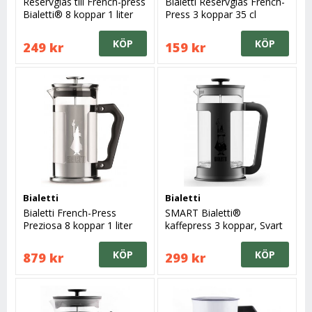
Reservglas till French-press
Bialetti Reservglas French-
Bialetti® 8 koppar 1 liter
Press 3 koppar 35 cl
KÖP
KÖP
249 kr
159 kr
Bialetti
Bialetti
Bialetti French-Press
SMART Bialetti®
Preziosa 8 koppar 1 liter
kaffepress 3 koppar, Svart
KÖP
KÖP
879 kr
299 kr