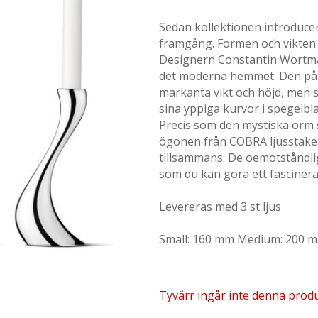
Sedan kollektionen introduce
framgång. Formen och vikten 
Designern Constantin Wortmann 
det moderna hemmet. Den påm
markanta vikt och höjd, men s
sina yppiga kurvor i spegelbl
Precis som den mystiska orm s
ögonen från COBRA ljusstake – 
tillsammans. De oemotståndliga
som du kan göra ett fascine
Levereras med 3 st ljus
Small: 160 mm Medium: 200 
Tyvärr ingår inte denna produkt