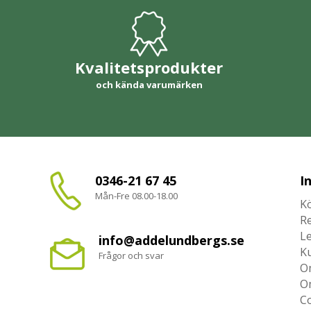
Kvalitetsprodukter
och kända varumärken
0346-21 67 45
I
Mån-Fre 08.00-18.00
Kö
R
L
info@addelundbergs.se
K
Frågor och svar
O
O
Co