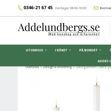
0346-21 67 45
Vardagar 08.00-18.00
Kontak
UTOMHUS
I KÖKET
PÅ BORDET
ADDES 
Startsida
Design & Inredning
Georg Jensen Cobra Lju