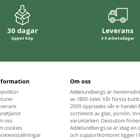
30 dagar
Leverans
öppet köp
3-5 arbetsdagar
nformation
Om oss
pvillkor
Addelundbergs är heminrednin
eturer
av 1800-talet. Vår första but
everans
2009 öppnades vår e-handel Ad
undtjänst
sortiment av glas, porslin, i
m oss
varumärken. Dessutom finner n
m cookies
Addelundbergs.se är idag en d
okieinställningar
och supportkontoret ligger i 