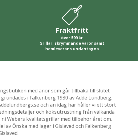
Fraktfritt
över 599 kr
Grillar, skrymmande varor samt
hemleverans undantagna
gsbutiken med anor som går tillbaka till slutet
ik grundades i Falkenberg 1930 av Adde Lundberg.
delundbergs.se och än idag har håller vi ett stort
nredningsdetaljer och köksutrustning från välkända
i Webers kvalitetsgrillar med tillbehör året om.
el av Önska med lager i Gislaved och Falkenberg
Gislaved.