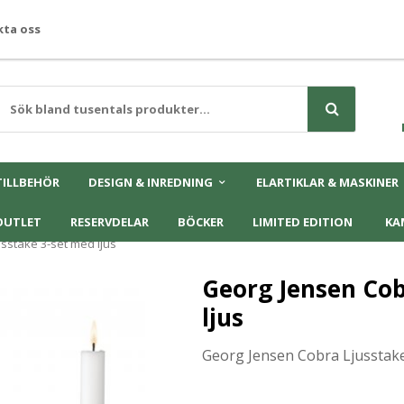
ta oss
TILLBEHÖR
DESIGN & INREDNING
ELARTIKLAR & MASKINER
OUTLET
RESERVDELAR
BÖCKER
LIMITED EDITION
KA
sstake 3-set med ljus
Georg Jensen Cob
ljus
Georg Jensen Cobra Ljusstake 3