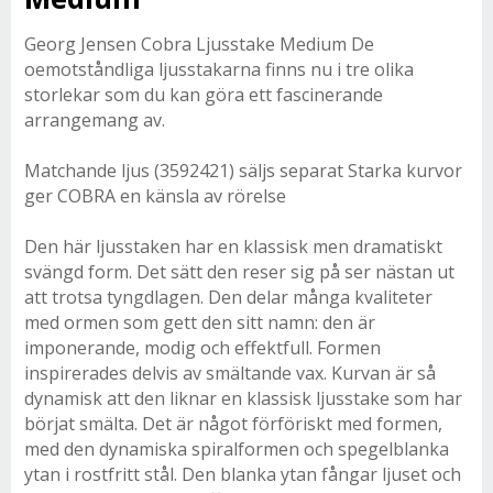
Georg Jensen Cobra Ljusstake Medium De
oemotståndliga ljusstakarna finns nu i tre olika
storlekar som du kan göra ett fascinerande
arrangemang av.
Matchande ljus (3592421) säljs separat Starka kurvor
ger COBRA en känsla av rörelse
Den här ljusstaken har en klassisk men dramatiskt
svängd form. Det sätt den reser sig på ser nästan ut
att trotsa tyngdlagen. Den delar många kvaliteter
med ormen som gett den sitt namn: den är
imponerande, modig och effektfull. Formen
inspirerades delvis av smältande vax. Kurvan är så
dynamisk att den liknar en klassisk ljusstake som har
börjat smälta. Det är något förföriskt med formen,
med den dynamiska spiralformen och spegelblanka
ytan i rostfritt stål. Den blanka ytan fångar ljuset och