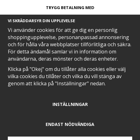
TRYGG BETALNING MED​
VI SKRÄDDARSYR DIN UPPLEVELSE
Vi använder cookies för att ge dig en personlig
shoppingupplevelse, personanpassad annonsering
och för hålla våra webbplatser tillförlitliga och säkra.
SNABB LEVERANS MED
För detta ändamål samlar vi in information om
användarna, deras mönster och deras enheter.
Klicka på "Okej" om du tillåter alla cookies eller välj
vilka cookies du tillåter och vilka du vill stänga av
EN DEL AV
genom att klicka på "Inställningar" nedan.
INSTÄLLNINGAR
POSITIVA OMDÖMEN PÅ
ENDAST NÖDVÄNDIGA