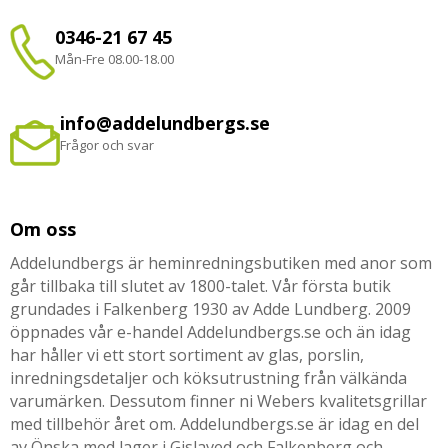
0346-21 67 45
Mån-Fre 08.00-18.00
info@addelundbergs.se
Frågor och svar
Om oss
Addelundbergs är heminredningsbutiken med anor som
går tillbaka till slutet av 1800-talet. Vår första butik
grundades i Falkenberg 1930 av Adde Lundberg. 2009
öppnades vår e-handel Addelundbergs.se och än idag
har håller vi ett stort sortiment av glas, porslin,
inredningsdetaljer och köksutrustning från välkända
varumärken. Dessutom finner ni Webers kvalitetsgrillar
med tillbehör året om. Addelundbergs.se är idag en del
av Önska med lager i Gislaved och Falkenberg och