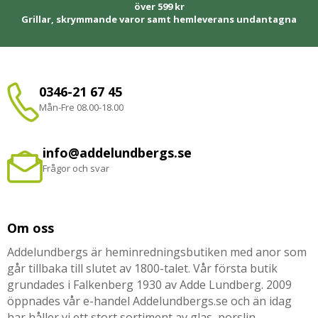
över 599 kr
Grillar, skrymmande varor samt hemleverans undantagna
0346-21 67 45
Mån-Fre 08.00-18.00
info@addelundbergs.se
Frågor och svar
Om oss
Addelundbergs är heminredningsbutiken med anor som
går tillbaka till slutet av 1800-talet. Vår första butik
grundades i Falkenberg 1930 av Adde Lundberg. 2009
öppnades vår e-handel Addelundbergs.se och än idag
har håller vi ett stort sortiment av glas, porslin,