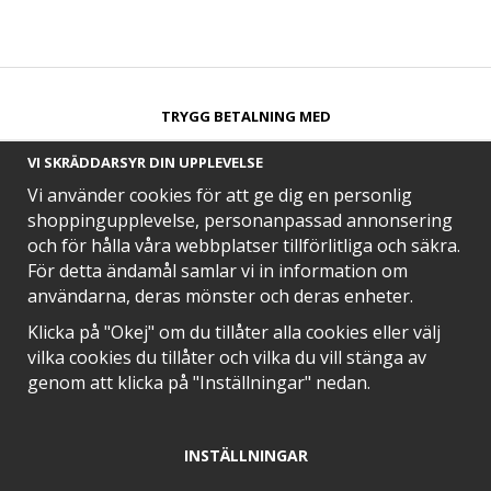
TRYGG BETALNING MED​
VI SKRÄDDARSYR DIN UPPLEVELSE
Vi använder cookies för att ge dig en personlig
shoppingupplevelse, personanpassad annonsering
och för hålla våra webbplatser tillförlitliga och säkra.
SNABB LEVERANS MED
För detta ändamål samlar vi in information om
användarna, deras mönster och deras enheter.
Klicka på "Okej" om du tillåter alla cookies eller välj
vilka cookies du tillåter och vilka du vill stänga av
EN DEL AV
genom att klicka på "Inställningar" nedan.
INSTÄLLNINGAR
POSITIVA OMDÖMEN PÅ