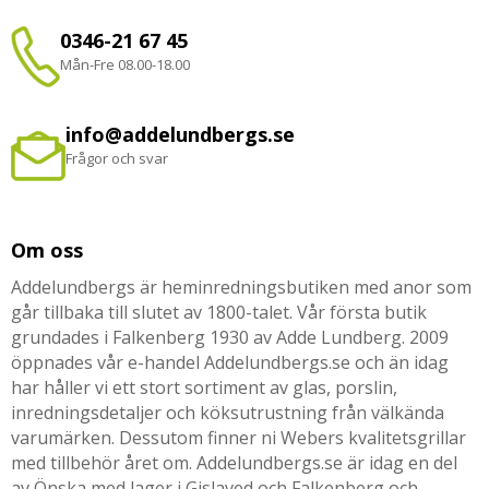
0346-21 67 45
Mån-Fre 08.00-18.00
info@addelundbergs.se
Frågor och svar
Om oss
Addelundbergs är heminredningsbutiken med anor som
går tillbaka till slutet av 1800-talet. Vår första butik
grundades i Falkenberg 1930 av Adde Lundberg. 2009
öppnades vår e-handel Addelundbergs.se och än idag
har håller vi ett stort sortiment av glas, porslin,
inredningsdetaljer och köksutrustning från välkända
varumärken. Dessutom finner ni Webers kvalitetsgrillar
med tillbehör året om. Addelundbergs.se är idag en del
av Önska med lager i Gislaved och Falkenberg och