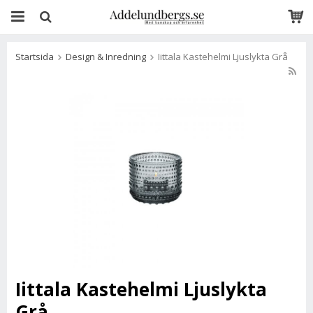
Startsida
Design & Inredning
Iittala Kastehelmi Ljuslykta Grå
Iittala Kastehelmi Ljuslykta
Grå