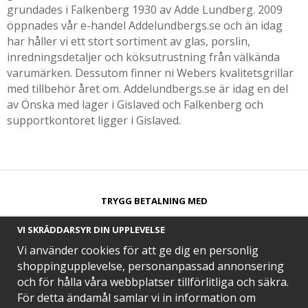
grundades i Falkenberg 1930 av Adde Lundberg. 2009
öppnades vår e-handel Addelundbergs.se och än idag
har håller vi ett stort sortiment av glas, porslin,
inredningsdetaljer och köksutrustning från välkända
varumärken. Dessutom finner ni Webers kvalitetsgrillar
med tillbehör året om. Addelundbergs.se är idag en del
av Önska med lager i Gislaved och Falkenberg och
supportkontoret ligger i Gislaved.
TRYGG BETALNING MED​
VI SKRÄDDARSYR DIN UPPLEVELSE
Vi använder cookies för att ge dig en personlig
shoppingupplevelse, personanpassad annonsering
och för hålla våra webbplatser tillförlitliga och säkra.
SNABB LEVERANS MED
För detta ändamål samlar vi in information om