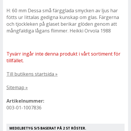
H: 60 mm Dessa små färgglada smycken av ljus har
fötts ur Iittalas gedigna kunskap om glas. Färgerna
och tjockleken på glaset berikar glöden genom att
mångfaldiga lågans flimmer. Heikki Orvola 1988
Tyvärr ingår inte denna produkt i vårt sortiment för
tillfället.
Till butikens startsida »
Sitemap »
Artikelnummer:
003-01-1007836
MEDELBETYG
5
/5 BASERAT PÅ
2
ST RÖSTER.