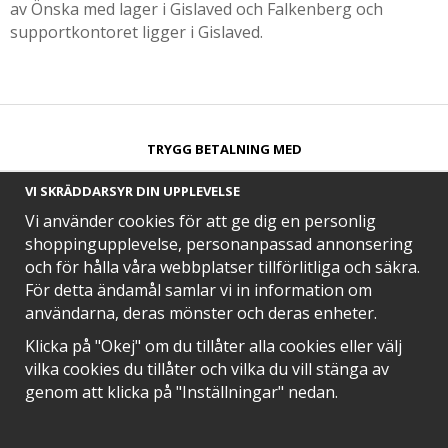
av Önska med lager i Gislaved och Falkenberg och
supportkontoret ligger i Gislaved.
TRYGG BETALNING MED​
VI SKRÄDDARSYR DIN UPPLEVELSE
Vi använder cookies för att ge dig en personlig
shoppingupplevelse, personanpassad annonsering
och för hålla våra webbplatser tillförlitliga och säkra.
SNABB LEVERANS MED
För detta ändamål samlar vi in information om
användarna, deras mönster och deras enheter.
Klicka på "Okej" om du tillåter alla cookies eller välj
vilka cookies du tillåter och vilka du vill stänga av
EN DEL AV
genom att klicka på "Inställningar" nedan.