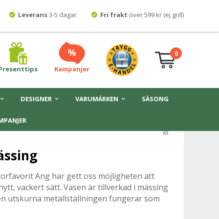
Leverans
3-5 dagar
Fri frakt
över 599 kr (ej grill)
0
Presenttips
Kampanjer
DESIGNER
VARUMÄRKEN
SÄSONG
MPANJER
ässing
rfavorit Äng har gett oss möjligheten att
tt, vackert sätt. Vasen är tillverkad i mässing
Den utskurna metallställningen fungerar som