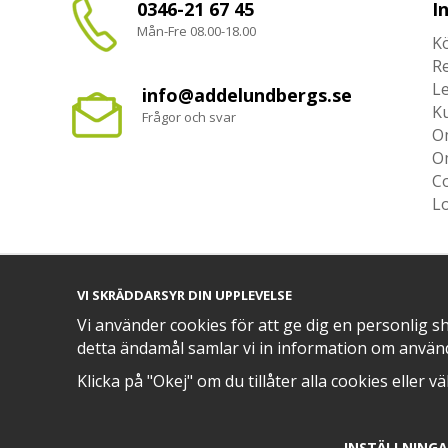
0346-21 67 45
I
Mån-Fre 08.00-18.00
Kö
R
L
info@addelundbergs.se
K
Frågor och svar
O
O
Co
L
VI SKRÄDDARSYR DIN UPPLEVELSE
TRYGG BETALNING MED​
Vi använder cookies för att ge dig en personlig s
detta ändamål samlar vi in information om använ
Klicka på "Okej" om du tillåter alla cookies eller v
INSTÄLLNING