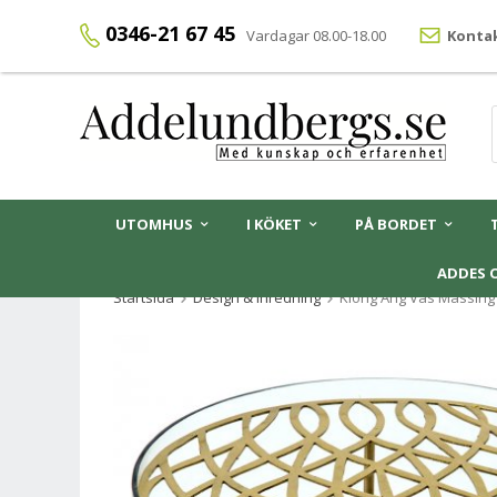
0346-21 67 45
Vardagar 08.00-18.00
Kontak
UTOMHUS
I KÖKET
PÅ BORDET
ADDES 
Startsida
Design & Inredning
Klong Äng Vas Mässing