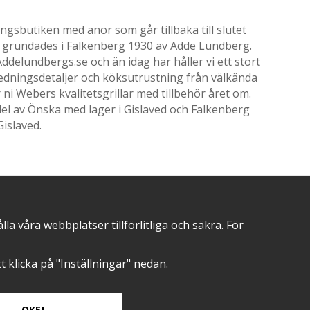
gsbutiken med anor som går tillbaka till slutet
ik grundades i Falkenberg 1930 av Adde Lundberg.
delundbergs.se och än idag har håller vi ett stort
nredningsdetaljer och köksutrustning från välkända
i Webers kvalitetsgrillar med tillbehör året om.
el av Önska med lager i Gislaved och Falkenberg
Gislaved.
POSITIVA OMDÖMEN PÅ
 våra webbplatser tillförlitliga och säkra. För
att klicka på "Inställningar" nedan.
OKEJ