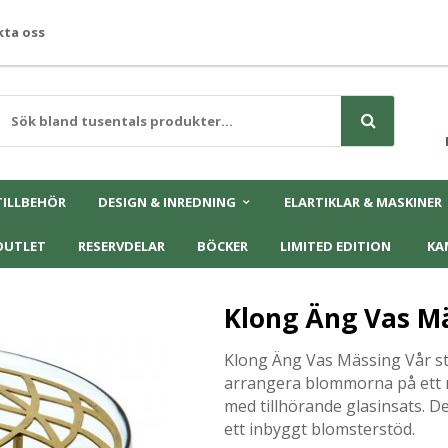
ta oss
TILLBEHÖR
DESIGN & INREDNING
ELARTIKLAR & MASKINER
OUTLET
RESERVDELAR
BÖCKER
LIMITED EDITION
KA
Klong Äng Vas M
Klong Äng Vas Mässing Vår sto
arrangera blommorna på ett ny
med tillhörande glasinsats. 
ett inbyggt blomsterstöd.