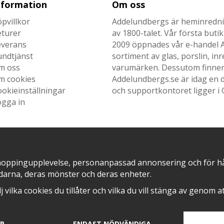
nformation
Om oss
pvillkor
Addelundbergs är heminrednin
eturer
av 1800-talet. Vår första but
everans
2009 öppnades vår e-handel Ad
undtjänst
sortiment av glas, porslin, i
m oss
varumärken. Dessutom finner n
m cookies
Addelundbergs.se är idag en d
okieinställningar
och supportkontoret ligger i 
ogga in
SNABB LEVERANS MED
EN DEL AV
hoppingupplevelse, personanpassad annonsering och för hålla
darna, deras mönster och deras enheter.
älj vilka cookies du tillåter och vilka du vill stänga av genom 
AR
ENDAST NÖDVÄNDIGA