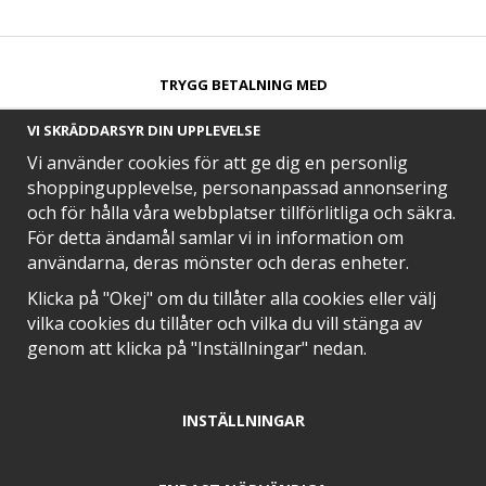
TRYGG BETALNING MED​
VI SKRÄDDARSYR DIN UPPLEVELSE
Vi använder cookies för att ge dig en personlig
shoppingupplevelse, personanpassad annonsering
och för hålla våra webbplatser tillförlitliga och säkra.
SNABB LEVERANS MED
För detta ändamål samlar vi in information om
användarna, deras mönster och deras enheter.
Klicka på "Okej" om du tillåter alla cookies eller välj
vilka cookies du tillåter och vilka du vill stänga av
EN DEL AV
genom att klicka på "Inställningar" nedan.
INSTÄLLNINGAR
POSITIVA OMDÖMEN PÅ